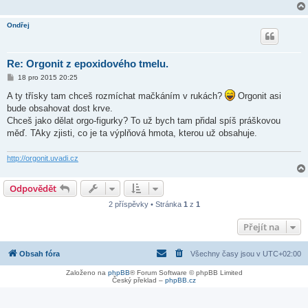
Ondřej
Re: Orgonit z epoxidového tmelu.
P
18 pro 2015 20:25
ř
í
A ty třísky tam chceš rozmíchat mačkáním v rukách?
Orgonit asi
s
bude obsahovat dost krve.
p
ě
Chceš jako dělat orgo-figurky? To už bych tam přidal spíš práškovou
v
měď. TAky zjisti, co je ta výplňová hmota, kterou už obsahuje.
e
k
http://orgonit.uvadi.cz
Odpovědět
2 příspěvky • Stránka
1
z
1
Přejít na
Obsah fóra
Všechny časy jsou v
UTC+02:00
Založeno na
phpBB
® Forum Software © phpBB Limited
Český překlad –
phpBB.cz