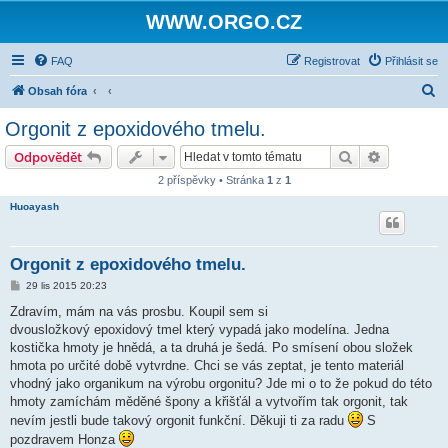
WWW.ORGO.CZ
FAQ
Registrovat
Přihlásit se
H
Obsah fóra
l
Orgonit z epoxidového tmelu.
e
Hledat
Pokročilé 
Odpovědět
d
2 příspěvky • Stránka
1
z
1
a
Huoayash
t
Orgonit z epoxidového tmelu.
P
29 lis 2015 20:23
ř
í
Zdravím, mám na vás prosbu. Koupil sem si
s
dvousložkový epoxidový tmel který vypadá jako modelína. Jedna
p
ě
kostička hmoty je hnědá, a ta druhá je šedá. Po smísení obou složek
v
hmota po určité době vytvrdne. Chci se vás zeptat, je tento materiál
e
k
vhodný jako organikum na výrobu orgonitu? Jde mi o to že pokud do této
hmoty zamíchám měděné špony a křišťál a vytvořím tak orgonit, tak
nevím jestli bude takový orgonit funkční. Děkuji ti za radu
S
pozdravem Honza