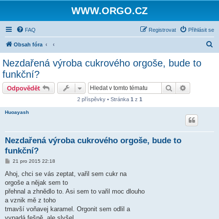
WWW.ORGO.CZ
FAQ
Registrovat
Přihlásit se
H
Obsah fóra
l
Nezdařená výroba cukrového orgoše, bude to
e
funkční?
d
Hledat
Pokročilé 
Odpovědět
a
2 příspěvky • Stránka
1
z
1
t
Huoayash
Nezdařená výroba cukrového orgoše, bude to
funkční?
P
21 pro 2015 22:18
ř
í
Ahoj, chci se vás zeptat, vařil sem cukr na
s
orgoše a nějak sem to
p
ě
přehnal a zhnědlo to. Asi sem to vařil moc dlouho
v
a vznik mě z toho
e
k
tmavší voňavej karamel. Orgonit sem odlil a
vypadá fešně, ale slyšel