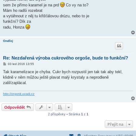
sem že přímo karamel je na prd
Co vy na to?
Mám ho radši rozebrat
a vytáhnout z něj tu křišťálovou drúzu, nebo to je
funkční? Dík za
radu, Honza
Ondřej
Re: Nezdařená výroba cukrového orgoše, bude to funkční?
P
03 led 2016 13:55
ř
í
Tak karamelizace je chyba. Cukr bych rozpustil jen tak tak aby tekl,
s
klidně v něm můžou ještě plavat malý krystaly a neprodleně
p
ě
zalil/zaplácal.
v
e
k
http://orgonit.uvadi.cz
Odpovědět
2 příspěvky • Stránka
1
z
1
Přejít na