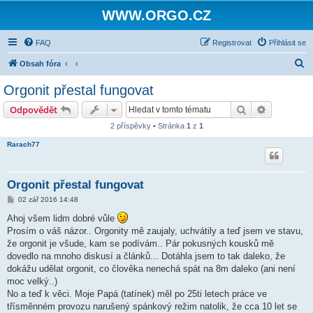
WWW.ORGO.CZ
FAQ
Registrovat
Přihlásit se
H
Obsah fóra
l
Orgonit přestal fungovat
e
Hledat
Pokročilé 
Odpovědět
d
2 příspěvky • Stránka
1
z
1
a
Rarach77
t
Orgonit přestal fungovat
P
02 zář 2016 14:48
ř
í
Ahoj všem lidm dobré vůle
s
Prosím o váš názor.. Orgonity mě zaujaly, uchvátily a teď jsem ve stavu,
p
ě
že orgonit je všude, kam se podívám.. Pár pokusných kousků mě
v
dovedlo na mnoho diskusí a článků... Dotáhla jsem to tak daleko, že
e
k
dokážu udělat orgonit, co člověka nenechá spát na 8m daleko (ani není
moc velký..)
No a teď k věci. Moje Papá (tatínek) měl po 25ti letech práce ve
třísměnném provozu narušený spánkový režim natolik, že cca 10 let se