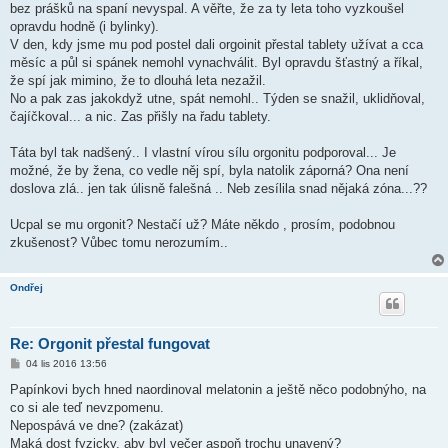
bez prášků na spaní nevyspal. A věřte, že za ty leta toho vyzkoušel
opravdu hodně (i bylinky).
V den, kdy jsme mu pod postel dali orgoinit přestal tablety užívat a cca
měsíc a půl si spánek nemohl vynachválit. Byl opravdu šťastný a říkal,
že spí jak mimino, že to dlouhá leta nezažil.
No a pak zas jakokdyž utne, spát nemohl.. Týden se snažil, uklidňoval,
čajíčkoval... a nic. Zas přišly na řadu tablety.
Táta byl tak nadšený.. I vlastní vírou sílu orgonitu podporoval... Je
možné, že by žena, co vedle něj spí, byla natolik záporná? Ona není
doslova zlá.. jen tak úlisně falešná .. Neb zesílila snad nějaká zóna...??
Ucpal se mu orgonit? Nestačí už? Máte někdo , prosím, podobnou
zkušenost? Vůbec tomu nerozumím..
Ondřej
Re: Orgonit přestal fungovat
P
04 lis 2016 13:56
ř
í
Papínkovi bych hned naordinoval melatonin a ještě něco podobnýho, na
s
co si ale teď nevzpomenu.
p
ě
Nepospává ve dne? (zakázat)
v
Maká dost fyzicky, aby byl večer aspoň trochu unavený?
e