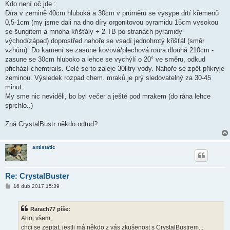
Kdo není oč jde :
Díra v zemině 40cm hluboká a 30cm v průměru se vysype drtí křemenů
0,5-1cm (my jsme dali na dno díry orgonitovou pyramidu 15cm vysokou
se šungitem a mnoha křišťály + 2 TB po stranách pyramidy
východ/západ) doprostřed nahoře se vsadí jednohrotý křišťál (směr
vzhůru). Do kamení se zasune kovová/plechová roura dlouhá 210cm -
zasune se 30cm hluboko a lehce se vychýlí o 20° ve směru, odkud
přichází chemtrails. Celé se to zaleje 30litry vody. Nahoře se zpět přikryje
zeminou. Výsledek rozpad chem. mraků je prý sledovatelný za 30-45
minut.
My sme nic neviděli, bo byl večer a ještě pod mrakem (do rána lehce
sprchlo..)
Zná CrystalBustr někdo odtud?
antistatic
Re: CrystalBuster
P
16 dub 2017 15:39
ř
í
s
Rarach77 píše:
p
ě
Ahoj všem,
v
chci se zeptat, jestli má někdo z vás zkušenost s CrystalBustrem...
e