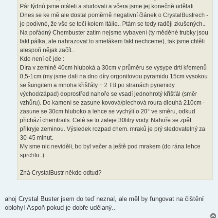
k
Pár týdnů jsme otáleli a studovali a včera jsme jej konečně udělali.
Dnes se ke mě ale dostal poměrně negativní článek o CrystalBustrech -
je podivné, že vše se točí kolem Itálie.. Ptám se tedy raději zkušených..
Na pořádný Chembuster zatím nejsme vybavení (ty měděné trubky jsou
fakt pálka, ale nahrazovat to smetákem fakt nechceme), tak jsme chtěli
alespoň nějak začít..
Kdo není oč jde :
Díra v zemině 40cm hluboká a 30cm v průměru se vysype drtí křemenů
0,5-1cm (my jsme dali na dno díry orgonitovou pyramidu 15cm vysokou
se šungitem a mnoha křišťály + 2 TB po stranách pyramidy
východ/západ) doprostřed nahoře se vsadí jednohrotý křišťál (směr
vzhůru). Do kamení se zasune kovová/plechová roura dlouhá 210cm -
zasune se 30cm hluboko a lehce se vychýlí o 20° ve směru, odkud
přichází chemtrails. Celé se to zaleje 30litry vody. Nahoře se zpět
přikryje zeminou. Výsledek rozpad chem. mraků je prý sledovatelný za
30-45 minut.
My sme nic neviděli, bo byl večer a ještě pod mrakem (do rána lehce
sprchlo..)
Zná CrystalBustr někdo odtud?
ahoj Crystal Buster jsem do teď neznal, ale měl by fungovat na čištění
oblohy! Aspoň pokud je dobře udělaný..