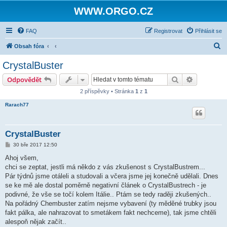
WWW.ORGO.CZ
FAQ
Registrovat
Přihlásit se
H
Obsah fóra
l
CrystalBuster
e
Hledat
Pokročilé 
Odpovědět
d
2 příspěvky • Stránka
1
z
1
a
Rarach77
t
CrystalBuster
P
30 bře 2017 12:50
ř
í
Ahoj všem,
s
chci se zeptat, jestli má někdo z vás zkušenost s CrystalBustrem...
p
ě
Pár týdnů jsme otáleli a studovali a včera jsme jej konečně udělali. Dnes
v
se ke mě ale dostal poměrně negativní článek o CrystalBustrech - je
e
k
podivné, že vše se točí kolem Itálie.. Ptám se tedy raději zkušených..
Na pořádný Chembuster zatím nejsme vybavení (ty měděné trubky jsou
fakt pálka, ale nahrazovat to smetákem fakt nechceme), tak jsme chtěli
alespoň nějak začít..