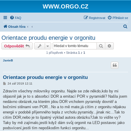
WWW.ORGO.CZ
FAQ
Registrovat
Přihlásit se
H
Obsah fóra
l
Orientace proudu energie v orgonitu
e
Hledat
Pokročilé 
Odpovědět
d
1 příspěvek • Stránka
1
z
1
a
JanieB
t
Orientace proudu energie v orgonitu
P
24 zář 2019 12:11
ř
í
Zdravím všechny milovníky orgonitu. Najde se zde někdo,kdo by mi
s
objasnil jak je to s absorbcí DOR a emitací POR v pyramidě? Našla jsem
p
ě
nedávno obrázek,na kterém jdou DOR vrcholem pyramidy dovnitř a
v
bočními stěnami ven POR...No a to mě mate,já cítím z orgonitu nějakou
e
k
energii v podobě příjemného tepla z vrcholu pyramidy...jinak nic...Tak to
cítím DOR,nebo je to špatný výklad autora obrázku?Jak to vidíte vy?
Taky by mě zajímalo,jestli když dám svůj orgonit na LED postavec jako
podsvícení,jestli tím nepoškodím funkci orgonitu...