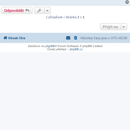
Odpovědět
1 příspěvek • Stránka
1
z
1
Přejít na
Obsah fóra
Všechny časy jsou v
UTC+02:00
Založeno na
phpBB
® Forum Software © phpBB Limited
Český překlad –
phpBB.cz