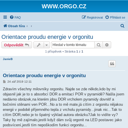
WWW.ORGO.CZ
FAQ
Registrovat
Přihlásit se
H
Obsah fóra
l
Orientace proudu energie v orgonitu
e
Hledat
Pokročilé 
Odpovědět
d
1 příspěvek • Stránka
1
z
1
a
JanieB
t
Orientace proudu energie v orgonitu
P
24 zář 2019 12:11
ř
í
Zdravím všechny milovníky orgonitu. Najde se zde někdo,kdo by mi
s
objasnil jak je to s absorbcí DOR a emitací POR v pyramidě? Našla jsem
p
ě
nedávno obrázek,na kterém jdou DOR vrcholem pyramidy dovnitř a
v
bočními stěnami ven POR...No a to mě mate,já cítím z orgonitu nějakou
e
k
energii v podobě příjemného tepla z vrcholu pyramidy...jinak nic...Tak to
cítím DOR,nebo je to špatný výklad autora obrázku?Jak to vidíte vy?
Taky by mě zajímalo,jestli když dám svůj orgonit na LED postavec jako
podsvícení,jestli tím nepoškodím funkci orgonitu...