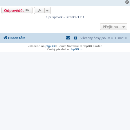
Odpovědět
1 příspěvek • Stránka
1
z
1
Přejít na
Obsah fóra
Všechny časy jsou v
UTC+02:00
Založeno na
phpBB
® Forum Software © phpBB Limited
Český překlad –
phpBB.cz