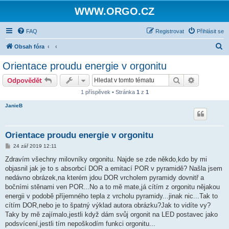
WWW.ORGO.CZ
FAQ
Registrovat
Přihlásit se
H
Obsah fóra
l
Orientace proudu energie v orgonitu
e
Hledat
Pokročilé 
Odpovědět
d
1 příspěvek • Stránka
1
z
1
a
JanieB
t
Orientace proudu energie v orgonitu
P
24 zář 2019 12:11
ř
í
Zdravím všechny milovníky orgonitu. Najde se zde někdo,kdo by mi
s
objasnil jak je to s absorbcí DOR a emitací POR v pyramidě? Našla jsem
p
ě
nedávno obrázek,na kterém jdou DOR vrcholem pyramidy dovnitř a
v
bočními stěnami ven POR...No a to mě mate,já cítím z orgonitu nějakou
e
k
energii v podobě příjemného tepla z vrcholu pyramidy...jinak nic...Tak to
cítím DOR,nebo je to špatný výklad autora obrázku?Jak to vidíte vy?
Taky by mě zajímalo,jestli když dám svůj orgonit na LED postavec jako
podsvícení,jestli tím nepoškodím funkci orgonitu...