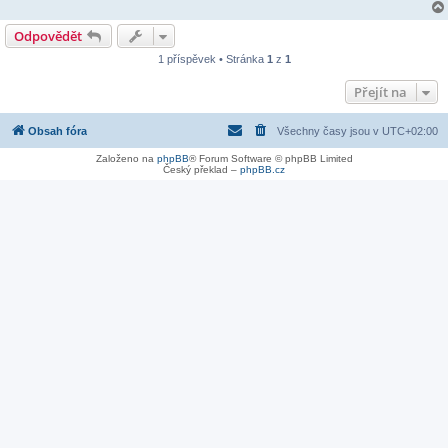
Odpovědět
1 příspěvek • Stránka
1
z
1
Přejít na
Obsah fóra
Všechny časy jsou v
UTC+02:00
Založeno na
phpBB
® Forum Software © phpBB Limited
Český překlad –
phpBB.cz