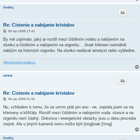
Ondřej
Re: Cistenie a nabijanie kristalov
P
08 srp 2009 17:41
ř
í
By mě zajímalo, jaký je rozdíl mezi čištěním vodou a nabíjením na
s
slunku a čistěním a nabíjením na orgonitu... Jinak křemen normálně
p
ě
nabíjím na hotovým orgonitu. Na slunko nedávat ametyst nebo vybledne.
v
e
k
http://orgonit.uvadi.cz
elekta
Re: Cistenie a nabijanie kristalov
P
09 srp 2009 01:52
ř
í
Nu, vzhledem k tomu, že se umím ptát jen ano - ne, zeptala jsem se na
s
křemeny a křišťály. Rozdíl mezi čištěním a nabíjením voda- slunce a na
p
ě
orgonitu není žádný. Dokonce i energetické obrázky jsou u obou procedur
v
stejné. Ale u jiných kamenů tomu může býti [img]inak.[/img]
e
k
Ondřej