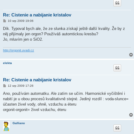
Re: Cistenie a nabijanie kristalov
P
10 srp 2009 19:06
ř
í
Dík. Typoval bych ale, že ze slunka získají ještě další kvality. Že by z
s
něj přijímaly jen orgon? Používáš automtickou kresbu?
p
ě
Jo, mluvím jen o SiO2.
v
e
k
http://orgonit.uvadi.cz
elekta
Re: Cistenie a nabijanie kristalov
P
12 srp 2009 17:26
ř
í
Ano, používám automatku. Ale zatím se učím. Harmonické vyčištění i
s
nabití je u obou procesů kvalitativně stejné. Jediný rozdíl : voda-slunce=
p
ě
účasten živel vody, ohně, vzduchu a éteru
v
orgonit-orgonit= živel vzduchu, éteru
e
k
Galliano