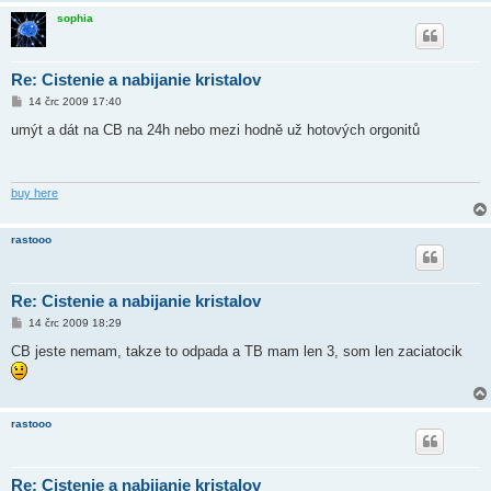
sophia
Re: Cistenie a nabijanie kristalov
P
14 črc 2009 17:40
ř
í
umýt a dát na CB na 24h nebo mezi hodně už hotových orgonitů
s
p
ě
v
e
buy here
k
rastooo
Re: Cistenie a nabijanie kristalov
P
14 črc 2009 18:29
ř
í
CB jeste nemam, takze to odpada a TB mam len 3, som len zaciatocik
s
p
ě
v
e
rastooo
k
Re: Cistenie a nabijanie kristalov