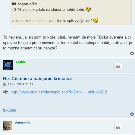
s
sophia píše:
p
ě
i 3 TB vedle krystalů na slunci to nabijí dobře
v
e
k
a ten pc nebo ntb to nevím, ten to spíš vybije, ne?
To neviem, ja len som to kdesi cital, nemam tie moje TBcka overene a ci
spravne funguju preto nieviem ci ten kristal su schopne nabit, a ak ano, je
to mozne zmerat ci su nabyte?
sophia
Re: Cistenie a nabijanie kristalov
P
14 črc 2009 21:12
ř
í
viz.
http://www.orgo.cz/viewtopic.php?f=2&t= ... onitu#p212
s
p
ě
v
e
buy here
k
Aerosmith