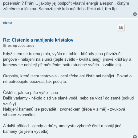
požehnání? Přání... jakoby jej podpořit vlastní energií alespon.. čistým
záměrem a láskou. Samozřejmě kdo má třeba Reiki atd, tím líp...
elekta
Re: Cistenie a nabijanie kristalov
P
04 srp 2009 16:07
ř
í
Když jsem se trochu ptala, vyšlo mi tohle : křišťály jsou převážně
s
jangové - nabíjení na slunci (teplé světlo - kvalita jang), jinové křišťály a
p
ě
kameny se nabíjejí při měsíčním svitu studené světlo - kvalita jin).
v
e
k
Orgonity, které jsem testovala - není třeba ani čistit ani nabíjet. Pokud o
ně potřebujete pečovat, tak pečujte.
Čištění, jak se píše výše - ano.
Další varianty - někdo čistí ve slané vodě, nebo se vloží do země (odkud
vzešly).
Nabíjení kamenů lze provádět i zvonečkem (třeba v zimě) - zvuková
vibrace zvonečku.
A další příklad - geody a drůzy ametystu výborně čistí a nabijí jiné
kameny (to jsem vyčetla).