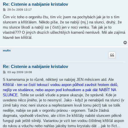
Re: Cistenie a nabijanie kristalov
P
29 črc 2009 13:17
ř
í
Čím víc toho o orgonitu čtu, tím víc jsem na pochybách jak je to s tím
s
sluncem a křišťálem. Někdo píše, že se nabíjí (mj.) na slunci, druhý, že
p
ě
mu slunce škodí a nabíjí se ( čistí) jen v noci venku. Tak jak je to
v
vlastně??? O jiných druzích ušlechtilých kamenů nemluvě. Mě ale zajímá
e
k
hlavně ten křišťál.
mufin
Re: Cistenie a nabijanie kristalov
P
03 srp 2009 19:08
ř
í
S kamenama je to různě, některý se nabíjej JEN měsícem atd. Ale
s
Křišťál - ten se čistí tekoucí vodou aspon půlhod zavěsit hrotem dolů,
p
ě
nejlíp ve studánce, nebo aspon pod kohoutkem a pak dát NABÍT NA
v
SLUNCE
. Tohle se uvádí všude a praxe ukazuje, že správně. Kde je
e
k
uvedeno něco jiného, je to nesmysl. Jako - když je nenabiješ na slunci (v
zimě taky moc neni slunce a nepřestanem kvuli tomu péct) tak se tolik
neděje, nabije se pak v orgonitu pránou - orgonem. Takže žádná
dogmata, vpohodě všechno, ale cítím že křišťály nabité sluncem pěkně
fungují pak ještě silněji. Variantou je vzít ten vodou čištěnej křišťál aspon
do rukou a vduchu nebo nahlas jakoby tomu krystalu dát ...jak to říct...