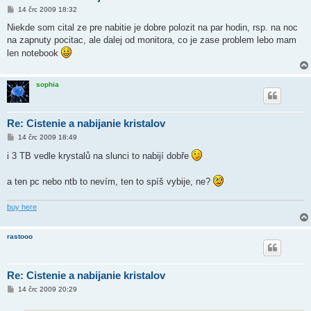
P
14 črc 2009 18:32
ř
í
Niekde som cital ze pre nabitie je dobre polozit na par hodin, rsp. na noc
s
na zapnuty pocitac, ale dalej od monitora, co je zase problem lebo mam
p
ě
len notebook
v
e
k
sophia
Re: Cistenie a nabijanie kristalov
P
14 črc 2009 18:49
ř
í
i 3 TB vedle krystalů na slunci to nabijí dobře
s
p
ě
a ten pc nebo ntb to nevím, ten to spíš vybije, ne?
v
e
k
buy here
rastooo
Re: Cistenie a nabijanie kristalov
P
14 črc 2009 20:29
ř
í