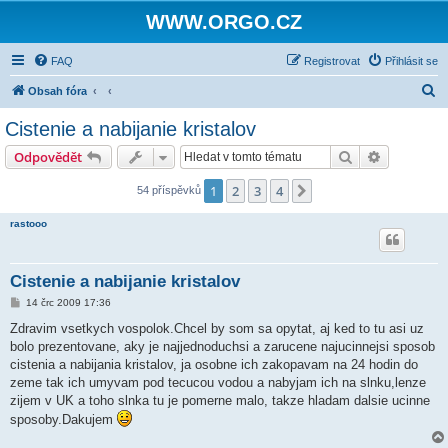
WWW.ORGO.CZ
FAQ
Registrovat
Přihlásit se
H
Obsah fóra
l
Cistenie a nabijanie kristalov
e
Hledat
Pokročilé 
Odpovědět
d
a
1
2
3
4
Další
54 příspěvků
t
rastooo
Cistenie a nabijanie kristalov
P
14 črc 2009 17:36
ř
í
Zdravim vsetkych vospolok.Chcel by som sa opytat, aj ked to tu asi uz
s
bolo prezentovane, aky je najjednoduchsi a zarucene najucinnejsi sposob
p
ě
cistenia a nabijania kristalov, ja osobne ich zakopavam na 24 hodin do
v
zeme tak ich umyvam pod tecucou vodou a nabyjam ich na slnku,lenze
e
k
zijem v UK a toho slnka tu je pomerne malo, takze hladam dalsie ucinne
sposoby.Dakujem