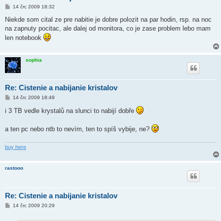
P
14 črc 2009 18:32
ř
í
Niekde som cital ze pre nabitie je dobre polozit na par hodin, rsp. na noc
s
na zapnuty pocitac, ale dalej od monitora, co je zase problem lebo mam
p
ě
len notebook
v
e
k
sophia
Re: Cistenie a nabijanie kristalov
P
14 črc 2009 18:49
ř
í
i 3 TB vedle krystalů na slunci to nabijí dobře
s
p
ě
a ten pc nebo ntb to nevím, ten to spíš vybije, ne?
v
e
k
buy here
rastooo
Re: Cistenie a nabijanie kristalov
P
14 črc 2009 20:29
ř
í