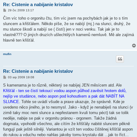
Re: Cistenie a nabijanie kristalov
P
29 črc 2009 13:17
ř
í
Čím víc toho o orgonitu čtu, tím víc jsem na pochybách jak je to s tím
s
sluncem a křišťálem. Někdo píše, že se nabíjí (mj.) na slunci, druhý, že
p
ě
mu slunce škodí a nabíjí se ( čistí) jen v noci venku. Tak jak je to
v
vlastně??? O jiných druzích ušlechtilých kamenů nemluvě. Mě ale zajímá
e
k
hlavně ten křišťál.
mufin
Re: Cistenie a nabijanie kristalov
P
03 srp 2009 19:08
ř
í
S kamenama je to různě, některý se nabíjej JEN měsícem atd. Ale
s
Křišťál - ten se čistí tekoucí vodou aspon půlhod zavěsit hrotem dolů,
p
ě
nejlíp ve studánce, nebo aspon pod kohoutkem a pak dát NABÍT NA
v
SLUNCE
. Tohle se uvádí všude a praxe ukazuje, že správně. Kde je
e
k
uvedeno něco jiného, je to nesmysl. Jako - když je nenabiješ na slunci (v
zimě taky moc neni slunce a nepřestanem kvuli tomu péct) tak se tolik
neděje, nabije se pak v orgonitu pránou - orgonem. Takže žádná
dogmata, vpohodě všechno, ale cítím že křišťály nabité sluncem pěkně
fungují pak ještě silněji. Variantou je vzít ten vodou čištěnej křišťál aspon
do rukou a vduchu nebo nahlas jakoby tomu krystalu dát ...jak to říct...