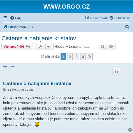
WWW.ORGO.CZ
FAQ
Registrovat
Přihlásit se
H
Obsah fóra
l
Cistenie a nabijanie kristalov
e
Hledat
Pokročilé 
Odpovědět
d
a
1
2
3
4
Další
54 příspěvků
t
rastooo
Cistenie a nabijanie kristalov
P
14 črc 2009 17:36
ř
í
Zdravim vsetkych vospolok.Chcel by som sa opytat, aj ked to tu asi uz
s
bolo prezentovane, aky je najjednoduchsi a zarucene najucinnejsi sposob
p
ě
cistenia a nabijania kristalov, ja osobne ich zakopavam na 24 hodin do
v
zeme tak ich umyvam pod tecucou vodou a nabyjam ich na slnku,lenze
e
k
zijem v UK a toho slnka tu je pomerne malo, takze hladam dalsie ucinne
sposoby.Dakujem