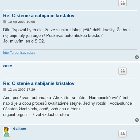
Re: Cistenie a nabijanie kristalov
P
10 srp 2009 19:06
ř
í
Dík. Typoval bych ale, že ze slunka získají ještě další kvality. Že by z
s
něj přijímaly jen orgon? Používáš automtickou kresbu?
p
ě
Jo, mluvím jen o SiO2.
v
e
k
http://orgonit.uvadi.cz
elekta
Re: Cistenie a nabijanie kristalov
P
12 srp 2009 17:26
ř
í
Ano, používám automatku. Ale zatím se učím. Harmonické vyčištění i
s
nabití je u obou procesů kvalitativně stejné. Jediný rozdíl : voda-slunce=
p
ě
účasten živel vody, ohně, vzduchu a éteru
v
orgonit-orgonit= živel vzduchu, éteru
e
k
Galliano