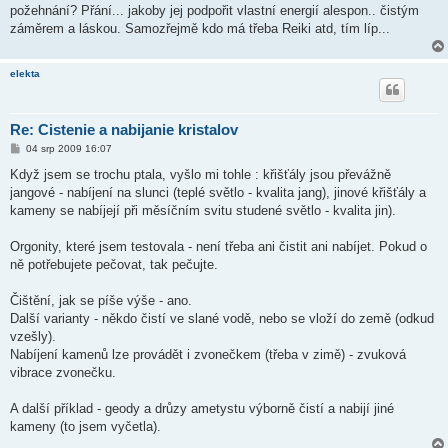
požehnání? Přání... jakoby jej podpořit vlastní energií alespon.. čistým
záměrem a láskou. Samozřejmě kdo má třeba Reiki atd, tím líp...
elekta
Re: Cistenie a nabijanie kristalov
P
04 srp 2009 16:07
ř
í
Když jsem se trochu ptala, vyšlo mi tohle : křišťály jsou převážně
s
jangové - nabíjení na slunci (teplé světlo - kvalita jang), jinové křišťály a
p
ě
kameny se nabíjejí při měsíčním svitu studené světlo - kvalita jin).
v
e
k
Orgonity, které jsem testovala - není třeba ani čistit ani nabíjet. Pokud o
ně potřebujete pečovat, tak pečujte.
Čištění, jak se píše výše - ano.
Další varianty - někdo čistí ve slané vodě, nebo se vloží do země (odkud
vzešly).
Nabíjení kamenů lze provádět i zvonečkem (třeba v zimě) - zvuková
vibrace zvonečku.
A další příklad - geody a drůzy ametystu výborně čistí a nabijí jiné
kameny (to jsem vyčetla).