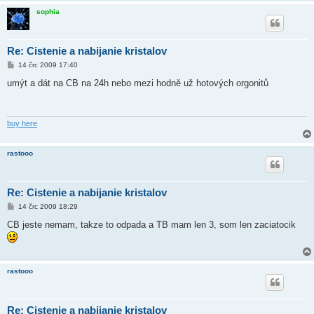
sophia
Re: Cistenie a nabijanie kristalov
P
14 črc 2009 17:40
ř
í
umýt a dát na CB na 24h nebo mezi hodně už hotových orgonitů
s
p
ě
v
e
buy here
k
rastooo
Re: Cistenie a nabijanie kristalov
P
14 črc 2009 18:29
ř
í
CB jeste nemam, takze to odpada a TB mam len 3, som len zaciatocik
s
p
ě
v
e
rastooo
k
Re: Cistenie a nabijanie kristalov