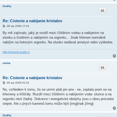
Ondřej
Re: Cistenie a nabijanie kristalov
P
08 srp 2009 17:41
ř
í
By mě zajímalo, jaký je rozdíl mezi čištěním vodou a nabíjením na
s
slunku a čistěním a nabíjením na orgonitu... Jinak křemen normálně
p
ě
nabíjím na hotovým orgonitu. Na slunko nedávat ametyst nebo vybledne.
v
e
k
http://orgonit.uvadi.cz
elekta
Re: Cistenie a nabijanie kristalov
P
09 srp 2009 01:52
ř
í
Nu, vzhledem k tomu, že se umím ptát jen ano - ne, zeptala jsem se na
s
křemeny a křišťály. Rozdíl mezi čištěním a nabíjením voda- slunce a na
p
ě
orgonitu není žádný. Dokonce i energetické obrázky jsou u obou procedur
v
stejné. Ale u jiných kamenů tomu může býti [img]inak.[/img]
e
k
Ondřej