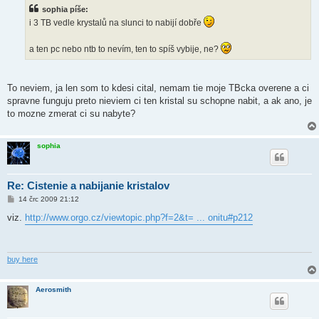
s
sophia píše:
p
ě
i 3 TB vedle krystalů na slunci to nabijí dobře
v
e
k
a ten pc nebo ntb to nevím, ten to spíš vybije, ne?
To neviem, ja len som to kdesi cital, nemam tie moje TBcka overene a ci
spravne funguju preto nieviem ci ten kristal su schopne nabit, a ak ano, je
to mozne zmerat ci su nabyte?
sophia
Re: Cistenie a nabijanie kristalov
P
14 črc 2009 21:12
ř
í
viz.
http://www.orgo.cz/viewtopic.php?f=2&t= ... onitu#p212
s
p
ě
v
e
buy here
k
Aerosmith