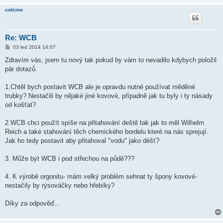
e
colcino
k
Re: WCB
P
03 led 2014 14:07
ř
í
Zdravím vás, jsem tu nový tak pokud by vám to nevadilo kdybych položil
s
pár dotazů.
p
ě
v
1.Chtěl bych postavit WCB ale je opravdu nutné používat měděné
e
k
trubky? Nestačili by nějaké jiné kovové, případně jak tu byly i ty násady
od košťat?
2.WCB chci použít spíše na přitahování deště tak jak to měl Wilhelm
Reich a také stahování těch chemického bordelu které na nás sprejují.
Jak ho tedy postavit aby přitahoval "vodu" jako déšť?
3. Může být WCB i pod střechou na půdě???
4. K výrobě orgonitu- mám velký problém sehnat ty špony kovové-
nestačily by rýsováčky nebo hřebíky?
Díky za odpověď...