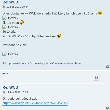
Re: WCB
P
19 dub 2012 20:04
ř
í
Dnes dostal velky WCB do stredu TW, ktery byl obložen TBčkama
s
p
ě
čistou vodu
v
e
k
Je to sila.......
WCB+WTW ???? to by chtelo názvev
rozhodne to čistí:
Jako příslušník kmene "Opravdových Lidí", nemáš žádnou zbraň.
Beta
Re: WCB
P
17 kvě 2012 10:13
ř
í
Ok budu pokračovat zde:
s
http://www.orgo.cz/viewtopic.php?f=20&t=958
p
ě
v