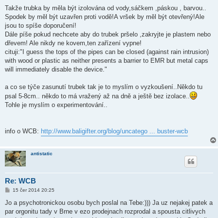
Takže trubka by měla být izolována od vody,sáčkem ,páskou , barvou..
Spodek by měl být uzavřen proti vodě!A vršek by měl být otevřený!Ale
jsou to spíše doporučení!
Dále píše pokud nechcete aby do trubek pršelo ,zakryjte je plastem nebo
dřevem! Ale nikdy ne kovem,ten zařízení vypne!
cituji:"I guess the tops of the pipes can be closed (against rain intrusion)
with wood or plastic as neither presents a barrier to EMR but metal caps
will immediately disable the device."
a co se týče zasunutí trubek tak je to myslím o vyzkoušení..Někdo tu
psal 5-8cm.. někdo to má vražený až na dně a ještě bez izolace..
Tohle je myslím o experimentování..
info o WCB:
http://www.baligifter.org/blog/uncatego ... buster-wcb
antistatic
Re: WCB
P
15 čer 2014 20:25
ř
í
Jo a psychotronickou osobu bych poslal na Tebe:))) Ja uz nejakej patek a
s
par orgonitu tady v Brne v ezo prodejnach rozprodal a spousta citlivych
p