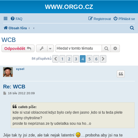
WWW.ORGO.CZ
FAQ
Registrovat
Přihlásit se
H
Obsah fóra
l
WCB
e
Hledat
Pokročilé 
Odpovědět
d
a
1
2
3
4
5
6
Předchozí
Další
84 příspěvků
t
sysel
Re: WCB
P
16 bře 2012 20:09
ř
í
s
calleb píše:
p
ě
kde si vzal oblacnost kdyz bylo cely den jasno ,kdo si tu teda plete
v
pojmy chytroline?
e
k
proste to nepriznas ze ty udelatka sou na ho...o
Jéje tak ty jsi zde, ale tak nejak latentní
....proboha aby jsi na te