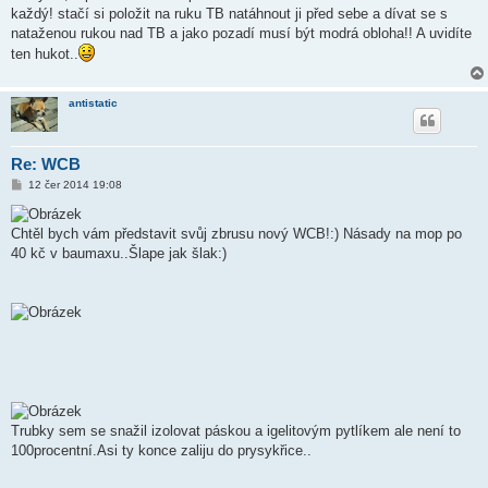
k
každý! stačí si položit na ruku TB natáhnout ji před sebe a dívat se s
nataženou rukou nad TB a jako pozadí musí být modrá obloha!! A uvidíte
ten hukot..
antistatic
Re: WCB
P
12 čer 2014 19:08
ř
í
s
Chtěl bych vám představit svůj zbrusu nový WCB!:) Násady na mop po
p
ě
40 kč v baumaxu..Šlape jak šlak:)
v
e
k
Trubky sem se snažil izolovat páskou a igelitovým pytlíkem ale není to
100procentní.Asi ty konce zaliju do prysykřice..