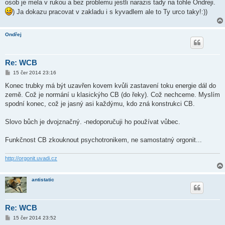
ě
osob je mela v rukou a bez problemu jestli narazis tady na tohle Ondreji.
v
) Ja dokazu pracovat v zakladu i s kyvadlem ale to Ty urco taky!:))
e
k
Ondřej
Re: WCB
P
15 čer 2014 23:16
ř
í
Konec trubky má být uzavřen kovem kvůli zastavení toku energie dál do
s
země. Což je normání u klasickýho CB (do řeky). Což nechceme. Myslím
p
ě
spodní konec, což je jasný asi každýmu, kdo zná konstrukci CB.
v
e
k
Slovo bůch je dvojznačný. -nedoporučuji ho používat vůbec.
Funkčnost CB zkouknout psychotronikem, ne samostatný orgonit...
http://orgonit.uvadi.cz
antistatic
Re: WCB
P
15 čer 2014 23:52
ř