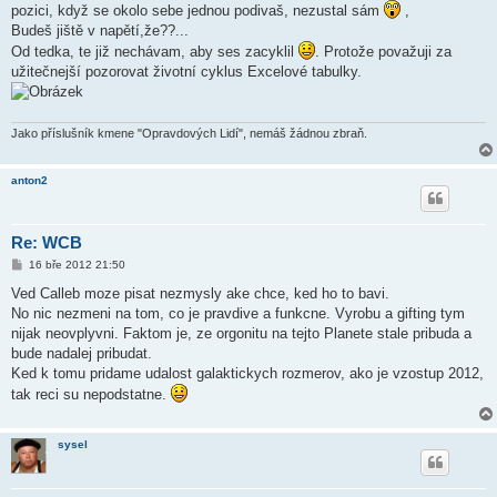
pozici, když se okolo sebe jednou podivaš, nezustal sám
,
Budeš jiště v napětí,že??...
Od tedka, te již nechávam, aby ses zacyklil
. Protože považuji za
užitečnejší pozorovat životní cyklus Excelové tabulky.
Jako příslušník kmene "Opravdových Lidí", nemáš žádnou zbraň.
anton2
Re: WCB
P
16 bře 2012 21:50
ř
í
Ved Calleb moze pisat nezmysly ake chce, ked ho to bavi.
s
No nic nezmeni na tom, co je pravdive a funkcne. Vyrobu a gifting tym
p
ě
nijak neovplyvni. Faktom je, ze orgonitu na tejto Planete stale pribuda a
v
bude nadalej pribudat.
e
k
Ked k tomu pridame udalost galaktickych rozmerov, ako je vzostup 2012,
tak reci su nepodstatne.
sysel