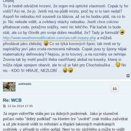
Ondřej
s
To je hodně odvážné tvrzení, že orgon má optické vlastnosti. Copak ty ho
p
ě
vidíš? Asi ne, že jo. Jestli má na půdě místo, proč by si to tam nedal?
v
Aspoň ho nebudou mít sousedi za blázna, až se ho budou ptát, na co to
e
k
je. Nic nebude vidět, a zvědavý otázky nebudou. Jestli chce colcino
přitahovat vodu, potažmo srážky, není nic lehčího. Pár kaček to bude
stát, ale co by člověk pro svoje dobro neudělal, že? Tady je formulář
http://www.weathermodification.com/aircraft-inquiry.php
a můžeš
přivolávat jako zběsilej.
Co se týká kovových špon, tak mně se ty
napínáčky jeví jako zcela rovnocená náhrada. Copak jsou ty špony nějak
matematicky definovány? Nejsou, je to kovový, a na rozměry se nehraje.
Zrovna tak by mohl použít třeba nastříhaný alobal na kousky, kterej si
může nějak sprejem obarvit, ale to už je fakt pro Chocholouška ...
No
nic - KDO SI HRAJE, NEZLOBÍ ...
antistatic
Re: WCB
P
12 čer 2014 17:35
ř
í
Já orgon vidím!Ne stále,jen za dobrých podmínek. Jako je slunečné
s
počasí nebo "dobrý podklad" na kterém lze "uvolnit" zrak trošku zašvidrat
p
ě
a už jde krásně vidět to mihotání a třepání takovejch malinkatejch
v
světýlek, v přírodě to vidím pořád..Není to nic složitého a může to vidět
e