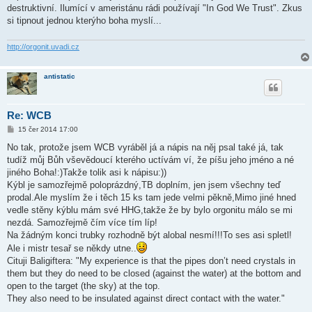
destruktivní. Ilumící v ameristánu rádi používají "In God We Trust". Zkus
si tipnout jednou kterýho boha myslí...
http://orgonit.uvadi.cz
antistatic
Re: WCB
P
15 čer 2014 17:00
ř
í
No tak, protože jsem WCB vyráběl já a nápis na něj psal také já, tak
s
tudíž můj Bůh vševědoucí kterého uctívám ví, že píšu jeho jméno a né
p
ě
jiného Boha!:)Takže tolik asi k nápisu:))
v
Kýbl je samozřejmě poloprázdný,TB doplním, jen jsem všechny teď
e
k
prodal.Ale myslím že i těch 15 ks tam jede velmi pěkně,Mimo jiné hned
vedle stěny kýblu mám své HHG,takže že by bylo orgonitu málo se mi
nezdá. Samozřejmě čím více tím líp!
Na žádným konci trubky rozhodně být alobal nesmí!!!To ses asi spletl!
Ale i mistr tesař se někdy utne..
Cituji Baligiftera: "My experience is that the pipes don’t need crystals in
them but they do need to be closed (against the water) at the bottom and
open to the target (the sky) at the top.
They also need to be insulated against direct contact with the water."