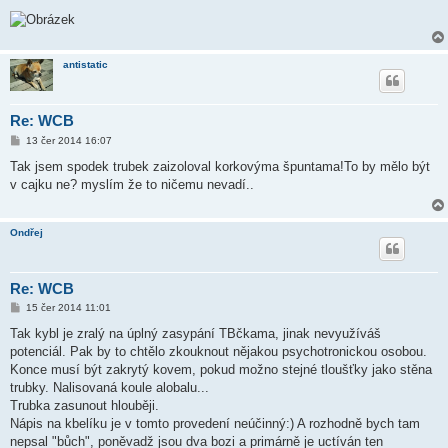
antistatic
Re: WCB
P
13 čer 2014 16:07
ř
í
Tak jsem spodek trubek zaizoloval korkovýma špuntama!To by mělo být
s
v cajku ne? myslím že to ničemu nevadí..
p
ě
v
e
Ondřej
k
Re: WCB
P
15 čer 2014 11:01
ř
í
Tak kybl je zralý na úplný zasypání TBčkama, jinak nevyužíváš
s
potenciál. Pak by to chtělo zkouknout nějakou psychotronickou osobou.
p
ě
Konce musí být zakrytý kovem, pokud možno stejné tloušťky jako stěna
v
trubky. Nalisovaná koule alobalu...
e
k
Trubka zasunout hlouběji.
Nápis na kbelíku je v tomto provedení neúčinný:) A rozhodně bych tam
nepsal "bůch", poněvadž jsou dva bozi a primárně je uctíván ten