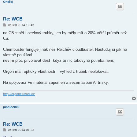
Ondřej
Re: WCB
P
05 led 2014 13:45
ř
í
na CB stačí i ocelový trubky, jen by měly mít o 20% větší průměr než
s
Cu.
p
ě
v
Chembuster funguje jinak než Reichův cloudbuster. Naštuduj si jak ho
e
k
vlastně používal.
nevím proč přivolávat déšť, když tu nic takovýho potřeba není.
Orgon má i optický vlastnosti = výhled z trubek neblokovat.
Na spojovací Fe materiál zapomeň a sežeň aspoň Al třísky.
http://orgonit.uvadi.cz
juhele2009
Re: WCB
P
06 led 2014 01:23
ř
í