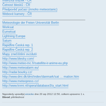
Intenzita srážek - ČR
Četnost blesků - ČR
Předpověď počasí (mnoho meteostanic)
Webové kamery - ČR
__________________________________________________
Meteorologie der Freien Universität Berlin
Worksat
Eumetsat
Lightning Europe
Saturn
Rapidfire Česká rep. 1
Rapidfire Česká rep. 2
Mapy znečištění ovzduší
http://www.blesky.com/
http://www.meteo-mc.fr/satellite-ir-anime-eu.php
http://www.meteoalarm.eu/
http://radar.bourky.cz/
http://www.dmi.dk/dmi/index/danmark/sat ... mation.htm
http://www.meteopress.cz/
http://www.knmi.nl/opera/database3/a_start.html
Naposledy upravil(a)
ercecko
dne 20 srp 2012 12:50, celkem upraveno 1 x.
Důvod:
přehlednost