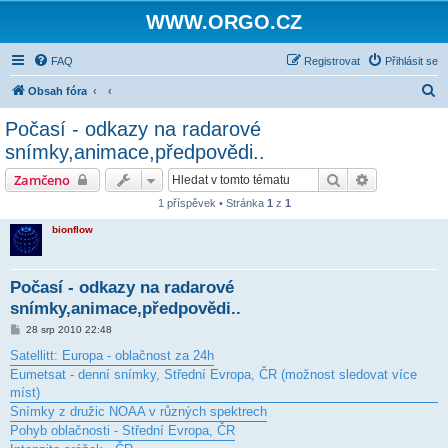
WWW.ORGO.CZ
FAQ
Registrovat
Přihlásit se
H
Obsah fóra
l
Počasí - odkazy na radarové
e
snímky,animace,předpovědi..
d
Hledat
Pokročilé hl
Zamčeno
a
1 příspěvek • Stránka
1
z
1
t
bionflow
Počasí - odkazy na radarové
snímky,animace,předpovědi..
P
28 srp 2010 22:48
ř
í
Satellitt: Europa - oblačnost za 24h
s
Eumetsat - denní snímky, Střední Evropa, ČR (možnost sledovat více
p
ě
míst)
v
Snímky z družic NOAA v různých spektrech
e
k
Pohyb oblačnosti - Střední Evropa, ČR