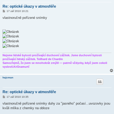
Re: optické úkazy v atmosféře
P
17 zář 2010 10:21
ř
í
vlastnoručně pořízené snímky
s
p
ě
v
e
k
Nejsme lidské bytosti prožívající duchovní zážitek. Jsme duchovní bytosti
prožívající lidský zážitek. Teilhard de Chardin
Samozřejmě, že jsem se mnohokrát zmýlil — patrně vždycky, když jsem cokoli
vyslovil.Krišnamurtí
hajcman
Re: optické úkazy v atmosféře
P
17 zář 2010 10:35
ř
í
vlastnoručně pořízené snímky duhy za "jasného" počasí...uvozovky jsou
s
kvůli mlíka z chemky na obloze
p
ě