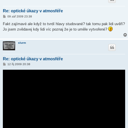
Re: optické úkazy v atmosféře
P
09 zář 2009 23:38
ř
í
Fakt zajímavé ale když to tvrdí hlavy studované? tak tomu pak lidi uvěří?
s
Jo jsem zvědavej kdy lidi víc poznaj že je to uměle vytvořené?
p
ě
v
e
slurm
k
Re: optické úkazy v atmosféře
P
12 říj 2009 20:38
ř
í
s
p
ě
v
e
k