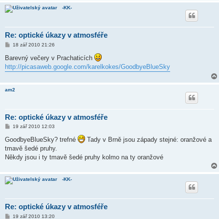
e
-KK-
k
Re: optické úkazy v atmosféře
P
18 zář 2010 21:26
ř
í
Barevný večery v Prachaticích
s
http://picasaweb.google.com/karelkokes/GoodbyeBlueSky
p
ě
v
e
am2
k
Re: optické úkazy v atmosféře
P
19 zář 2010 12:03
ř
í
GoodbyeBlueSky? trefné
Tady v Brně jsou západy stejné: oranžové a
s
tmavě šedé pruhy.
p
ě
Někdy jsou i ty tmavě šedé pruhy kolmo na ty oranžové
v
e
k
-KK-
Re: optické úkazy v atmosféře
P
19 zář 2010 13:20