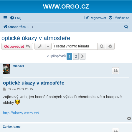
WWW.ORGO.CZ
FAQ
Registrovat
Přihlásit se
H
Obsah fóra
l
optické úkazy v atmosféře
e
Hledat
Pokročilé 
Odpovědět
d
a
1
2
Další
20 příspěvků
t
Michael
optické úkazy v atmosféře
P
09 zář 2009 23:15
ř
í
zajímavý web, jen hodně špatných výkladů chemtrailsové a haarpové
s
oblohy
p
ě
v
http://ukazy.astro.cz/
e
k
Zenko.Idane