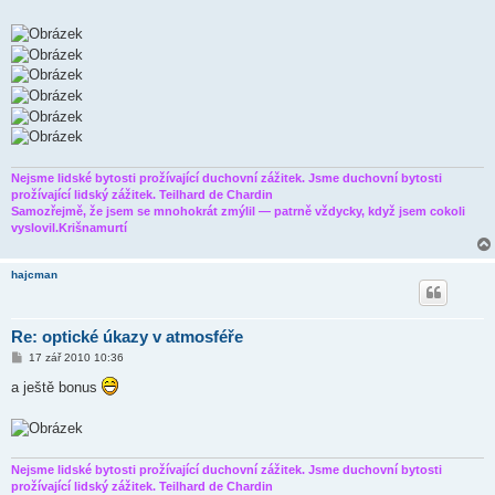
v
e
k
Nejsme lidské bytosti prožívající duchovní zážitek. Jsme duchovní bytosti
prožívající lidský zážitek. Teilhard de Chardin
Samozřejmě, že jsem se mnohokrát zmýlil — patrně vždycky, když jsem cokoli
vyslovil.Krišnamurtí
hajcman
Re: optické úkazy v atmosféře
P
17 zář 2010 10:36
ř
í
a ještě bonus
s
p
ě
v
e
k
Nejsme lidské bytosti prožívající duchovní zážitek. Jsme duchovní bytosti
prožívající lidský zážitek. Teilhard de Chardin