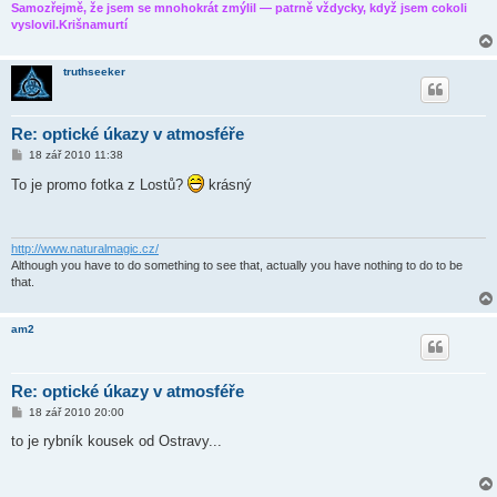
Samozřejmě, že jsem se mnohokrát zmýlil — patrně vždycky, když jsem cokoli
vyslovil.Krišnamurtí
truthseeker
Re: optické úkazy v atmosféře
P
18 zář 2010 11:38
ř
í
To je promo fotka z Lostů?
krásný
s
p
ě
v
e
http://www.naturalmagic.cz/
k
Although you have to do something to see that, actually you have nothing to do to be
that.
am2
Re: optické úkazy v atmosféře
P
18 zář 2010 20:00
ř
í
to je rybník kousek od Ostravy...
s
p
ě
v