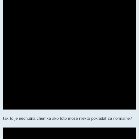
ě
v
e
k
tak to je nechutna chemka ako toto moze niekto pokladat za normalne?