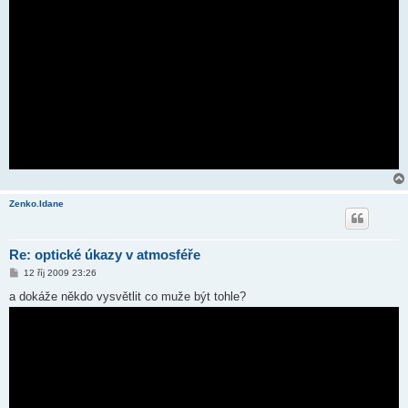
Zenko.Idane
Re: optické úkazy v atmosféře
P
12 říj 2009 23:26
ř
í
a dokáže někdo vysvětlit co muže být tohle?
s
p
ě
v
e
k