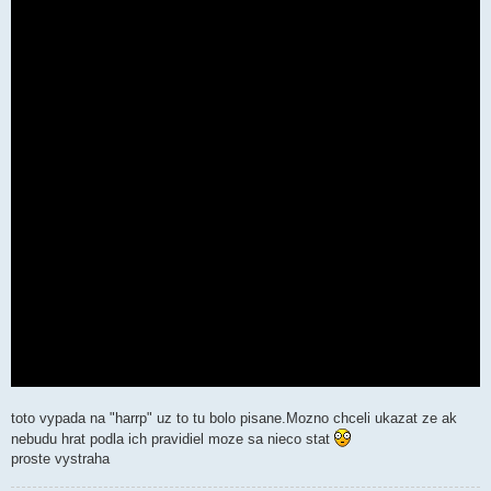
toto vypada na "harrp" uz to tu bolo pisane.Mozno chceli ukazat ze ak
nebudu hrat podla ich pravidiel moze sa nieco stat
proste vystraha