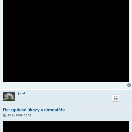
junak
Re: optické úkazy v atmosféře
P
30 lis 2009 02:39
ř
í
s
p