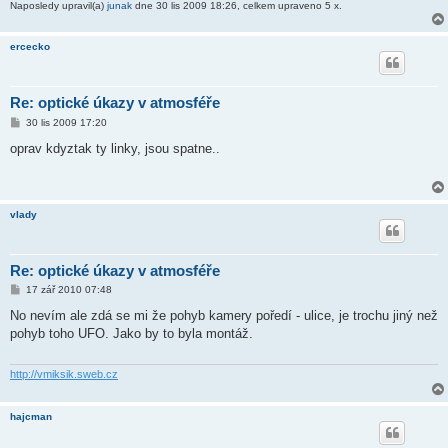
Naposledy upravil(a)
junak
dne 30 lis 2009 18:26, celkem upraveno 5 x.
ercecko
Re: optické úkazy v atmosféře
P
30 lis 2009 17:20
ř
í
oprav kdyztak ty linky, jsou spatne..
s
p
ě
v
e
vlady
k
Re: optické úkazy v atmosféře
P
17 zář 2010 07:48
ř
í
No nevím ale zdá se mi že pohyb kamery poředí - ulice, je trochu jiný než
s
pohyb toho UFO. Jako by to byla montáž.
p
ě
v
e
http://vmiksik.sweb.cz
k
hajcman