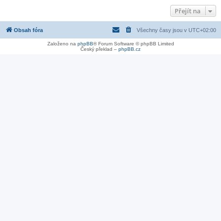
Přejít na
Obsah fóra
Všechny časy jsou v
UTC+02:00
Založeno na
phpBB
® Forum Software © phpBB Limited
Český překlad –
phpBB.cz