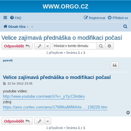
WWW.ORGO.CZ
FAQ
Registrovat
Přihlásit se
H
Obsah fóra
l
Velice zajímavá přednáška o modifikaci počasí
e
Hledat
Pokročilé 
Odpovědět
d
1 příspěvek • Stránka
1
z
1
a
petrvlk
t
Velice zajímavá přednáška o modifikaci počasí
P
22 črc 2012 23:35
ř
í
youtube video:
s
http://www.youtube.com/watch?v=_yYjcC0mbko
p
ě
zdroj:
v
https://ams.confex.com/ams/17WModWMA/te ... 139228.htm
e
k
Odpovědět
1 příspěvek • Stránka
1
z
1