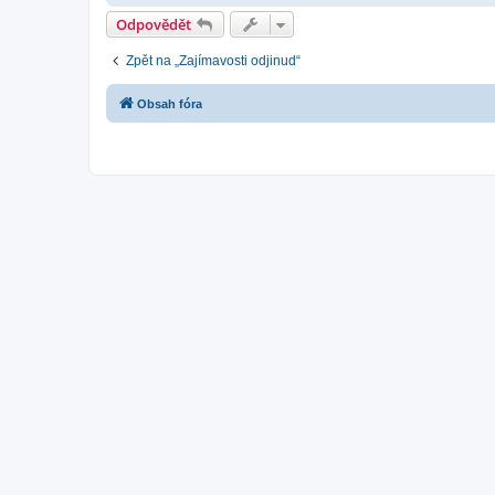
Odpovědět
Zpět na „Zajímavosti odjinud“
Obsah fóra