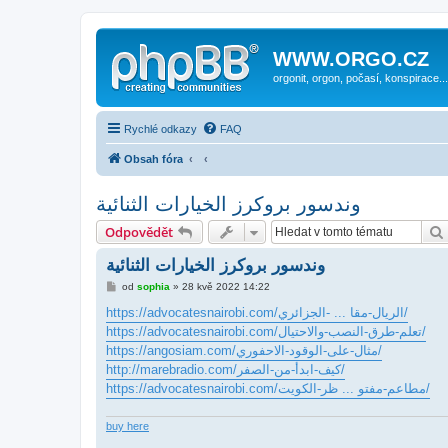
WWW.ORGO.CZ
orgonit, orgon, počasí, konspirace...
Rychlé odkazy
FAQ
Obsah fóra
وندسور بروكرز الخيارات الثنائية
Odpovědět
وندسور بروكرز الخيارات الثنائية
P
od
sophia
»
28 kvě 2022 14:22
ř
í
https://advocatesnairobi.com/الريال-مقا ... -الجزائري/
s
https://advocatesnairobi.com/تعلم-طرق-النصب-والاحتيال/
p
ě
https://angosiam.com/مثال-على-الوقود-الاحفوري/
v
http://marebradio.com/كيف-ابدأ-من-الصفر/
e
k
https://advocatesnairobi.com/مطاعم-مفتو ... ظر-الكويت/
buy here