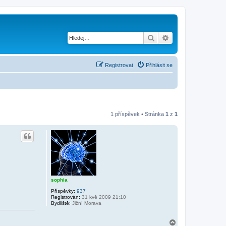
Hledat
Pokročilé hledání
Registrovat
Přihlásit se
1 příspěvek • Stránka
1
z
1
sophia
Příspěvky:
937
Registrován:
31 kvě 2009 21:10
Bydliště:
Jižní Morava
N