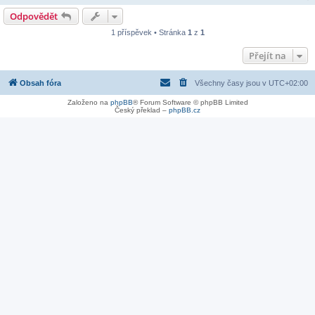
Odpovědět
1 příspěvek • Stránka
1
z
1
Přejít na
Obsah fóra
Všechny časy jsou v
UTC+02:00
Založeno na
phpBB
® Forum Software © phpBB Limited
Český překlad –
phpBB.cz