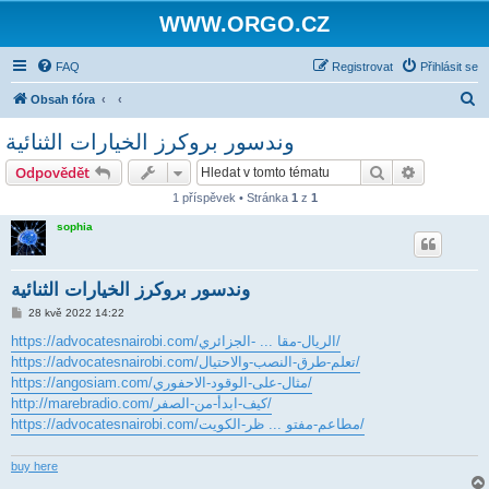
WWW.ORGO.CZ
FAQ
Registrovat
Přihlásit se
H
Obsah fóra
l
وندسور بروكرز الخيارات الثنائية
e
Hledat
Pokročilé 
Odpovědět
d
1 příspěvek • Stránka
1
z
1
a
sophia
t
وندسور بروكرز الخيارات الثنائية
P
28 kvě 2022 14:22
ř
í
https://advocatesnairobi.com/الريال-مقا ... -الجزائري/
s
https://advocatesnairobi.com/تعلم-طرق-النصب-والاحتيال/
p
ě
https://angosiam.com/مثال-على-الوقود-الاحفوري/
v
http://marebradio.com/كيف-ابدأ-من-الصفر/
e
k
https://advocatesnairobi.com/مطاعم-مفتو ... ظر-الكويت/
buy here