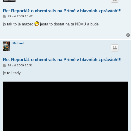
Re: Reportáž o chemtrails na Primě v hlavních zprávách!!!
P
29 zář 2009 15:42
ř
í
jo tak to je mazec
jesta to dostat na tu NOVU a bude.
s
p
ě
v
e
Michael
k
Re: Reportáž o chemtrails na Primě v hlavních zprávách!!!
P
29 zář 2009 15:51
ř
í
je to i tady
s
p
ě
v
e
k