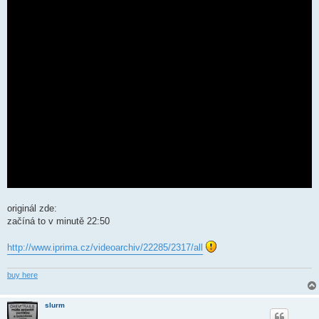
originál zde:
začíná to v minutě 22:50
http://www.iprima.cz/videoarchiv/22285/2317/all
buy here
slurm