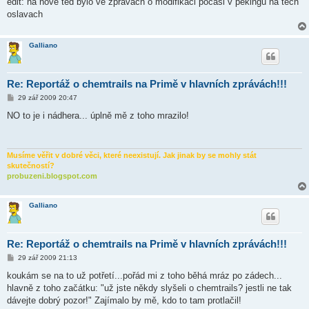
edit: na nove ted bylo ve zpravach o modifikaci pocasi v pekingu na tech
oslavach
Galliano
Re: Reportáž o chemtrails na Primě v hlavních zprávách!!!
P
29 zář 2009 20:47
ř
í
NO to je i nádhera... úplně mě z toho mrazilo!
s
p
ě
v
e
Musíme věřit v dobré věci, které neexistují. Jak jinak by se mohly stát
k
skutečností?
probuzeni.blogspot.com
Galliano
Re: Reportáž o chemtrails na Primě v hlavních zprávách!!!
P
29 zář 2009 21:13
ř
í
koukám se na to už potřetí...pořád mi z toho běhá mráz po zádech...
s
hlavně z toho začátku: "už jste někdy slyšeli o chemtrails? jestli ne tak
p
ě
dávejte dobrý pozor!" Zajímalo by mě, kdo to tam protlačil!
v