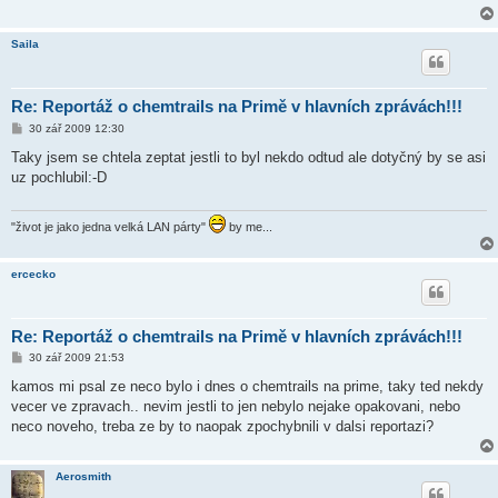
Saila
Re: Reportáž o chemtrails na Primě v hlavních zprávách!!!
P
30 zář 2009 12:30
ř
í
Taky jsem se chtela zeptat jestli to byl nekdo odtud ale dotyčný by se asi
s
uz pochlubil:-D
p
ě
v
e
"život je jako jedna velká LAN párty"
by me...
k
ercecko
Re: Reportáž o chemtrails na Primě v hlavních zprávách!!!
P
30 zář 2009 21:53
ř
í
kamos mi psal ze neco bylo i dnes o chemtrails na prime, taky ted nekdy
s
vecer ve zpravach.. nevim jestli to jen nebylo nejake opakovani, nebo
p
ě
neco noveho, treba ze by to naopak zpochybnili v dalsi reportazi?
v
e
k
Aerosmith