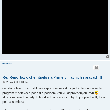
ercecko
Re: Reportáž o chemtrails na Primě v hlavních zprávách!!!
P
29 zář 2009 18:04
ř
í
docela dobre to tam rekli,jen zapomneli uvest ze je to hlavne rozsahly
s
program modifikace pocasi a podpora vzniku doprovodnych jevu
p
ě
skody na vsech umelych bourkach a povodnich bych jim predhodil, to je
v
pekna sumicka..
e
k