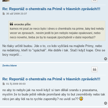
Re: Reportáž o chemtrails na Primě v hlavních zprávách!!!
P
30 zář 2009 23:37
ř
í
s
ercecko píše:
p
ě
kamos mi psal ze neco bylo i dnes o chemtrails na prime, taky ted nekdy
v
vecer ve zpravach.. nevim jestli to jen nebylo nejake opakovani, nebo
e
k
neco noveho, treba ze by to naopak zpochybnili v dalsi reportazi?
No tlaky určitě budou. Jde o to, co kdo vyšťárá na majitele Primy, nebo
na redaktory, kteří to "spáchali". Ale dobře i tak. Stačí když kape. Ono se
brzy rozprší...
Zenko.Idane
Re: Reportáž o chemtrails na Primě v hlavních zprávách!!!
P
01 říj 2009 00:03
ř
í
no aby to nebylo jak na nově když si tam dělali srandu s prasatama,
s
myslím že to bude ještě někde promílané aby to but zesměšnily nebo tak
p
ě
něco jen aby lidi na to rychle zapoměly? no uvidí se??
v
e
k