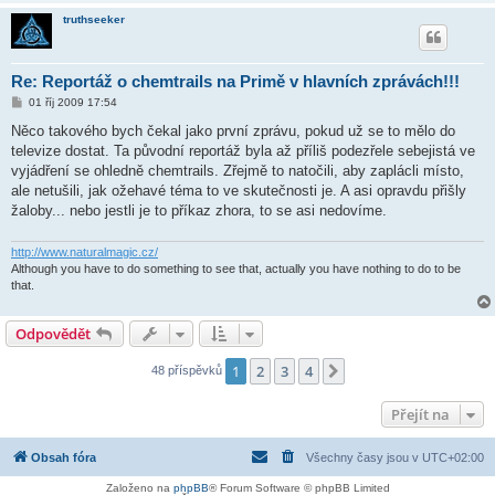
truthseeker
Re: Reportáž o chemtrails na Primě v hlavních zprávách!!!
P
01 říj 2009 17:54
ř
í
Něco takového bych čekal jako první zprávu, pokud už se to mělo do
s
televize dostat. Ta původní reportáž byla až příliš podezřele sebejistá ve
p
ě
vyjádření se ohledně chemtrails. Zřejmě to natočili, aby zaplácli místo,
v
ale netušili, jak ožehavé téma to ve skutečnosti je. A asi opravdu přišly
e
k
žaloby... nebo jestli je to příkaz zhora, to se asi nedovíme.
http://www.naturalmagic.cz/
Although you have to do something to see that, actually you have nothing to do to be
that.
Odpovědět
1
2
3
4
Další
48 příspěvků
Přejít na
Obsah fóra
Všechny časy jsou v
UTC+02:00
Založeno na
phpBB
® Forum Software © phpBB Limited