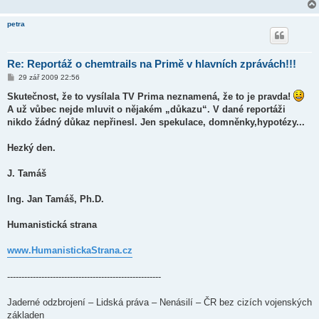
petra
Re: Reportáž o chemtrails na Primě v hlavních zprávách!!!
P
29 zář 2009 22:56
ř
í
Skutečnost, že to vysílala TV Prima neznamená, že to je pravda!
s
A už vůbec nejde mluvit o nějakém „důkazu“. V dané reportáži
p
ě
nikdo žádný důkaz nepřinesl. Jen spekulace, domněnky,hypotézy...
v
e
k
Hezký den.
J. Tamáš
Ing. Jan Tamáš, Ph.D.
Humanistická strana
www.HumanistickaStrana.cz
------------------------------------------------------
Jaderné odzbrojení – Lidská práva – Nenásilí – ČR bez cizích vojenských
základen