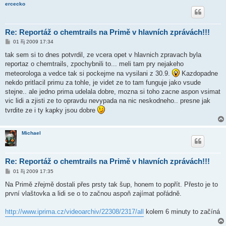
ercecko
Re: Reportáž o chemtrails na Primě v hlavních zprávách!!!
P
01 říj 2009 17:34
ř
í
tak sem si to dnes potvrdil, ze vcera opet v hlavnich zpravach byla
s
reportaz o chemtrails, zpochybnili to... meli tam pry nejakeho
p
ě
meteorologa a vedce tak si pockejme na vysilani z 30.9.
Kazdopadne
v
nekdo pritlacil primu za tohle, je videt ze to tam funguje jako vsude
e
k
stejne.. ale jedno prima udelala dobre, mozna si toho zacne aspon vsimat
vic lidi a zjisti ze to opravdu nevypada na nic neskodneho.. presne jak
tvrdite ze i ty kapky jsou dobre
Michael
Re: Reportáž o chemtrails na Primě v hlavních zprávách!!!
P
01 říj 2009 17:35
ř
í
Na Primě zřejmě dostali přes prsty tak šup, honem to popřít. Přesto je to
s
první vlaštovka a lidi se o to začnou aspoň zajímat pořádně.
p
ě
v
http://www.iprima.cz/videoarchiv/22308/2317/all
kolem 6 minuty to začíná
e
k