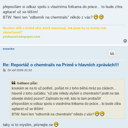
e
k
přeposílám si odkaz spolu s vlastníma fotkama do práce... to bude zítra
agitace! už se těším!
BTW: Není ten "odborník na chemtrails" někdo z vás?
Musíme věřit v dobré věci, které neexistují. Jak jinak by se mohly stát
skutečností?
probuzeni.blogspot.com
ercecko
Re: Reportáž o chemtrails na Primě v hlavních zprávách!!!
P
29 zář 2009 22:32
ř
í
s
Galliano píše:
p
ě
koukám se na to už potřetí...pořád mi z toho běhá mráz po zádech...
v
hlavně z toho začátku: "už jste někdy slyšeli o chemtrails? jestli ne tak
e
k
dávejte dobrý pozor!" Zajímalo by mě, kdo to tam protlačil!
přeposílám si odkaz spolu s vlastníma fotkama do práce... to bude zítra
agitace! už se těším!
BTW: Není ten "odborník na chemtrails" někdo z vás?
taky si to myslim, priznejte se