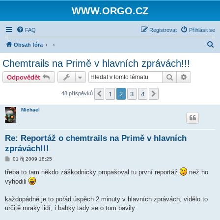
WWW.ORGO.CZ
FAQ
Registrovat
Přihlásit se
H
Obsah fóra
l
Chemtrails na Primě v hlavních zprávách!!!
e
Hledat
Pokročilé 
Odpovědět
d
a
1
2
3
4
Předchozí
Další
48 příspěvků
t
Michael
Re: Reportáž o chemtrails na Primě v hlavních
zprávách!!!
P
01 říj 2009 18:25
ř
í
třeba to tam někdo záškodnicky propašoval tu první reportáž
než ho
s
vyhodili
p
ě
v
každopádně je to pořád úspěch 2 minuty v hlavních zprávách, vidělo to
e
k
určitě mraky lidí, i babky tady se o tom bavily