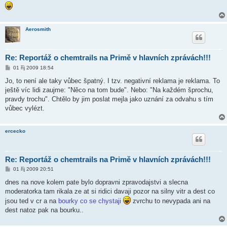
Aerosmith
Re: Reportáž o chemtrails na Primě v hlavních zprávách!!!
P
01 říj 2009 18:54
ř
í
Jo, to není ale taky vůbec špatný. I tzv. negativní reklama je reklama. To
s
ještě víc lidi zaujme: "Něco na tom bude". Nebo: "Na každém šprochu,
p
ě
pravdy trochu". Chtělo by jim poslat mejla jako uznání za odvahu s tím
v
vůbec vylézt.
e
k
ercecko
Re: Reportáž o chemtrails na Primě v hlavních zprávách!!!
P
01 říj 2009 20:51
ř
í
dnes na nove kolem pate bylo dopravni zpravodajstvi a slecna
s
moderatorka tam rikala ze at si ridici davaji pozor na silny vitr a dest co
p
ě
jsou ted v cr a na
bourky co se chystaji
zvrchu to nevypada ani na
v
dest natoz pak na bourku..
e
k