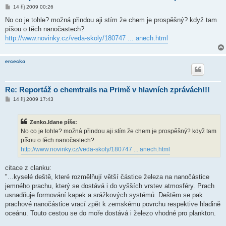
P
14 říj 2009 00:26
ř
í
No co je tohle? možná přindou aji stím že chem je prospěšný? když tam
s
píšou o těch nanočastech?
p
ě
http://www.novinky.cz/veda-skoly/180747 ... anech.html
v
e
k
ercecko
Re: Reportáž o chemtrails na Primě v hlavních zprávách!!!
P
14 říj 2009 17:43
ř
í
s
Zenko.Idane píše:
p
ě
No co je tohle? možná přindou aji stím že chem je prospěšný? když tam
v
píšou o těch nanočastech?
e
k
http://www.novinky.cz/veda-skoly/180747 ... anech.html
citace z clanku:
"...kyselé deště, které rozmělňují větší částice železa na nanočástice
jemného prachu, který se dostává i do vyšších vrstev atmosféry. Prach
usnadňuje formování kapek a srážkových systémů. Deštěm se pak
prachové nanočástice vrací zpět k zemskému povrchu respektive hladině
oceánu. Touto cestou se do moře dostává i železo vhodné pro plankton.