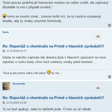
Tento proces probíhá při formování mračen na celém světě, ale zajímavý
důsledek to má v případě oceánů."
tomu se musim smat.. zrovna mohli rict, ze ty castice rozprasuji
letadla, aby ty mraky umyslne formovaly
Saila
Re: Reportáž o chemtrails na Primě v hlavních zprávách!!!
P
21 říj 2009 23:27
ř
í
kdyby to nekoho zajimalo tak dneska byla v hlavnich zpravach na nove
s
reportaz o rusku ktery chce nicit snehovy mraky pred mestem....
p
ě
v
e
"život je jako jedna velká LAN párty"
by me...
k
Aerosmith
Re: Reportáž o chemtrails na Primě v hlavních zprávách!!!
P
21 říj 2009 23:50
ř
í
To se buď opakují, nebo to obšlehli jinde. O tom se už někde
s