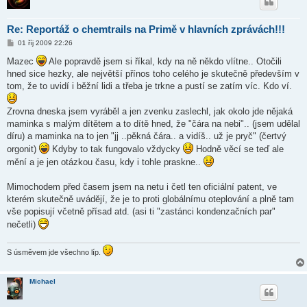
Re: Reportáž o chemtrails na Primě v hlavních zprávách!!!
P
01 říj 2009 22:26
ř
í
Mazec
Ale popravdě jsem si říkal, kdy na ně někdo vlítne.. Otočili
s
hned sice hezky, ale největší přínos toho celého je skutečně především v
p
ě
tom, že to uvidí i běžní lidi a třeba je trkne a pustí se zatím víc. Kdo ví.
v
e
k
Zrovna dneska jsem vyráběl a jen zvenku zaslechl, jak okolo jde nějaká
maminka s malým dítětem a to dítě hned, že "čára na nebi".. (jsem udělal
díru) a maminka na to jen "jj ..pěkná čára.. a vidíš.. už je pryč" (čertvý
orgonit)
Kdyby to tak fungovalo vždycky
Hodně věcí se teď ale
mění a je jen otázkou času, kdy i tohle praskne..
Mimochodem před časem jsem na netu i četl ten oficiální patent, ve
kterém skutečně uvádějí, že je to proti globálnímu oteplování a plně tam
vše popisují včetně přísad atd. (asi ti "zastánci kondenzačních par"
nečetli)
S úsměvem jde všechno líp.
Michael