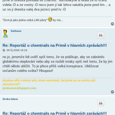
jsme si dneska povidala se znamou.. duchodkyne a rikala ze to vcera
s
videla:-D a ze vostry:-D neco jsem ji tak lehce natukla jeste pred tim... a
p
ě
uz se ji dneska valej dva jezisci pred tv:-D
v
e
k
"život je jako jedna velká LAN párty"
by me...
Galliano
Re: Reportáž o chemtrails na Primě v hlavních zprávách!!!
P
06 říj 2009 19:19
ř
í
no jo, jenomže lidi uvěří spíš tomu, že se práškuje, aby se zabránilo
s
globálnímu oteplování nebo aby se rozbili mraky spíš než tomu, že by jim
p
ě
chtěl někdo ublížit. To je přece příliš velká konspirace. Ubližovat
v
ovčanům celého světa? Hloupost!
e
k
Musíme věřit v dobré věci, které neexistují. Jak jinak by se mohly stát
skutečností?
probuzeni.blogspot.com
Zenko.Idane
Re: Reportáž o chemtrails na Primě v hlavních zprávách!!!