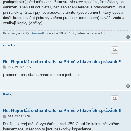
psalo(mluvilo) před měsícem. Starosta Moskvy spočítal, že náklady na
p
ě
odklízení sněhu budou větší, než zaplacení letadel s práškováním. Jo a
v
jen na okraj. Stačí prý rozprašovat v určité výšce cement, který spustí
e
k
déš't -kondenzační jádra vytvořená prachem (cementem) naváží vodu a
vznikají kapky (vločky).
Naposledy upravil(a)
Aerosmith
dne 22 říj 2009 13:06, celkem upraveno 1 x.
ercecko
Re: Reportáž o chemtrails na Primě v hlavních zprávách!!!
P
22 říj 2009 10:55
ř
í
jj cement, pak stare zname stribro a jeste cosi ...
s
p
ě
v
e
Ondřej
k
Re: Reportáž o chemtrails na Primě v hlavních zprávách!!!
P
24 říj 2009 11:56
ř
í
Dusík... kterej má při vypuštění snad -250°C, takže kolem něj začne
s
kondenzace. Všechno to jsou neškodný ingredience.
p