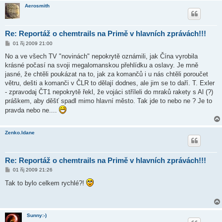
Aerosmith
Re: Reportáž o chemtrails na Primě v hlavních zprávách!!!
P
01 říj 2009 21:00
ř
í
No a ve všech TV "novinách" nepokrytě oznámili, jak Čína vyrobila
s
krásné počasí na svoji megalomanskou přehlídku a oslavy. Je mně
p
ě
jasné, že chtěli poukázat na to, jak za komančů i u nás chtěli poroučet
v
větru, dešti a komanči v ČLR to dělají dodnes, ale jim se to daří. T. Exler
e
k
- zpravodaj ČT1 nepokrytě řekl, že vojáci stříleli do mraků rakety s Al (?)
práškem, aby děšť spadl mimo hlavní město. Tak jde to nebo ne ? Je to
pravda nebo ne....
Zenko.Idane
Re: Reportáž o chemtrails na Primě v hlavních zprávách!!!
P
01 říj 2009 21:26
ř
í
Tak to bylo celkem rychlé?!
s
p
ě
v
e
Sunny:-)
k