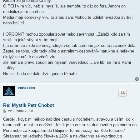
Říkám že je to otázka síly.
O PCH vím víc, než si myslíš, ale nemohu to dát do fora.Jenom on
medializuje to co chce.
Média mají obrovský vliv, to znáš sám.Mohou tě udělat hvězdou svítící
nebo hnijící...
I ORGONIT mohou zpopularizovat nebo zavrhnout...Záleží kdo za tím
stojí...a jaké síly si s tím hrají ..
I já cítím že i zde se nevyjadřuje vše tak upřímně jak se to navenek dělá.
Zeptej se toho, kdo tady píše o astrálním cestování-- natukne a neřekne ,
i když se určitě dozvěděl víc...
ale nemám právo soudit ani nejsem vševědoucí...ale líbí se mi s Vámi
...díky.
No nic. budu se dále držet jenom tématu...
truthseeker
Re: Mystik Petr Chobot
P
22 říj 2009 23:50
ř
í
Carději, když mi někdo nabídne cestu s noclehem, stravou a vším, co k
s
tomu patří, musí to dodržet. Jestli je to cesta za duchovním poznáním do
p
ě
Peru nebo za koupáním do Bibijone, to mě nezajímá. Kde to jsme?
v
Shrábnout od jednoho člověka 120K a na všechno se vyprdnout s
e