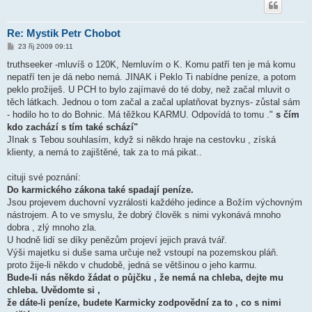
Re: Mystik Petr Chobot
P
23 říj 2009 09:11
ř
í
truthseeker -mluvíš o 120K, Nemluvím o K. Komu patří ten je má komu
s
nepatří ten je dá nebo nemá. JINAK i Peklo Ti nabídne peníze, a potom
p
ě
peklo prožiješ. U PCH to bylo zajímavé do té doby, než začal mluvit o
v
těch látkach. Jednou o tom začal a začal uplatňovat byznys- zůstal sám
e
k
- hodilo ho to do Bohnic. Má těžkou KARMU. Odpovídá to tomu ."
s čím
kdo zachází s tím také schází"
JInak s Tebou souhlasím, když si někdo hraje na cestovku , získá
klienty, a nemá to zajištěné, tak za to má pikat..
cituji své poznání:
Do karmického zákona také spadají peníze.
Jsou projevem duchovní vyzrálosti každého jedince a Božím výchovným
nástrojem. A to ve smyslu, že dobrý člověk s nimi vykonává mnoho
dobra , zlý mnoho zla.
U hodně lidí se díky penězům projeví jejich pravá tvář.
Výši majetku si duše sama určuje než vstoupí na pozemskou pláň.
proto žije-li někdo v chudobě, jedná se většinou o jeho karmu.
Bude-li nás někdo žádat o půjčku , že nemá na chleba, dejte mu
chleba. Uvědomte si ,
že dáte-li peníze, budete Karmicky zodpovědní za to , co s nimi