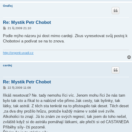
Ondřej
Re: Mystik Petr Chobot
P
21 říj 2009 21:10
ř
í
Podle mýho názoru jsi dost mimo cardeji. Zkus vyresetovat svůj postoj k
s
Chobotovi a podívat se na to znova.
p
ě
v
e
http://orgonit.uvadi.cz
k
cardej
Re: Mystik Petr Chobot
P
22 říj 2009 11:08
ř
í
říkáš resetovat? Ne. tady nemohu říci víc. Jenom mohu říci že nás tam
s
bylo tak sto a říkal to a nabízel vše přímo.Jak cesty, tak bylinky, tak
p
ě
látky, tak astrál. Z těch sta tenkrát na to přistoupilo tak deset. Těch deset
v
,za dva dny prožilo hrůzu, protože každý máme v sobě své zvíře.
e
k
Alkoholici to znají. Já to znám ze svých regresí, tak jsem do toho nešel,
zvláště když si do astrálu pomáhají látkami, ale přečti si od CASTANEDA
Příběhy síly- čti pozorně.