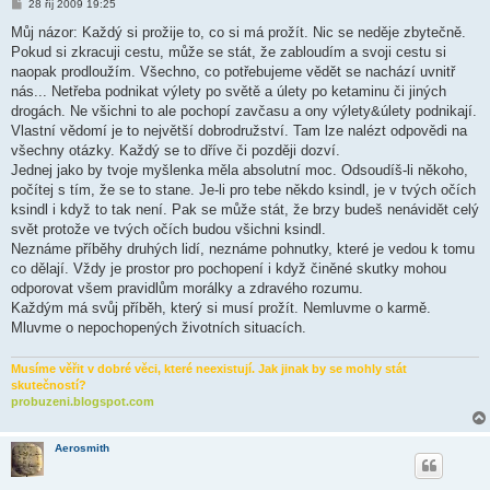
P
28 říj 2009 19:25
ř
í
Můj názor: Každý si prožije to, co si má prožít. Nic se neděje zbytečně.
s
Pokud si zkracuji cestu, může se stát, že zabloudím a svoji cestu si
p
ě
naopak prodloužím. Všechno, co potřebujeme vědět se nachází uvnitř
v
nás... Netřeba podnikat výlety po světě a úlety po ketaminu či jiných
e
k
drogách. Ne všichni to ale pochopí zavčasu a ony výlety&úlety podnikají.
Vlastní vědomí je to největší dobrodružství. Tam lze nalézt odpovědi na
všechny otázky. Každý se to dříve či později dozví.
Jednej jako by tvoje myšlenka měla absolutní moc. Odsoudíš-li někoho,
počítej s tím, že se to stane. Je-li pro tebe někdo ksindl, je v tvých očích
ksindl i když to tak není. Pak se může stát, že brzy budeš nenávidět celý
svět protože ve tvých očích budou všichni ksindl.
Neznáme příběhy druhých lidí, neznáme pohnutky, které je vedou k tomu
co dělají. Vždy je prostor pro pochopení i když činěné skutky mohou
odporovat všem pravidlům morálky a zdravého rozumu.
Každým má svůj příběh, který si musí prožít. Nemluvme o karmě.
Mluvme o nepochopených životních situacích.
Musíme věřit v dobré věci, které neexistují. Jak jinak by se mohly stát
skutečností?
probuzeni.blogspot.com
Aerosmith