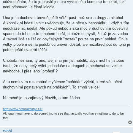
k
odůvodněním, že to je prostě jen pro vyvolené a komu se to nelíbí, tak
není připraven, je čistá idiocie.
Ona je ta duchovní úroveň ještě větší past, než sex a drogy a alkohol.
Alkoholik si kdesi uvnitř uvědomuje, že je něco v nepořádku, i když s tím
nedokáže nic udělat. Ale pokud někdo získá moc v duchovním odvětví a
spadne do toho, je to mnohem horší, protože si myslí, že už je za vodou.
A takoví lidé se liší od obyčejných "trosek" pouze na první pohled. On je
velký problém se na podobnou úroveň dostat, ale nezabřednout do toho je
potom ještě dvakrát těžší.
Chobota neznám, ty ano, ale jsi si jím jist natolik, abys mohl s jistotou
tvrdit, že nebyl celý výlet jednoduše na drogách a nechoval se velice
nevhodně, i přes jeho "profesi"?
A to nemluvím o samotné myšlence "pořádání výletů, které vás učiní
duchovními postavených na práškách". To smrdí velice!
Nicméně je to zajímavý člověk, o tom žádná.
http://www.naturalmagic.cz/
Although you have to do something to see that, actually you have nothing to do to be
that.
cardej