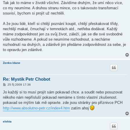
Tak jak to máme v životě všichni. Závidíme druhým, že umí něco více,
co my neumíme. A druhou stranu mince, co s takovouto transfomací
souvisí, bychom si projít už nechtěli.
A že jsou lidé, kteří si chtějí poznání koupit, chtějí přeskakovat třídy,
nechtějí makat, čmuchají v temnotách atd., netřeba dodávat. Každý
máme zodpovědnost jen za svůj život, záleží, jak se dle své svobodné
vůle rozhodneme. A pokud se neumíme rozhodnout, a necháme
rozhodnutí na druhých, a zdánlivě jim předáme zodpovědnost za sebe, je
to opravdu jen zdánlivé.
Zenko.Idane
Re: Mystik Petr Chobot
P
25 říj 2009 17:36
ř
í
Jo každý si to musí projít sám pokavad chce. a soudit nebo posuzovat
s
někoho nám nepřísluší pokavad nemáme s tímto vlastní zkušenost.
p
ě
pokavad se mýlím tak mě opravte. zde jsou stránky pro příznivce PCH
v
http://www.absolutno-petr.cz/index4.htm
zatím ahoj
e
k
elekta