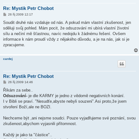
Re: Mystik Petr Chobot
P
26 říj 2009 12:17
ř
í
Soudit druhé nás vzdaluje od nás. A pokud mám vlastní zkušenost, jen
s
sděluji svůj pohled. Mám pocit, že odsuzování mi ubírá vlastní životní
p
ě
sílu a nečiní mě šťastnou, navíc nedojdu k žádnému řešení. Ovšem
v
informace k nám proudí vždy z nějakého důvodu, a je na nás, jak si je
e
k
zpracujeme.
cardej
Re: Mystik Petr Chobot
P
26 říj 2009 14:46
ř
í
Říkám za sebe..
s
Odsuzování-
je dle KARMY je jedno z vědomě negativních konání.
p
ě
I v Bibli se praví. "Nesudťe,abyste nebyli souzeni".Asi proto,že jsem
v
stvoření Boží,ale ne BOZI.
e
k
Nechceme být ,ani nejsme soudci. Pouze vyjadřujeme své poznání, svou
zkušenost,abychom vyjasnili přítomnost.
Každý je jako ta "částice"..