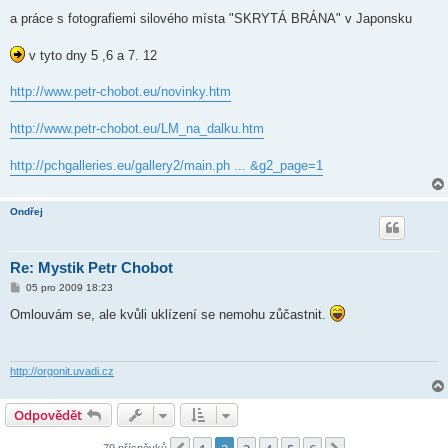
p
ě
a práce s fotografiemi silového místa "SKRYTÁ BRÁNA" v Japonsku
v
e
k
v tyto dny 5 ,6 a 7. 12
http://www.petr-chobot.eu/novinky.htm
http://www.petr-chobot.eu/LM_na_dalku.htm
http://pchgalleries.eu/gallery2/main.ph ... &g2_page=1
Ondřej
Re: Mystik Petr Chobot
P
05 pro 2009 18:23
ř
í
Omlouvám se, ale kvůli uklízení se nemohu zůčastnit.
s
p
ě
v
e
http://orgonit.uvadi.cz
k
Odpovědět