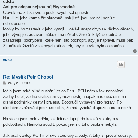
udělá.
Ani pro adepta nejsou půjčky vhodné.
Člověk má žít za své a podle svých schopností.
Nutí-li jej jeho karma žít skromně, pak jistě jsou pro něj peníze
nebezpečné.
Mohly by ho zastavit v jeho vývoji. Udělá-li adept chybu v těchto věcech,
jeho vývoj je zastaven. někdy i na několik životů. když se jedná o
zásadnější pochybení, které není sto pochopit, aby je napravil, musí pak
žít několik životů v takových situacích, aby mu vše bylo objasněno
elekta
Re: Mystik Petr Chobot
P
24 říj 2009 23:50
ř
í
Měla jsem také silné nutkání jet do Peru. PCH nám však nenabízel
s
žádný hotel, žádné civilizační vymoženosti, naopak nás upozornil na
p
ě
drsné podmínky cesty i pralesa. Doporučil vybavení pro horaly. Po
v
dlouhém zvažování jsem usoudila, že má fyzická dispozice na to nemá.
e
k
Na videu jsem pak viděla, jak lidi nastupují do kajaků s kufry a v
polobotkách. Nemohu soudit, pokud jsem u toho osobně nebyla.
Jak psal cardej, PCH měl své vzestupy a pády. A taky si prošel odezvy.