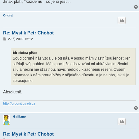
Jinak platí, "každému , co jeho jest"..
Ondřej
Re: Mystik Petr Chobot
P
27 říj 2009 15:12
ř
í
s
elekta píše:
p
ě
Soudit druhé nás vzdaluje od nás. A pokud mám vlastní zkušenost, jen
v
sděluji svůj pohled. Mám pocit, že odsuzování mi ubírá vlastní životní
e
k
sílu a nečiní mě šťastnou, navíc nedojdu k žádnému řešení. Ovšem
informace k nám proudí vždy z nějakého důvodu, a je na nás, jak si je
zpracujeme.
Absolutně.
http://orgonit.uvadi.cz
Galliano
Re: Mystik Petr Chobot