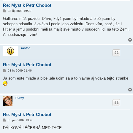
Re: Mystik Petr Chobot
P
28 říj 2009 19:32
ř
í
Galliano: máš pravdu. Dříve, když jsem byl mladé a blbé jsem byl
s
schopen odsudku člověka i podle jeho vzhledu. Dnes vím, např., že i
p
ě
Hitler a jemu podobní měli (a mají) své místo v osudech lidí na této Zemi.
v
A neodsuzuju - vím!
e
k
rastoo
Re: Mystik Petr Chobot
P
03 lis 2009 21:46
ř
í
Ja som este mlade a blbe ,ale ucim sa a to hlavne aj vdaka tejto stranke
s
p
ě
v
e
Purity
k
Re: Mystik Petr Chobot
P
05 pro 2009 13:45
ř
í
DÁLKOVÁ LÉČEBNÁ MEDITACE
s