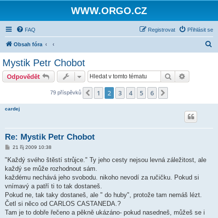
WWW.ORGO.CZ
FAQ
Registrovat
Přihlásit se
H
Obsah fóra
l
Mystik Petr Chobot
e
Hledat
Pokročilé 
Odpovědět
d
a
1
2
3
4
5
6
Předchozí
Další
79 příspěvků
t
cardej
Re: Mystik Petr Chobot
P
21 říj 2009 10:38
ř
í
"Každý svého štěstí strůjce." Ty jeho cesty nejsou levná záležitost, ale
s
každý se může rozhodnout sám.
p
ě
každému nechává jeho svobodu. nikoho nevodí za ručičku. Pokud si
v
vnímavý a patří ti to tak dostaneš.
e
k
Pokud ne, tak taky dostaneš, ale " do huby", protože tam nemáš lézt.
Četl si něco od CARLOS CASTANEDA.?
Tam je to dobře řečeno a pěkně ukázáno- pokud nasedneš, můžeš se i