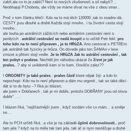
zabít,ale co to je zabití? Není to nových zkušeností a sil nabytí?...
Neobhajuji P.Chobota, ale vždy se máme dívat na vše z obou stran...
Proč v tom článku břečí. Kdo na to má těch 120000 ,tak to snadno dá.
CESTY jsou dlouhé a drahé.Každá stojí mnoho.. i ta životní cesta stojí
mnoho...
ale touha po astrálních zážitcích nebo astrálním cestování není o
penězích .
astrální cestování se nedá koupit
a to určitě Petr řekl.
pro
toho kdo na to není připraven , je to HRůZA.
Ano cestovat s PETREm
jak astrálně tak fyzicky je hrůza. On dovede jako ten ŠAMAn v lese
zmizet a přitom stojí vedle.
Je to HRůZA Jak to astrální cestování , tak
ten pobyt v pralese.
Nechtěl jim náhodou ukázat že
život je jak
prales.
..? aby si uvědomili kam si to kam, člověče zalez??
I
ORGONITY je také prales
.-
prales částí
které nějak žijí- a kdo to
nepochopí- Kdo na to není připraven a dám mu orgonit , tak se také děsí-
dát si to do bytu --? říká jsi blázen,
ale jsem v Dobřanech , tak je mi dobře, protože DOBŘANY jsou od slova
dobře" .....
I blázen říká, "nejšťastnější jsem , když rozdám vše co mám... a směje
se....
Ale to PCH určitě říká...a vše je na základě
úplné dobrovolnosti..
proč
tam jela ? když na to měla tak tam jela, tak ať si nyní nestěžuje a druhé