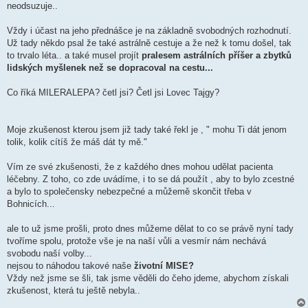
neodsuzuje..
Vždy i účast na jeho přednášce je na základně svobodných rozhodnutí.
Už tady někdo psal že také astrálně cestuje a že než k tomu došel, tak
to trvalo léta.. a také musel projít
pralesem astrálních příšer a zbytků
lidských myšlenek než se dopracoval na cestu...
Co říká MILERALEPA? četl jsi? Četl jsi Lovec Tajgy?
Moje zkušenost kterou jsem již tady také řekl je , " mohu Ti dát jenom
tolik, kolik cítíš že máš dát ty mě."
Vím ze své zkušenosti, že z každého dnes mohou udělat pacienta
léčebny. Z toho, co zde uvádíme, i to se dá použít , aby to bylo zcestné
a bylo to společensky nebezpečné a můžemě skončit třeba v
Bohnicích...
ale to už jsme prošli, proto dnes můžeme dělat to co se právě nyní tady
tvoříme spolu, protože vše je na naší vůli a vesmír nám nechává
svobodu naší volby...
nejsou to náhodou takové naše
životní MISE?
Vždy než jsme se šli, tak jsme věděli do čeho jdeme, abychom získali
zkušenost, která tu ještě nebyla..