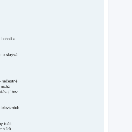
 bohatí a
sto skrývá
o nečestně
 nichž
távají bez
 televizních
y řešit
chlíků.