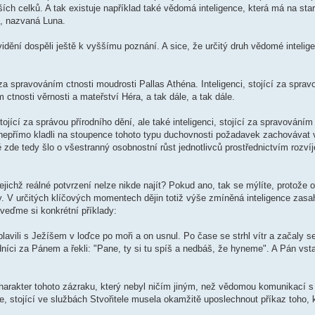
ích celků. A tak existuje například také vědomá inteligence, která má na star
c, nazvaná Luna.
ění dospěli ještě k vyššímu poznání. A sice, že určitý druh vědomé inteligen
 za spravováním ctnosti moudrosti Pallas Athéna. Inteligenci, stojící za spra
m ctnosti věrnosti a mateřství Héra, a tak dále, a tak dále.
ojící za správou přírodního dění, ale také inteligenci, stojící za spravování
ebo nepřímo kladli na stoupence tohoto typu duchovnosti požadavek zachovávat
zde tedy šlo o všestranný osobnostní růst jednotlivců prostřednictvím rozvíj
ichž reálné potvrzení nelze nikde najít? Pokud ano, tak se mýlíte, protože o
. V určitých klíčových momentech dějin totiž výše zmíněná inteligence zasa
veďme si konkrétní příklady:
lavili s Ježíšem v loďce po moři a on usnul. Po čase se strhl vítr a začaly 
edníci za Pánem a řekli: "Pane, ty si tu spíš a nedbáš, že hyneme". A Pán vsta
arakter tohoto zázraku, který nebyl ničím jiným, než vědomou komunikací s i
nce, stojící ve službách Stvořitele musela okamžitě uposlechnout příkaz toho,