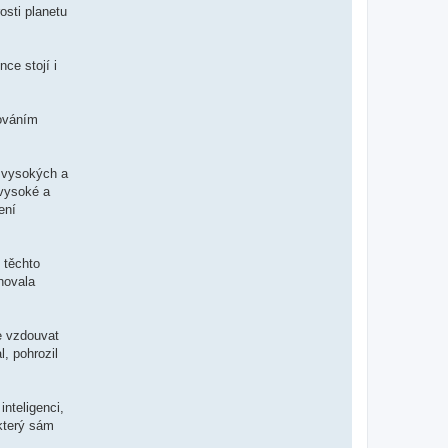
osti planetu
ce stojí i
vováním
m vysokých a
 vysoké a
ení
 těchto
hovala
se vzdouvat
l, pohrozil
nteligenci,
 který sám