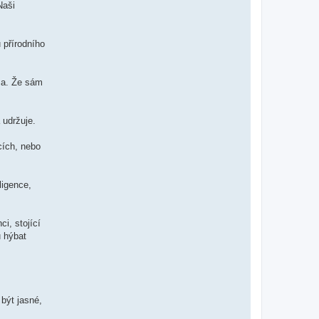
Naši
 přírodního
ma. Že sám
 udržuje.
cích, nebo
ligence,
i, stojící
u hýbat
být jasné,