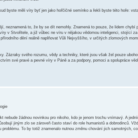
ud byste měli víry byť jen jako hořčičné semínko a řekli byste této hoře: vst
ějí, neznamená to, že by se dít nemohly. Znamená to pouze, že lidem chybí
íry v Stvořitele, a již vůbec ne víru v nějakou vědomou inteligenci, stojící z
ě přírodního dění reálně naplňovat Vůli Nejvyššího, v určitých zlomových mo
zraky. Zázraky svého rozumu, vědy a techniky, které jsou však žel pouze uboh
nictvím své pravé a pevné víry v Páně a za podpory, pomoci a spolupráce vě
logie
kt nebude žádnou novinkou pro nikoho, kdo je jenom trochu vnímavý. A jední
ůsobují jiným zlo se zároveň často staví do role humanistů a dobrodinců. Vžd
u problému. To by totiž znamenalo nutnou změnu chování jich samotných, c