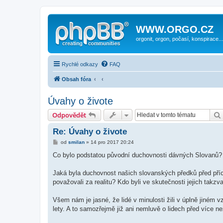
WWW.ORGO.CZ
orgonit, orgon, počasí, konspirace...
Rychlé odkazy
FAQ
Obsah fóra
Úvahy o živote
Odpovědět
Re: Úvahy o živote
P
od
smilan
»
14 pro 2017 20:24
ř
í
Co bylo podstatou původní duchovnosti dávných Slovanů?
s
p
ě
Jaká byla duchovnost našich slovanských předků před přích
v
považovali za realitu? Kdo byli ve skutečnosti jejich takzv
e
k
Všem nám je jasné, že lidé v minulosti žili v úplně jiném 
lety. A to samozřejmě již ani nemluvě o lidech před více n