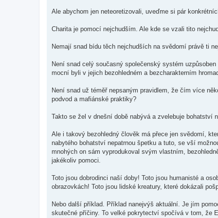
Ale abychom jen neteoretizovali, uveďme si pár konkrétních
Charita je pomocí nejchudším. Ale kde se vzali tito nejchudš
Nemají snad bídu těch nejchudších na svědomí právě ti nejb
Není snad celý současný společenský systém uzpůsoben tak
mocní byli v jejich bezohledném a bezcharakterním hromad
Není snad už téměř nepsaným pravidlem, že čím více někd
podvod a mafiánské praktiky?
Takto se žel v dnešní době nabývá a zvelebuje bohatství n
Ale i takový bezohledný člověk má přece jen svědomí, kte
nabytého bohatství nepatrnou špetku a tuto, se vší možno
mnohých on sám vyprodukoval svým vlastním, bezohledně 
jakékoliv pomoci.
Toto jsou dobrodinci naší doby! Toto jsou humanisté a osob
obrazovkách! Toto jsou lidské kreatury, které dokázali pošpin
Nebo další příklad. Příklad nanejvýš aktuální. Je jím pom
skutečné příčiny. To velké pokrytectví spočívá v tom, že E