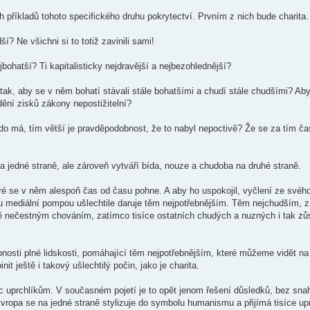
 příkladů tohoto specifického druhu pokrytectví. Prvním z nich bude charita.
í? Ne všichni si to totiž zavinili sami!
ohatší? Ti kapitalisticky nejdravější a nejbezohlednější?
, aby se v něm bohatí stávali stále bohatšími a chudí stále chudšími? Aby
ění zisků zákony nepostižitelní?
o má, tím větší je pravděpodobnost, že to nabyl nepoctivě? Že se za tím ča
a jedné straně, ale zároveň vytváří bída, nouze a chudoba na druhé straně.
ré se v něm alespoň čas od času pohne. A aby ho uspokojil, vyčlení ze svéh
u mediální pompou ušlechtile daruje těm nejpotřebnějším. Těm nejchudším, z
nečestným chováním, zatímco tisíce ostatních chudých a nuzných i tak zůs
nosti plné lidskosti, pomáhající těm nejpotřebnějším, které můžeme vidět na
it ještě i takový ušlechtilý počin, jako je charita.
oc uprchlíkům. V současném pojetí je to opět jenom řešení důsledků, bez snah
vropa se na jedné straně stylizuje do symbolu humanismu a přijímá tisíce upr