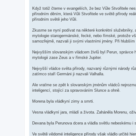
Když totiž čteme v evangeliích, že bez Vůle Stvořitele nes
přírodním děním, která Vůli Stvořitele ve světě přírody re
přírodním světě jeho Vůli.
Zkusme se nyní podívat na některé konkrétní služebníky, 
mytologie starogermánské, řecké, nebo římské, protože vš
samozřejmě, nazvali ji svými vlastními jmény. Při hlubším 
Nejvyšším slovanským vládcem živlů byl Perun, správce h
mytologii zase Zeus a v římské Jupiter.
Nejvyšší vládce světa přírody, nazvaný různými národy r
zatímco staří Germáni ji nazvali Valhalla.
Ale vraťme se zpět k slovanským jménům vládců nejrozmani
inteligencí, stojící za spravováním Slunce a ohně.
Morena byla vládkyní zimy a smrti.
Vesna vládkyní jara, mládí a života. Zaháněla Morenu, oživ
Devana byla Perunova dcera a vládla světlu nebeskému i
Ve světě vědomé inteligence přírody však vládlo určité hie