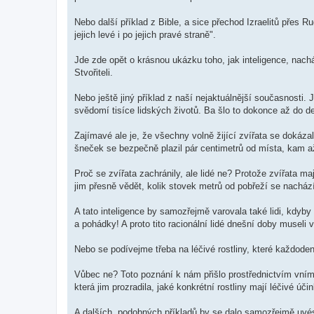
Nebo další příklad z Bible, a sice přechod Izraelitů přes 
jejich levé i po jejich pravé straně".
Jde zde opět o krásnou ukázku toho, jak inteligence, nach
Stvořiteli.
Nebo ještě jiný příklad z naší nejaktuálnější současnosti.
svědomí tisíce lidských životů. Ba šlo to dokonce až do de
Zajímavé ale je, že všechny volně žijící zvířata se dokáza
šneček se bezpečně plazil pár centimetrů od místa, kam až
Proč se zvířata zachránily, ale lidé ne? Protože zvířata maj
jim přesně vědět, kolik stovek metrů od pobřeží se nachá
A tato inteligence by samozřejmě varovala také lidi, kdyby b
a pohádky! A proto tito racionální lidé dnešní doby museli v
Nebo se podívejme třeba na léčivé rostliny, které každode
Vůbec ne? Toto poznání k nám přišlo prostřednictvím vníma
která jim prozradila, jaké konkrétní rostliny mají léčivé úč
A dalších, podobných příkladů by se dalo samozřejmě uvé