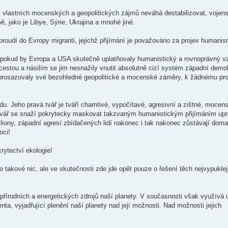
m vlastních mocenských a geopolitických zájmů neváhá destabilizovat, vojen
 jako je Libye, Sýrie, Ukrajina a mnohé jiné.
roudí do Evropy migranti, jejichž přijímání je považováno za projev humanis
 pokud by Evropa a USA skutečně uplatňovaly humanistický a rovnoprávný v
cestou a násilím se jim nesnažily vnutit absolutně cizí systém západní demo
eprosazovaly své bezohledné geopolitické a mocenské záměry, k žádnému pr
. Jeho pravá tvář je tváří chamtivé, vypočítavé, agresivní a zištné, mocen
 tvář se snaží pokrytecky maskovat takzvaným humanistickým přijímáním upr
ony, západní agresí zbídačených lidí nakonec i tak nakonec zůstávají doma 
oci!
rytectví ekologie!
ko takové nic, ale ve skutečnosti zde jde opět pouze o řešení těch nejvypukle
h přírodních a energetických zdrojů naší planety. V současnosti však využívá 
ta, vyjadřující plenění naší planety nad její možnosti. Nad možnosti jejich