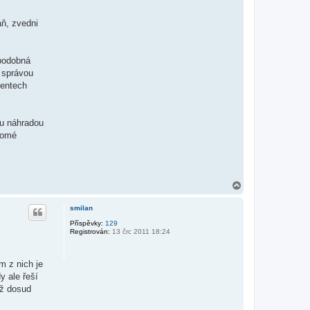
aň, zvedni
 podobná
a správou
mentech
ou náhradou
domé
N
a
h
smilan
o
r
Příspěvky:
129
Registrován:
13 črc 2011 18:24
u
m z nich je
y ale řeší
ož dosud