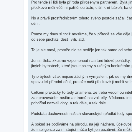
Pro tehdejší lidi byla příroda přirozeným partnerem. Byla 
předkové měli vůči ní patřičnou úctu, cítili k ní bázeň, ba
No a právě prostřednictvím tohoto svého postoje začali ča
dění.
Pouze my dnes si totiž myslíme, že v přírodě se vše děje
od sebe přichází déšť, vítr, atd.
To je ale omyl, protože nic se neděje jen tak samo od sebe.
Jen si třeba zkusme vzpomenout na staré lidové pohádky. 
jiných bytostech, které jsou spojeny s určitým konkrétním
Tyto bytosti však nejsou žádným výmyslem, jak se my dn
spravující přírodní dění, protože naši předkové ji mohli v
Celkem prakticky to tedy znamená, že třeba vědomou inteli
za spravováním rostlin a stromů nazvali elfy. Vědomou int
pohořími nazvali obry, a tak dále, a tak dále.
Podstata duchovnosti našich slovanských předků tedy spočí
A pokud se podíváme na přírodu, na její nádheru, účelovos
že inteligence za ní stojící může být jen pozitivní. Že můž