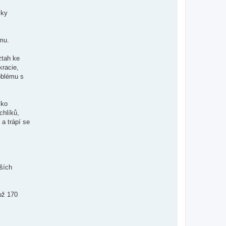
sky
mu.
ztah ke
kracie,
oblému s
sko
chlíků,
a trápí se
jších
už 170