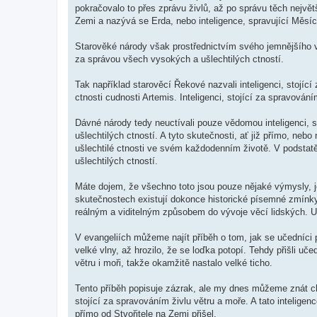
pokračovalo to přes zprávu živlů, až po správu těch největš
Zemi a nazývá se Erda, nebo inteligence, spravující Měsí
Starověké národy však prostřednictvím svého jemnějšího vid
za správou všech vysokých a ušlechtilých ctností.
Tak například starověcí Řekové nazvali inteligenci, stojící
ctnosti cudnosti Artemis. Inteligenci, stojící za spravování
Dávné národy tedy neuctívali pouze vědomou inteligenci, st
ušlechtilých ctností. A tyto skutečnosti, ať již přímo, n
ušlechtilé ctnosti ve svém každodenním životě. V podstatě 
ušlechtilých ctností.
Máte dojem, že všechno toto jsou pouze nějaké výmysly, jej
skutečnostech existují dokonce historické písemné zmínky
reálným a viditelným způsobem do vývoje věcí lidských. U
V evangeliích můžeme najít příběh o tom, jak se učedníci p
velké vlny, až hrozilo, že se loďka potopí. Tehdy přišli uč
větru i moři, takže okamžitě nastalo velké ticho.
Tento příběh popisuje zázrak, ale my dnes můžeme znát ch
stojící za spravováním živlu větru a moře. A tato intelige
přímo od Stvořitele na Zemi přišel.