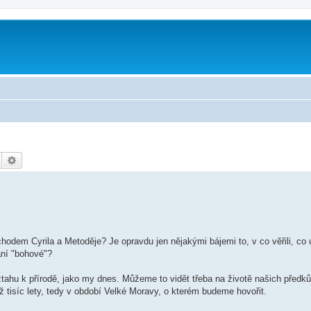
Hledat
Pokročilé hledání
odem Cyrila a Metoděje? Je opravdu jen nějakými bájemi to, v co věřili, co u
aní "bohové"?
vztahu k přírodě, jako my dnes. Můžeme to vidět třeba na životě našich předků
ež tisíc lety, tedy v období Velké Moravy, o kterém budeme hovořit.