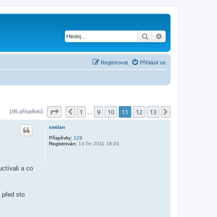
Hledat
Pokročilé hledání
Registrovat
Přihlásit se
Stránka
11
z
13
1
9
10
11
12
13
Předchozí
Další
195 příspěvků
…
smilan
Příspěvky:
129
Registrován:
13 črc 2011 18:24
ctívali a co
 před sto