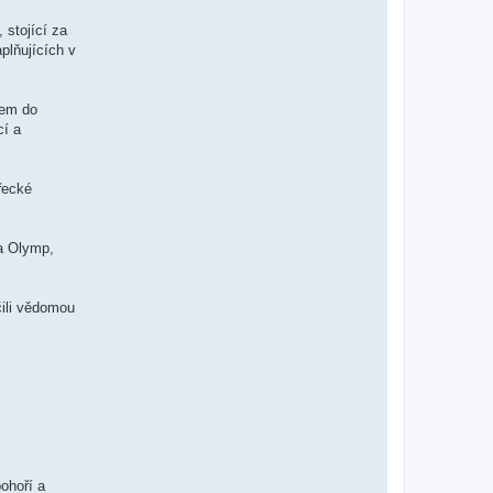
 stojící za
plňujících v
kem do
cí a
řecké
la Olymp,
čili vědomou
pohoří a