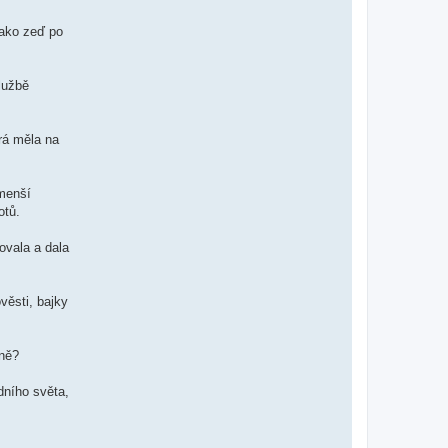
jako zeď po
lužbě
erá měla na
jmenší
otů.
rovala a dala
ověsti, bajky
dně?
dního světa,