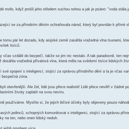
Rudé moře, když prošli jeho středem suchou nohou a jak je psáno: "voda stála 
ázející se za přírodním děním ochraňovala národ, který byl povolán k přímé s
 Je tomu pár let dozadu, kdy asijské země zasáhla vražedná vlna tsunami, kt
sítek tisíců.
ly včas vzdálit do bezpečí, takže se jim nic nestalo. A tak paradoxně, ten ne
 dosáhla vražedná přívalová vlna, která měla na svědomí tisíce lidských živ
í své spojení s inteligencí, stojící za správou přírodního dění a ta je včas va
zí bezpečná zóna.
yli otevřenější. Ale žel, lidé jsou přece realisté! Lidé přece nevěří v žádné p
lastními životy zaplatit na svou nevíru.
nně používáme. Myslíte si, že jejich léčivé účinky byly objeveny pouze náho
vých jedinců, schopných komunikovat s inteligenci, stojící za správou příro
inky na ten, nebo onen lidský neduh.
st ještě mnohem více.