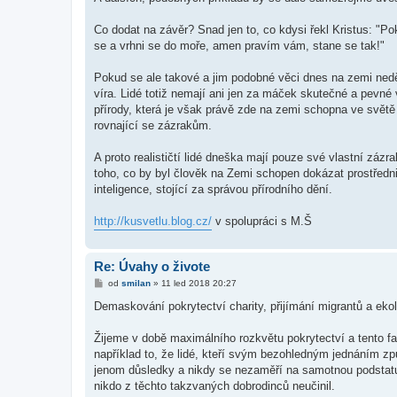
Co dodat na závěr? Snad jen to, co kdysi řekl Kristus: "Pok
se a vrhni se do moře, amen pravím vám, stane se tak!"
Pokud se ale takové a jim podobné věci dnes na zemi ned
víra. Lidé totiž nemají ani jen za máček skutečné a pevné v
přírody, která je však právě zde na zemi schopna ve svět
rovnající se zázrakům.
A proto realističtí lidé dneška mají pouze své vlastní zá
toho, co by byl člověk na Zemi schopen dokázat prostřed
inteligence, stojící za správou přírodního dění.
http://kusvetlu.blog.cz/
v spolupráci s M.Š
Re: Úvahy o živote
P
od
smilan
»
11 led 2018 20:27
ř
í
Demaskování pokrytectví charity, přijímání migrantů a eko
s
p
ě
Žijeme v době maximálního rozkvětu pokrytectví a tento fa
v
například to, že lidé, kteří svým bezohledným jednáním zp
e
k
jenom důsledky a nikdy se nezaměří na samotnou podstat
nikdo z těchto takzvaných dobrodinců neučinil.