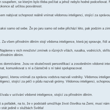
jim soupeřem, se kterým bylo třeba počítat a jehož nebylo hodné podceňovat. 
 dokonce až určitou posvátnost.
sem nabývat schopnost reálně vnímat vědomou inteligenci, stojící za správou
 jaksi samo od sebe. Že po jaru samo od sebe přichází léto, pak podzim a zi
 Za všem přírodním děním stojí vědoma inteligence, která jej spravuje, řídí a
Najdeme v nich množství zmínek o různých vílách, rusalka, vodnících, skřít
 přírodním děním.
es domníváme. Jsou ve skutečnosti personifikací a zosobněním vědomé inte
nímat, komunikovat s ní a částečně s ní také spolupracovat.
genci, kterou vnímali za správou vodstva nazvali vodníky. Vědomou inteligenc
eligenci, stojící za péčí o půdu nazvali gnómy. Vědomou inteligenci, schopno
vala v uctívání vědomé inteligence, stojící za přírodním děním.
t a pořádek, na to, že v podstatě umožňuje život člověka na Zemi, musí nám 
e stát jedině v službách Světla!