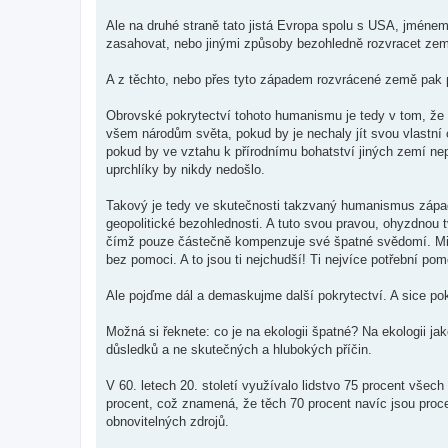
Ale na druhé straně tato jistá Evropa spolu s USA, jméne
zasahovat, nebo jinými způsoby bezohledně rozvracet země,
A z těchto, nebo přes tyto západem rozvrácené země pak p
Obrovské pokrytectví tohoto humanismu je tedy v tom, že
všem národům světa, pokud by je nechaly jít svou vlastní 
pokud by ve vztahu k přírodnímu bohatství jiných zemí n
uprchlíky by nikdy nedošlo.
Takový je tedy ve skutečnosti takzvaný humanismus západu
geopolitické bezohlednosti. A tuto svou pravou, ohyzdnou
čímž pouze částečně kompenzuje své špatné svědomí. Mili
bez pomoci. A to jsou ti nejchudší! Ti nejvíce potřební pom
Ale pojďme dál a demaskujme další pokrytectví. A sice pok
Možná si řeknete: co je na ekologii špatné? Na ekologii ja
důsledků a ne skutečných a hlubokých příčin.
V 60. letech 20. století využívalo lidstvo 75 procent všec
procent, což znamená, že těch 70 procent navíc jsou procen
obnovitelných zdrojů.