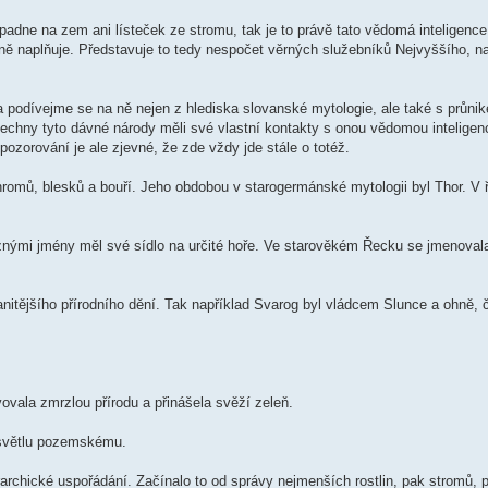
padne na zem ani lísteček ze stromu, tak je to právě tato vědomá inteligence,
álně naplňuje. Představuje to tedy nespočet věrných služebníků Nejvyššího, na
a podívejme se na ně nejen z hlediska slovanské mytologie, ale také s průni
echny tyto dávné národy měli své vlastní kontakty s onou vědomou inteligen
pozorování je ale zjevné, že zde vždy jde stále o totéž.
romů, blesků a bouří. Jeho obdobou v starogermánské mytologii byl Thor. V 
ůznými jmény měl své sídlo na určité hoře. Ve starověkém Řecku se jmenova
tějšího přírodního dění. Tak například Svarog byl vládcem Slunce a ohně, 
ovala zmrzlou přírodu a přinášela svěží zeleň.
 světlu pozemskému.
rarchické uspořádání. Začínalo to od správy nejmenších rostlin, pak stromů, 