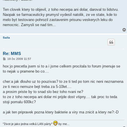
Ten clovek ktery to objevil, z toho necerpa ani dolar, daroval to lidstvu.
Naopak se farmaceuticky prumysl vydesil natolik, ze ve state, kde to
melo byt testovano pohrozil zastavenim prisunu veskerych leku do
nemocnic. Zamysli se nad tim...
Saila
Re: MMS
P
19 črc 2009 11:57
ř
í
hox:jo precetla jsem si to a i jsme celkem procitala to forum jmenuje se
s
to nejak u pramene bo co....
p
ě
v
cher:a jak dlouho uz to pouzivas? to ze ti ted po tom nic neni neznamena
e
k
ze ti neco nemuze bejt treba za 5-10let....
a prosim priste by to snad slo bez toho rvani ne?
to ze z toho necerpa ani dolar mi prijde dost vtipny.... tak proc to teda
stoji pomalu 600kc?
a jak ten pripravek pozna ktery bakterie a viry ma znicit a ktery ne?:-D
"život je jako jedna velká LAN párty"
by me...