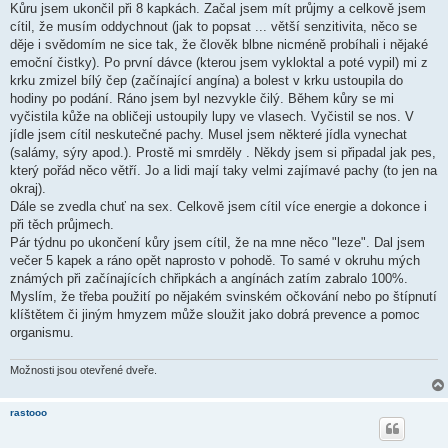
Kůru jsem ukončil při 8 kapkách. Začal jsem mít průjmy a celkově jsem
p
ě
cítil, že musím oddychnout (jak to popsat ... větší senzitivita, něco se
v
děje i svědomím ne sice tak, že člověk blbne nicméně probíhali i nějaké
e
k
emoční čistky). Po první dávce (kterou jsem vykloktal a poté vypil) mi z
krku zmizel bílý čep (začínající angína) a bolest v krku ustoupila do
hodiny po podání. Ráno jsem byl nezvykle čilý. Během kůry se mi
vyčistila kůže na obličeji ustoupily lupy ve vlasech. Vyčistil se nos. V
jídle jsem cítil neskutečné pachy. Musel jsem některé jídla vynechat
(salámy, sýry apod.). Prostě mi smrděly . Někdy jsem si připadal jak pes,
který pořád něco větří. Jo a lidi mají taky velmi zajímavé pachy (to jen na
okraj).
Dále se zvedla chuť na sex. Celkově jsem cítil více energie a dokonce i
při těch průjmech.
Pár týdnu po ukončení kůry jsem cítil, že na mne něco "leze". Dal jsem
večer 5 kapek a ráno opět naprosto v pohodě. To samé v okruhu mých
známých při začínajících chřipkách a angínách zatím zabralo 100%.
Myslím, že třeba použití po nějakém svinském očkování nebo po štípnutí
klíštětem či jiným hmyzem může sloužit jako dobrá prevence a pomoc
organismu.
Možnosti jsou otevřené dveře.
rastooo