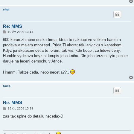
cher
Re: MMS
P
19 črc 2009 13:41
ř
í
600 korun zhrabne ceska firma, ktera to nakoupi ve velkem barelu a
s
prodava v malem mnozstvi. Prida Ti akorat tak lahvicku s kapatkem.
p
ě
Kdyz jsi skutecne cetla to forum, tak vis, kde koupit za lidove ceny.
v
Humble vydelava kdyz si koupis jeho knihu. Dle jeho tvrzeni tyto penize
e
k
daruje na leceni cernochu v Africe.
Hmmm. Takze cetla, nebo necetla??..
Saila
Re: MMS
P
19 črc 2009 15:28
ř
í
zas tak uplne do detailu necetla:-D
s
p
ě
v
e