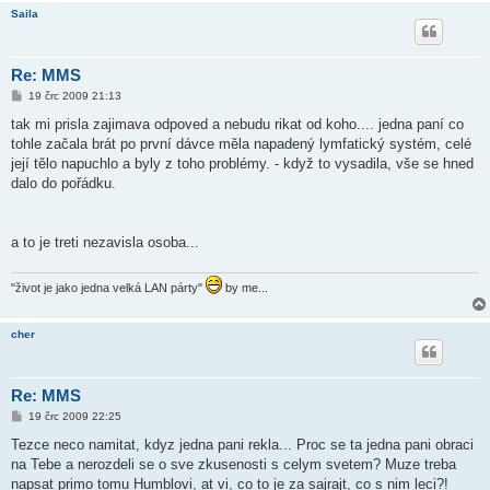
Saila
Re: MMS
P
19 črc 2009 21:13
ř
í
tak mi prisla zajimava odpoved a nebudu rikat od koho.... jedna paní co
s
tohle začala brát po první dávce měla napadený lymfatický systém, celé
p
ě
její tělo napuchlo a byly z toho problémy. - když to vysadila, vše se hned
v
dalo do pořádku.
e
k
a to je treti nezavisla osoba...
"život je jako jedna velká LAN párty"
by me...
cher
Re: MMS
P
19 črc 2009 22:25
ř
í
Tezce neco namitat, kdyz jedna pani rekla... Proc se ta jedna pani obraci
s
na Tebe a nerozdeli se o sve zkusenosti s celym svetem? Muze treba
p
ě
napsat primo tomu Humblovi, at vi, co to je za sajrajt, co s nim leci?!