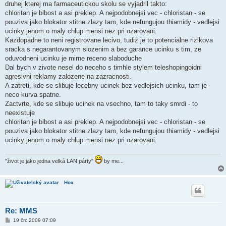
druhej kterej ma farmaceutickou skolu se vyjadril takto:
chloritan je blbost a asi preklep. A nejpodobnejsi vec - chloristan - se
pouziva jako blokator stitne zlazy tam, kde nefungujou thiamidy - vedlejsi
ucinky jenom o maly chlup mensi nez pri ozarovani.
Kazdopadne to neni registrovane lecivo, tudiz je to potencialne rizikova
sracka s negarantovanym slozenim a bez garance ucinku s tim, ze
oduvodneni ucinku je mirne receno slaboduche
Dal bych v zivote nesel do neceho s timhle stylem teleshopingoidni
agresivni reklamy zalozene na zazracnosti.
A zatreti, kde se slibuje lecebny ucinek bez vedlejsich ucinku, tam je
neco kurva spatne.
Zactvrte, kde se slibuje ucinek na vsechno, tam to taky smrdi - to
neexistuje
chloritan je blbost a asi preklep. A nejpodobnejsi vec - chloristan - se
pouziva jako blokator stitne zlazy tam, kde nefungujou thiamidy - vedlejsi
ucinky jenom o maly chlup mensi nez pri ozarovani.
"život je jako jedna velká LAN párty"
by me...
Hox
Re: MMS
P
19 črc 2009 07:09
ř