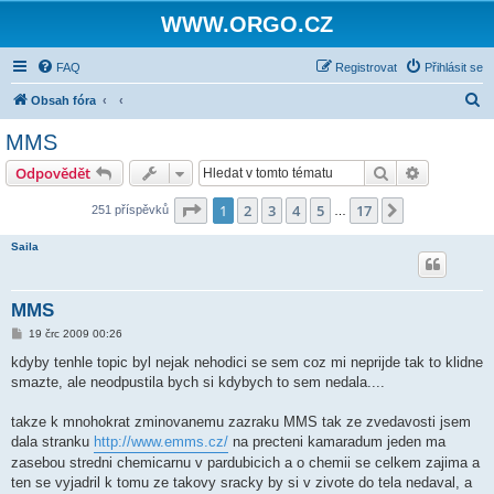
WWW.ORGO.CZ
FAQ
Registrovat
Přihlásit se
H
Obsah fóra
l
MMS
e
Hledat
Pokročilé 
Odpovědět
d
a
Stránka
1
z
17
1
2
3
4
5
17
Další
251 příspěvků
…
t
Saila
MMS
P
19 črc 2009 00:26
ř
í
kdyby tenhle topic byl nejak nehodici se sem coz mi neprijde tak to klidne
s
smazte, ale neodpustila bych si kdybych to sem nedala....
p
ě
v
takze k mnohokrat zminovanemu zazraku MMS tak ze zvedavosti jsem
e
k
dala stranku
http://www.emms.cz/
na precteni kamaradum jeden ma
zasebou stredni chemicarnu v pardubicich a o chemii se celkem zajima a
ten se vyjadril k tomu ze takovy sracky by si v zivote do tela nedaval, a