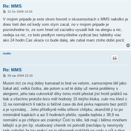
Re: MMS
P
22 črc 2009 14:20
ř
í
V mojom pripade je este skoro hovorit o skusenostiach s MMS nakolko je
s
dnes treti den od kedy som stym zacal, no v mojom pripade je
p
ě
pozoruhodne to, ze som hned od zaciatku vysadil liek na alergiu a nic,
v
nedeja sa nic, co bolo predtym nemyslitelne vydrzat bez tabletky viac
e
k
ako 24 hodin.Cas ukaze co bude dalej, ale zatial mam ztoho dobri pocit.
mufin
Re: MMS
P
09 srp 2009 22:20
ř
í
Musim rict ze muj dobry kamarad to bral ve vetsim, samozrejme blil jako
s
šakal atd, velká čistka, ale potom a od té doby už nemá problémy s
p
ě
alergiemi, jeho tata cukrovkář díky tomu mohl přestat jíst hrstě prášků na
v
tlak a všechno protože brzo měl hodnoty 15 letýho kluka, cukr mu klesl z
e
k
11 na normálních 6 takže si běžně zase dá dvě pivka naprosto bez potíží
a je vysmátej... Jeho přítelkyně měla střevní chřipku, okamžitě jí to po
minimálně kapkách a asi 5 hodinách přešlo, spadla teplota z 38,9 na
normální a po chřipce ani známky! Čistí to tělo, lidi mají i bělmo mnohem
bělejší a je jim líp; studovaný chemik mi potvrdil (nechápu ty nesmysly
tady nahoře) že tou reakcí se to přirozeně rozkládá na vodu a sůl a plyn