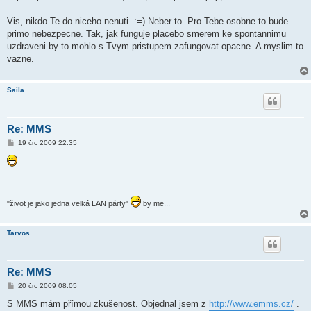
v
e
k
Vis, nikdo Te do niceho nenuti. :=) Neber to. Pro Tebe osobne to bude
primo nebezpecne. Tak, jak funguje placebo smerem ke spontannimu
uzdraveni by to mohlo s Tvym pristupem zafungovat opacne. A myslim to
vazne.
Saila
Re: MMS
P
19 črc 2009 22:35
ř
í
s
p
ě
v
e
"život je jako jedna velká LAN párty"
by me...
k
Tarvos
Re: MMS
P
20 črc 2009 08:05
ř
í
S MMS mám přímou zkušenost. Objednal jsem z
http://www.emms.cz/
.
s