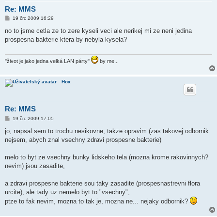
Re: MMS
P
19 črc 2009 16:29
ř
í
no to jsme cetla ze to zere kyseli veci ale nerikej mi ze neni jedina
s
prospesna bakterie ktera by nebyla kysela?
p
ě
v
e
"život je jako jedna velká LAN párty"
by me...
k
Hox
Re: MMS
P
19 črc 2009 17:05
ř
í
jo, napsal sem to trochu nesikovne, takze opravim (zas takovej odbornik
s
nejsem, abych znal vsechny zdravi prospesne bakterie)
p
ě
v
melo to byt ze vsechny bunky lidskeho tela (mozna krome rakovinnych?
e
k
nevim) jsou zasadite,
a zdravi prospesne bakterie sou taky zasadite (prospesnastrevni flora
urcite), ale tady uz nemelo byt to "vsechny",
ptze to fak nevim, mozna to tak je, mozna ne... nejaky odbornik?