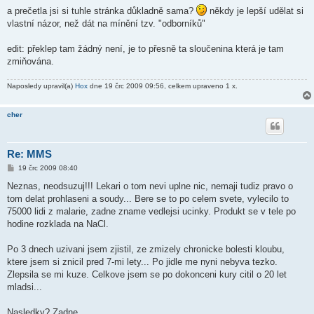
í
a prečetla jsi si tuhle stránka důkladně sama?
někdy je lepší udělat si
s
vlastní názor, než dát na mínění tzv. "odborníků"
p
ě
v
edit: překlep tam žádný není, je to přesně ta sloučenina která je tam
e
k
zmiňována.
Naposledy upravil(a)
Hox
dne 19 črc 2009 09:56, celkem upraveno 1 x.
cher
Re: MMS
P
19 črc 2009 08:40
ř
í
Neznas, neodsuzuj!!! Lekari o tom nevi uplne nic, nemaji tudiz pravo o
s
tom delat prohlaseni a soudy... Bere se to po celem svete, vylecilo to
p
ě
75000 lidi z malarie, zadne zname vedlejsi ucinky. Produkt se v tele po
v
hodine rozklada na NaCl.
e
k
Po 3 dnech uzivani jsem zjistil, ze zmizely chronicke bolesti kloubu,
ktere jsem si znicil pred 7-mi lety... Po jidle me nyni nebyva tezko.
Zlepsila se mi kuze. Celkove jsem se po dokonceni kury citil o 20 let
mladsi...
Nasledky? Zadne.