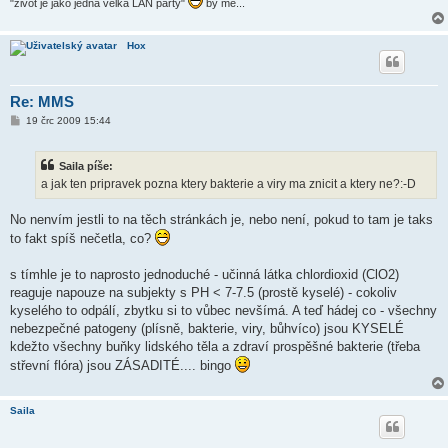
"život je jako jedna velká LAN párty"
by me...
k
Hox
Re: MMS
P
19 črc 2009 15:44
ř
í
s
Saila píše:
p
ě
a jak ten pripravek pozna ktery bakterie a viry ma znicit a ktery ne?:-D
v
e
k
No nenvím jestli to na těch stránkách je, nebo není, pokud to tam je taks
to fakt spíš nečetla, co?
s tímhle je to naprosto jednoduché - učinná látka chlordioxid (ClO2)
reaguje napouze na subjekty s PH < 7-7.5 (prostě kyselé) - cokoliv
kyselého to odpálí, zbytku si to vůbec nevšímá. A teď hádej co - všechny
nebezpečné patogeny (plísně, bakterie, viry, bůhvíco) jsou KYSELÉ
kdežto všechny buňky lidského těla a zdraví prospěšné bakterie (třeba
střevní flóra) jsou ZÁSADITÉ.... bingo
Saila