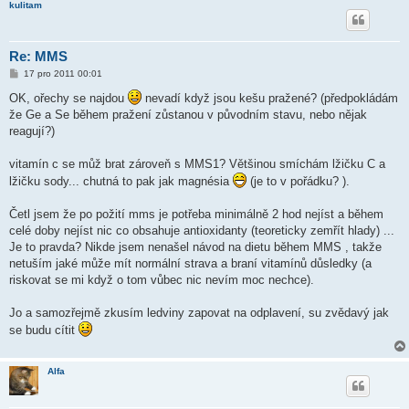
kulitam
Re: MMS
P
17 pro 2011 00:01
ř
í
OK, ořechy se najdou
nevadí když jsou kešu pražené? (předpokládám
s
že Ge a Se během pražení zůstanou v původním stavu, nebo nějak
p
ě
reagují?)
v
e
k
vitamín c se můž brat zároveň s MMS1? Většinou smíchám lžičku C a
lžičku sody... chutná to pak jak magnésia
(je to v pořádku? ).
Četl jsem že po požití mms je potřeba minimálně 2 hod nejíst a během
celé doby nejíst nic co obsahuje antioxidanty (teoreticky zemřít hlady) ...
Je to pravda? Nikde jsem nenašel návod na dietu během MMS , takže
netuším jaké může mít normální strava a braní vitamínů důsledky (a
riskovat se mi když o tom vůbec nic nevím moc nechce).
Jo a samozřejmě zkusím ledviny zapovat na odplavení, su zvědavý jak
se budu cítit
Alfa