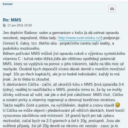
kocour
Re: MMS
P
17 pro 2011 10:52
ř
í
Jen doplním Batlese: selen a germanium v kešu (a dá sehnat opravdu
s
nesolené, nepražené, třeba tady:
http://www.svet-orisku.cz/
) podporuje
p
ě
činnost 6. čakry, tzn. třetího oka - projekčního centra naší reality, a
v
podvěsku mozkového.
e
k
Během požívání MMS můžeš jíst opravdu cokoli s výjimkou syntetického
vitaminu C - tučná nebo těžká jídla ale většinou spotřebují potenciál
MMS, který se vyplýtvá na pomoc s jeho trávením, takže na tělo moc už
nezbyde. Osobně bych doporučil vícero dávek denně v menším množství
(např. 10x po třech kapkách), ale je to hodně individuální, každý to má
jinak. Je to třeba to zkoušet.
S dávkováním Céčka - začni, až ukončíš kůru s MMS (trvá zpravidla 3-4
týdny), nedělej to nastřídačku s MMS, protože mimo to, že by se mohly
účinky snižovat až rušit, tak jde o dvě jiné záležitosti: MMS čistí, Céčko
a ostatní prvky a vitamíny regenerují a obnovují buněčnou strukturu.
Takže nejdřív čistit a potom, na vyčištěném, doplnit a znovu stavět
U Céčka se může objevit i předávkování při větších dávkách, které končí
vynucenou návštěvou oné místnosti: 14 gramů bych jen tak zplacu
nezkoušel, začal bych na 2-3 gramech a šel k 10g, postupně. Jsou ale
ověřené případy, žei při 20g denně se nikomu nic nestalo - zase: je to