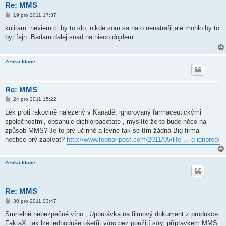
Re: MMS
P
19 pro 2011 17:37
ř
í
kulitam: neviem ci by to slo, nikde som sa nato nenatrafil,ale mohlo by to
s
byt fajn. Badam dalej snad na nieco dojdem.
p
ě
v
e
Zenko.Idane
k
Re: MMS
P
24 pro 2011 15:22
ř
í
Lék proti rakovině nalezený v Kanadě, ignorovaný farmaceutickými
s
společnostmi, obsahuje dichloroacetate , myslíte že to bude něco na
p
ě
způsob MMS? Je to prý učinné a levné tak se tím žádná Big firma
v
nechce prý zabívat?
http://www.toonaripost.com/2011/05/life ... g-ignored/
e
k
Zenko.Idane
Re: MMS
P
30 pro 2011 03:47
ř
í
Smrtelně nebezpečné víno , Upoutávka na filmový dokument z produkce
s
FaktaX. jak lze jednoduše ošetřit víno bez použití síry, přípravkem MMS.
p