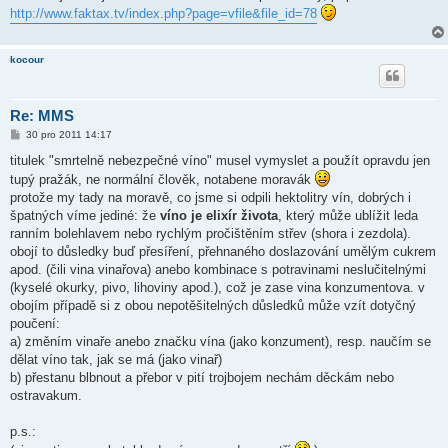
ě
http://www.faktax.tv/index.php?page=vfile&file_id=78
v
e
k
kocour
Re: MMS
P
30 pro 2011 14:17
ř
í
titulek "smrtelně nebezpečné víno" musel vymyslet a použít opravdu jen
s
tupý pražák, ne normální člověk, notabene moravák
p
ě
protože my tady na moravě, co jsme si odpili hektolitry vín, dobrých i
v
špatných víme jediné: že
víno je elixír života
, který může ublížit leda
e
k
ranním bolehlavem nebo rychlým pročištěním střev (shora i zezdola).
obojí to důsledky buď přesíření, přehnaného doslazování umělým cukrem
apod. (čili vina vinařova) anebo kombinace s potravinami neslučitelnými
(kyselé okurky, pivo, lihoviny apod.), což je zase vina konzumentova. v
obojím případě si z obou nepotěšitelných důsledků může vzít dotyčný
poučení:
a) změním vinaře anebo značku vína (jako konzument), resp. naučím se
dělat víno tak, jak se má (jako vinař)
b) přestanu blbnout a přebor v pití trojbojem nechám děckám nebo
ostravakum.
p.s.: