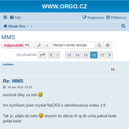
WWW.ORGO.CZ
FAQ
Registrovat
Přihlásit se
H
Obsah fóra
l
MMS
e
Hledat
Pokročilé 
Odpovědět
d
a
Stránka
16
z
17
1
13
14
15
16
17
Předchozí
Další
251 příspěvků
…
t
kulitam
Re: MMS
P
16 pro 2011 23:35
ř
í
mockrát díky za info
s
p
ě
tím kyslíkem jsem myslel NaClO2 s (destilovanou) vodou 1:8
v
e
k
Tak jo, půjdu do toho
zkusím ho občas lít aj do ucha pokud bude
pořád bolet