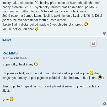
kapky, tak o nic nejde. Půl hodiny před, nebo po hlavních jídlech, není
žádný problém. Vit. C i syntetický, můžeš brát za dvě hod. po MMS,
např. na noc. Dělám to tak. V těle už žádný kysl. chloř. není.
Ještě pozor na černou kávu. Nepij ji, také likviduje kysl. chlořičitý. Dělal
jsem si ze zvědavosti pár testů s InstaTestem.
Takže žádná dieta, pokud nejde o život ohrožující chorobu
Měj se hezky, jdu spát
kulitam
Re: MMS
P
17 pro 2011 00:25
ř
í
Super díky, hezké sny
s
p
ě
Už jsem se lekl, že si nebudu moct dopřát žádné pořádné jídlo
(heh,
v
dvojsmysl: každý si pod pojmem pořádné jídlo představí něco jiného
)
e
k
Tím co jsi teď napsal jsi možná mě případně někomu jinému zachránil
život.
Díky