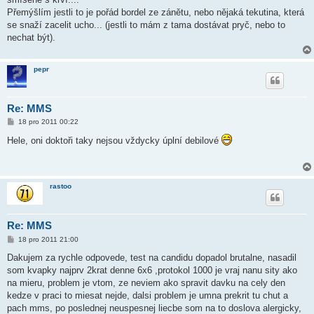
Přemýšlím jestli to je pořád bordel ze zánětu, nebo nějaká tekutina, která
se snaží zacelit ucho... (jestli to mám z tama dostávat pryč, nebo to
nechat být).
pepr
Re: MMS
P
18 pro 2011 00:22
ř
í
Hele, oni doktoři taky nejsou vždycky úplní debilové
s
p
ě
v
e
rastoo
k
Re: MMS
P
18 pro 2011 21:00
ř
í
Dakujem za rychle odpovede, test na candidu dopadol brutalne, nasadil
s
som kvapky najprv 2krat denne 6x6 ,protokol 1000 je vraj nanu sity ako
p
ě
na mieru, problem je vtom, ze neviem ako spravit davku na cely den
v
kedze v praci to miesat nejde, dalsi problem je umna prekrit tu chut a
e
k
pach mms, po poslednej neuspesnej liecbe som na to doslova alergicky,