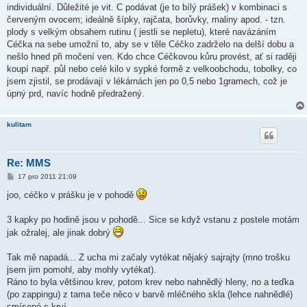
individuální. Důležité je vit. C podávat (je to bílý prášek) v kombinaci s
červeným ovocem; ideálně šípky, rajčata, borůvky, maliny apod. - tzn.
plody s velkým obsahem rutinu ( jestli se nepletu), které navázáním
Céčka na sebe umožní to, aby se v těle Céčko zadrželo na delší dobu a
nešlo hned při močení ven. Kdo chce Céčkovou kůru provést, ať si raději
koupí např. půl nebo celé kilo v sypké formě z velkoobchodu, tobolky, co
jsem zjistil, se prodávají v lékárnách jen po 0,5 nebo 1gramech, což je
úpný prd, navíc hodně předražený.
kulitam
Re: MMS
P
17 pro 2011 21:09
ř
í
joo, céčko v prášku je v pohodě
s
p
ě
3 kapky po hodině jsou v pohodě... Sice se když vstanu z postele motám
v
jak ožralej, ale jinak dobrý
e
k
Tak mě napadá... Z ucha mi začaly vytékat nějaký sajrajty (mno trošku
jsem jim pomohl, aby mohly vytékat).
Ráno to byla většinou krev, potom krev nebo nahnědlý hleny, no a teďka
(po zappingu) z tama teče něco v barvě mléčného skla (lehce nahnědlé)
smísené s krví....