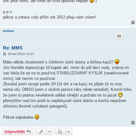
(nic proti mms, ale tohle do vína opravdu nepatří
)
p.p.s.:
pěkný a zdravý celý příští rok 2012 přeju nám všem!
kulitam
Re: MMS
P
10 led 2012 13:27
ř
í
Máte někdo zkušenosti s čištěním ústní dutiny a léčbou kazů?
s
Jim Humble doporučuje 10 kapek akt. mms do půl deci vody, známá mi
p
ě
zas řekla že se na to používá STABILIZOVANÝ KYSLÍK (neaktivované
v
mms), tak nevím co používat.
e
k
Zkoušel jsem recept podle JH (14 dní a na kazy mi přijde že to moc
nemá vliv, DMSO jsem z slušné peníze taky nikde nenašel). Kromě toho,
že jsem to jednou nevědomě udělal silnější a požralo mi to jazyk
přemýšlím nad tím jestli to nepřekyselí ústní dutinu a trochu nepožere
sklovinu (kromě vyhubení patogenů).
Pěkné odpoledne
Odpovědět