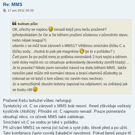
Re: MMS
P
17 pro 2011 00:20
ř
í
s
kulitam píše:
p
ě
OK, ořechy se najdou
nevadí když jsou kešu pražené?
v
(předpokládám že Ge a Se během pražení zůstanou v původním stavu,
e
k
nebo nějak reagují?)
vitamín c se můž brat zároveň s MMS1? Většinou smíchám lžičku C a
lžičku sody... chutná to pak jak magnésia
(je to v pořádku? ).
Četl jsem že po požití mms je potřeba minimálně 2 hod nejíst a během
celé doby nejíst nic co obsahuje antioxidanty (teoreticky zemřít hlady) ...
Je to pravda? Nikde jsem nenašel návod na dietu během MMS , takže
netuším jaké může mít normální strava a braní vitamínů důsledky (a
riskovat se mi když o tom vůbec nic nevím moc nechce).
Jo a samozřejmě zkusím ledviny zapovat na odplavení, su zvědavý jak
se budu cítit
Pražené Kešu bohužel vůbec nefungují.
Syntetický vit. C se zároveň s MMS brát nesmí. Ihned zlikviduje veškerý
kysličník chlořičitý. Přírodní vit. C naprosto nevadí. Pouze pomeranče
obsahují něco, co účinek MMS také zablokuje.
Smíchání vit.C se sodou je také v pořádku.
Při užívání MMS1 se nemá jíst tučné a syté jídlo, těsně před a po užití.
Tato kombinace často vyvolá žaludeční nevolnost. Pokud bereš pouze tři