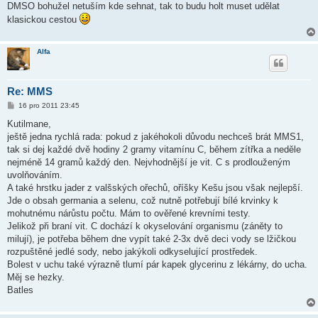
DMSO bohužel netuším kde sehnat, tak to budu holt muset udělat
klasickou cestou
Alfa
Re: MMS
P
16 pro 2011 23:45
ř
í
Kutilmane,
s
ještě jedna rychlá rada: pokud z jakéhokoli důvodu nechceš brát MMS1,
p
ě
tak si dej každé dvě hodiny 2 gramy vitamínu C, během zítřka a neděle
v
nejméně 14 gramů každý den. Nejvhodnější je vit. C s prodlouženým
e
k
uvolňováním.
A také hrstku jader z valšských ořechů, oříšky Kešu jsou však nejlepší.
Jde o obsah germania a selenu, což nutně potřebují bílé krvinky k
mohutnému nárůstu počtu. Mám to ověřené krevními testy.
Jelikož při braní vit. C dochází k okyselování organismu (záněty to
milují), je potřeba během dne vypít také 2-3x dvě deci vody se lžičkou
rozpuštěné jedlé sody, nebo jakýkoli odkyselující prostředek.
Bolest v uchu také výrazně tlumí pár kapek glycerinu z lékárny, do ucha.
Měj se hezky.
Batles