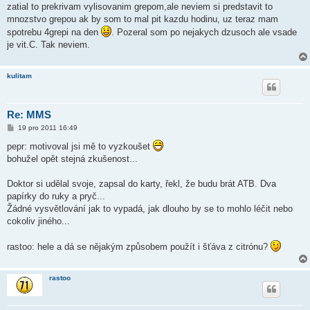
zatial to prekrivam vylisovanim grepom,ale neviem si predstavit to
mnozstvo grepou ak by som to mal pit kazdu hodinu, uz teraz mam
spotrebu 4grepi na den
. Pozeral som po nejakych dzusoch ale vsade
je vit.C. Tak neviem.
kulitam
Re: MMS
P
19 pro 2011 16:49
ř
í
pepr: motivoval jsi mě to vyzkoušet
s
bohužel opět stejná zkušenost...
p
ě
v
Doktor si udělal svoje, zapsal do karty, řekl, že budu brát ATB. Dva
e
k
papírky do ruky a pryč...
Žádné vysvětlování jak to vypadá, jak dlouho by se to mohlo léčit nebo
cokoliv jiného...
rastoo: hele a dá se nějakým způsobem použít i šťáva z citrónu?
rastoo