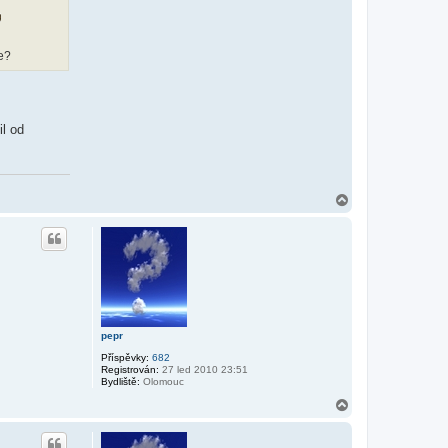
ne?
il od
N
a
h
o
r
u
pepr
Příspěvky:
682
Registrován:
27 led 2010 23:51
Bydliště:
Olomouc
N
a
h
o