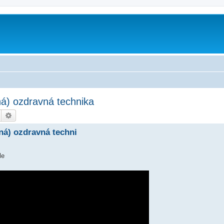
ná) ozdravná technika
Hledat
Pokročilé hledání
ná) ozdravná techni
le