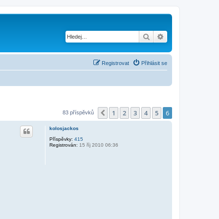
Hledat
Pokročilé hledání
Registrovat
Přihlásit se
1
2
3
4
5
6
Předchozí
83 příspěvků
kolosjackos
Příspěvky:
415
Registrován:
15 říj 2010 06:36