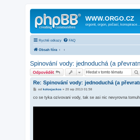
WWW.ORGO.CZ
orgonit, orgon, počasí, konspirace...
Rychlé odkazy
FAQ
Obsah fóra
Spinování vody: jednoduchá (a převrat
Odpovědět
Re: Spinování vody: jednoduchá (a převrat
P
od
kolosjackos
»
20 srp 2013 01:58
ř
í
co se tyka ozivovani vody, tak se asi nic nevyrovna tomuh
s
p
ě
v
e
k