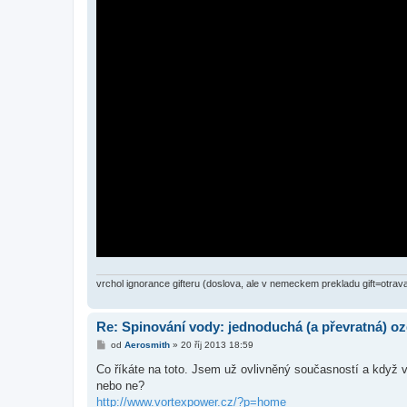
vrchol ignorance gifteru (doslova, ale v nemeckem prekladu gift=otrava
Re: Spinování vody: jednoduchá (a převratná) oz
P
od
Aerosmith
»
20 říj 2013 18:59
ř
í
Co říkáte na toto. Jsem už ovlivněný současností a když 
s
nebo ne?
p
ě
http://www.vortexpower.cz/?p=home