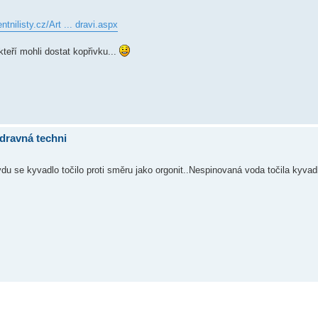
ntnilisty.cz/Art ... dravi.aspx
teří mohli dostat kopřivku...
dravná techni
u se kyvadlo točilo proti směru jako orgonit..Nespinovaná voda točila kyva