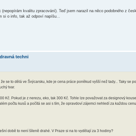
bek (nepopírám kvalitu zpracování). Teď jsem narazil na něco podobného z čes
m si o info, tak až odpoví napíšu...
dravná techni
e se to dělá ve Švýcarsku, kde je cena práce poněkud vyšší než tady... Taky se po
uchý tvar.
 100 Kč. Pokud je z nerezu, eko, tak 300 Kč. Tohle lze považovat za designový kou
 malém počtu kusů a počítá se asi s tím, že opravdoví zájemci nehledí za každou ce
nešní době to není šíleně drahé. V Praze si na to vydělají za 3 hodiny?