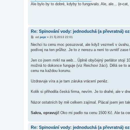
v
Ale bylo by to dobré, kdyby to fungovalo. Ale, ale... (e-cat
e
k
Re: Spinování vody: jednoduchá (a převratná) oz
P
od
pepr
»
21 říj 2013 22:01
ř
í
Nechci tu cenu moc posuzovat, ale když vezmeš v úvahu, 
s
podívej na ten průřez. Je to z nerezu a není to uvnitř zase
p
ě
v
Jen co jsem mrkl na web... Úplně obyčejný perlátor stojí 
e
k
možná to dokonce funguje (viz Reichovi žáci). Dělá se to 
cenu na každou korunu.
Uzdravuje víra a je tam záruka vrácení peněz.
Kolik si přihodila česká firma, nevím. Je to drahé, ale v d
Názor ostatních by mě celkem zajímal. Plácal jsem jen tak
Sakra, opravuji!
Oko mi padlo na cenu 1500 Kč. Ale ta cena
Re: Spinování vody: jednoduchá (a převratná) oz