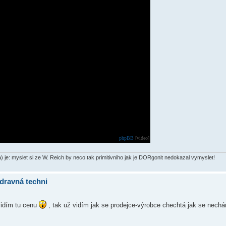
phpBB
[video]
) je: myslet si ze W. Reich by neco tak primitivniho jak je DORgonit nedokazal vymyslet!
dravná techni
vidím tu cenu
, tak už vidím jak se prodejce-výrobce chechtá jak se nechá