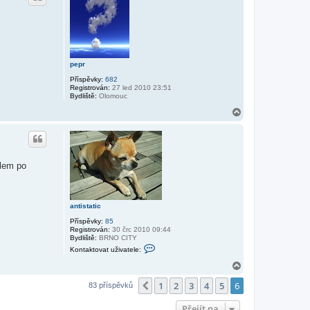
r
u
pepr
Příspěvky:
682
Registrován:
27 led 2010 23:51
Bydliště:
Olomouc
N
a
h
o
r
u
dlem po
antistatic
Příspěvky:
85
Registrován:
30 črc 2010 09:44
Bydliště:
BRNO CITY
K
Kontaktovat uživatele:
o
n
N
t
a
a
1
2
3
4
5
6
h
Předchozí
83 příspěvků
k
o
t
r
o
Přejít na