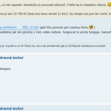
k, co mě napadlo. Nedokážu to posoudit odborně. Chtělo by to nějakého citlivce.
a je tam 10 790 Kč (tedy bez dvou stovek 11 tisíc). Se chlapci asi pos*ali v kině, 
p.de/Martin- ... 308_x2.htm
(pet litru provize pro ceskou firmu
)
odobne jak ten pristroj v tom videu nahore. fungovat to urcite funguje, narozd
) je: myslet si ze W. Reich by neco tak primitivniho jak je DORgonit nedokazal vymyslet!
dravná techni
bergera.
dravná techni