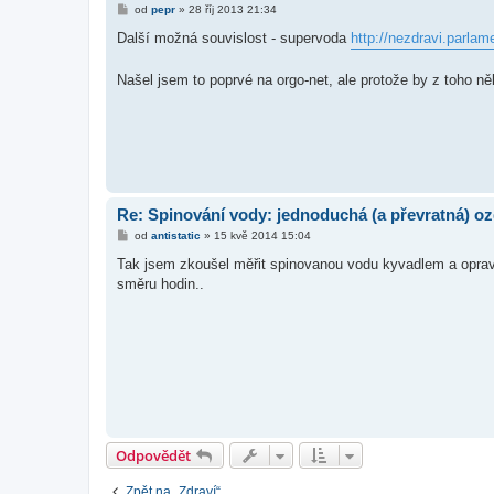
P
od
pepr
»
28 říj 2013 21:34
ř
í
Další možná souvislost - supervoda
http://nezdravi.parlame
s
p
ě
Našel jsem to poprvé na orgo-net, ale protože by z toho něk
v
e
k
Re: Spinování vody: jednoduchá (a převratná) oz
P
od
antistatic
»
15 kvě 2014 15:04
ř
í
Tak jsem zkoušel měřit spinovanou vodu kyvadlem a opravd
s
směru hodin..
p
ě
v
e
k
Odpovědět
Zpět na „Zdraví“