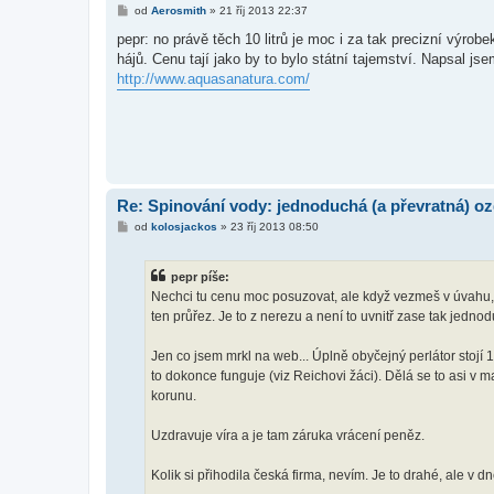
P
od
Aerosmith
»
21 říj 2013 22:37
ř
í
pepr: no právě těch 10 litrů je moc i za tak precizní výro
s
hájů. Cenu tají jako by to bylo státní tajemství. Napsal jse
p
ě
http://www.aquasanatura.com/
v
e
k
Re: Spinování vody: jednoduchá (a převratná) oz
P
od
kolosjackos
»
23 říj 2013 08:50
ř
í
s
pepr píše:
p
ě
Nechci tu cenu moc posuzovat, ale když vezmeš v úvahu, ž
v
ten průřez. Je to z nerezu a není to uvnitř zase tak jednod
e
k
Jen co jsem mrkl na web... Úplně obyčejný perlátor stojí
to dokonce funguje (viz Reichovi žáci). Dělá se to asi v
korunu.
Uzdravuje víra a je tam záruka vrácení peněz.
Kolik si přihodila česká firma, nevím. Je to drahé, ale v d