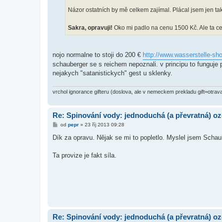
Názor ostatních by mě celkem zajímal. Plácal jsem jen ta
Sakra, opravuji!
Oko mi padlo na cenu 1500 Kč. Ale ta cen
nojo normalne to stoji do 200 €
http://www.wasserstelle-sho
schauberger se s reichem nepoznali. v principu to funguje p
nejakych "satanistickych" gest u sklenky.
vrchol ignorance gifteru (doslova, ale v nemeckem prekladu gift=otrava
Re: Spinování vody: jednoduchá (a převratná) oz
P
od
pepr
»
23 říj 2013 09:28
ř
í
Dík za opravu. Nějak se mi to popletlo. Myslel jsem Schau
s
p
ě
Ta provize je fakt síla.
v
e
k
Re: Spinování vody: jednoduchá (a převratná) oz