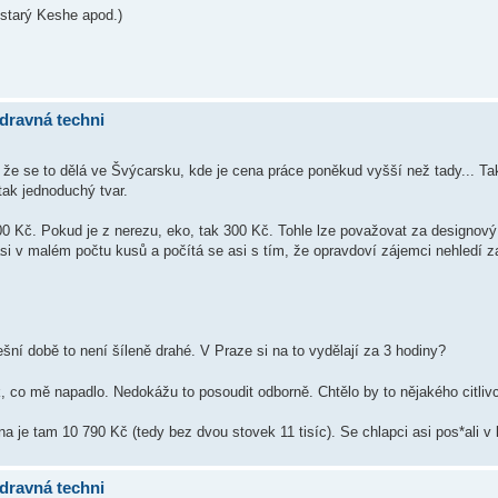
, starý Keshe apod.)
dravná techni
že se to dělá ve Švýcarsku, kde je cena práce poněkud vyšší než tady... Ta
 tak jednoduchý tvar.
100 Kč. Pokud je z nerezu, eko, tak 300 Kč. Tohle lze považovat za designov
asi v malém počtu kusů a počítá se asi s tím, že opravdoví zájemci nehledí 
nešní době to není šíleně drahé. V Praze si na to vydělají za 3 hodiny?
, co mě napadlo. Nedokážu to posoudit odborně. Chtělo by to nějakého citliv
 je tam 10 790 Kč (tedy bez dvou stovek 11 tisíc). Se chlapci asi pos*ali v 
dravná techni