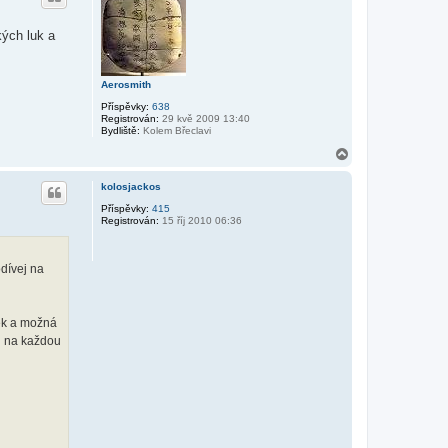
r
u
kých luk a
Aerosmith
Příspěvky:
638
Registrován:
29 kvě 2009 13:40
Bydliště:
Kolem Břeclavi
N
a
h
kolosjackos
o
r
Příspěvky:
415
Registrován:
15 říj 2010 06:36
u
dívej na
sek a možná
nu na každou