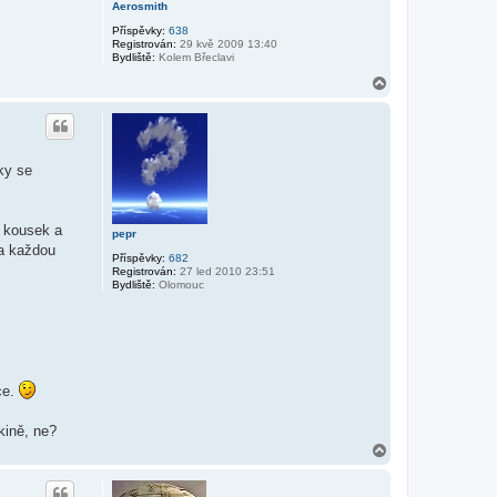
Aerosmith
Příspěvky:
638
Registrován:
29 kvě 2009 13:40
Bydliště:
Kolem Břeclavi
N
a
h
o
r
u
ky se
ý kousek a
pepr
za každou
Příspěvky:
682
Registrován:
27 led 2010 23:51
Bydliště:
Olomouc
ce.
kině, ne?
N
a
h
o