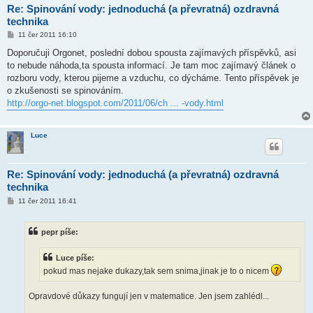
Re: Spinování vody: jednoduchá (a převratná) ozdravná
technika
P
11 čer 2011 16:10
ř
í
Doporučuji Orgonet, poslední dobou spousta zajímavých příspěvků, asi
s
to nebude náhoda,ta spousta informací. Je tam moc zajímavý článek o
p
ě
rozboru vody, kterou pijeme a vzduchu, co dýcháme. Tento příspěvek je
v
o zkušenosti se spinováním.
e
k
http://orgo-net.blogspot.com/2011/06/ch ... -vody.html
Luce
Re: Spinování vody: jednoduchá (a převratná) ozdravná
technika
P
11 čer 2011 16:41
ř
í
s
pepr píše:
p
ě
v
Luce píše:
e
k
pokud mas nejake dukazy,tak sem snima,jinak je to o nicem
Opravdové důkazy fungují jen v matematice. Jen jsem zahlédl...