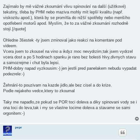
ř
í
Zajímalo by mě vážné zkoumání vlivu spinování na další (užitkové)
s
tekutiny, třeba by PHM nebo maziva mohly mít lepší kvalitu (např.
p
ě
viskozitu apod.), která by se promítla do nižší spotřeby nebo menšího
v
opotřebení motorů apod. Myslím, že to za vážné zkoumání rozhodně
e
k
stojí.[/quote]
Ohledne 3šestek -ty jsem zminoval jako reakci na komentare pod
videem.
Vcera jsem to zkousel na vino a ikdyz moc nevydrzim,tak jsem vydrzel
vcera dost a po 5 hodinach spanku je rano bez bolesti hlvy,divnych stavu
a samozrejme i chut byla lepsi.
PHM-dobry napad vyzkousim:-) jen jestli pred panelakem nebudu vypadat
podezrele:-)
Žehnání-to pouzivam na kazde jidlo,ale bez cisel a do krize.
Podle nejakeho vedce,ktery to zkoumal
Taky me napadlo,ze pokud se POR toci doleva a diky spinovani vody se i
ona toci do leva,tak i my se vlastne tocime doleva a stavame se sami
orgonitem:-)
pepr