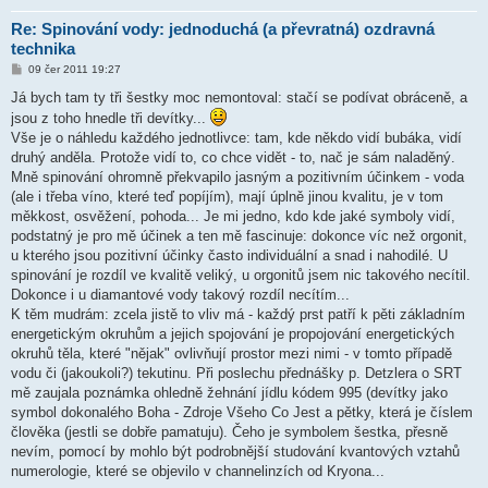
Re: Spinování vody: jednoduchá (a převratná) ozdravná
technika
P
09 čer 2011 19:27
ř
í
Já bych tam ty tři šestky moc nemontoval: stačí se podívat obráceně, a
s
jsou z toho hnedle tři devítky...
p
ě
Vše je o náhledu každého jednotlivce: tam, kde někdo vidí bubáka, vidí
v
druhý anděla. Protože vidí to, co chce vidět - to, nač je sám naladěný.
e
k
Mně spinování ohromně překvapilo jasným a pozitivním účinkem - voda
(ale i třeba víno, které teď popíjím), mají úplně jinou kvalitu, je v tom
měkkost, osvěžení, pohoda... Je mi jedno, kdo kde jaké symboly vidí,
podstatný je pro mě účinek a ten mě fascinuje: dokonce víc než orgonit,
u kterého jsou pozitivní účinky často individuální a snad i nahodilé. U
spinování je rozdíl ve kvalitě veliký, u orgonitů jsem nic takového necítil.
Dokonce i u diamantové vody takový rozdíl necítím...
K těm mudrám: zcela jistě to vliv má - každý prst patří k pěti základním
energetickým okruhům a jejich spojování je propojování energetických
okruhů těla, které "nějak" ovlivňují prostor mezi nimi - v tomto případě
vodu či (jakoukoli?) tekutinu. Při poslechu přednášky p. Detzlera o SRT
mě zaujala poznámka ohledně žehnání jídlu kódem 995 (devítky jako
symbol dokonalého Boha - Zdroje Všeho Co Jest a pětky, která je číslem
člověka (jestli se dobře pamatuju). Čeho je symbolem šestka, přesně
nevím, pomocí by mohlo být podrobnější studování kvantových vztahů
numerologie, které se objevilo v channelinzích od Kryona...