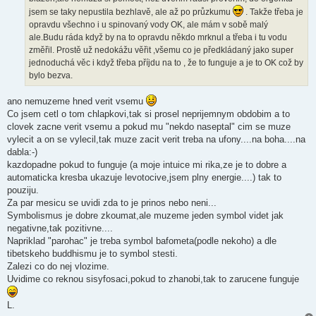
jsem se taky nepustila bezhlavě, ale až po průzkumu
. Takže třeba je
opravdu všechno i u spinovaný vody OK, ale mám v sobě malý
ale.Budu ráda když by na to opravdu někdo mrknul a třeba i tu vodu
změřil. Prostě už nedokážu věřit ,všemu co je předkládaný jako super
jednoduchá věc i když třeba příjdu na to , že to funguje a je to OK což by
bylo bezva.
ano nemuzeme hned verit vsemu
Co jsem cetl o tom chlapkovi,tak si prosel neprijemnym obdobim a to
clovek zacne verit vsemu a pokud mu "nekdo naseptal" cim se muze
vylecit a on se vylecil,tak muze zacit verit treba na ufony....na boha....na
dabla:-)
kazdopadne pokud to funguje (a moje intuice mi rika,ze je to dobre a
automaticka kresba ukazuje levotocive,jsem plny energie....) tak to
pouziju.
Za par mesicu se uvidi zda to je prinos nebo neni...
Symbolismus je dobre zkoumat,ale muzeme jeden symbol videt jak
negativne,tak pozitivne....
Napriklad "parohac" je treba symbol bafometa(podle nekoho) a dle
tibetskeho buddhismu je to symbol stesti.
Zalezi co do nej vlozime.
Uvidime co reknou sisyfosaci,pokud to zhanobi,tak to zarucene funguje
L.