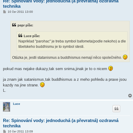
Re: Spinování vody: jednoduchá (a převratná) ozdravná
technika
P
10 čer 2011 13:00
ř
í
s
pepr píše:
p
ě
v
Luce píše:
e
k
Napriklad "parohac" je treba symbol bafometa(podle nekoho) a dle
tibetskeho buddhismu je to symbol stesti.
Otázka je, jestli statanismus a buddhismus nemají něco společného.
pokud mas nejake dukazy,tak sem snima,jinak je to o nicem
ja znam jak satanismus,tak buddhismus a z meho pohledu a praxe jsou
kazdy na jine strane.
L.
Luce
Re: Spinování vody: jednoduchá (a převratná) ozdravná
technika
P
10 čer 2011 13:09