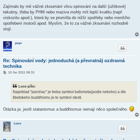
Zajímalo by mě vážné zkoumání vlivu spinování na další (užitkové)
tekutiny, třeba by PHM nebo maziva mohly mít lepší kvalitu (např.
viskozitu apod.), která by se promítla do nižší spotřeby nebo menšího
opotřebení motorů apod. Myslím, že to za vážné zkoumání rozhodně
stojí.
pepr
Re: Spinování vody: jednoduchá (a převratná) ozdravná
technika
P
10 čer 2011 08:31
ř
í
s
Luce píše:
p
ě
Napriklad "parohac" je treba symbol bafometa(podle nekoho) a dle
v
tibetskeho buddhismu je to symbol stesti.
e
k
Otázka je, jestli statanismus a buddhismus nemají něco společného.
Luce