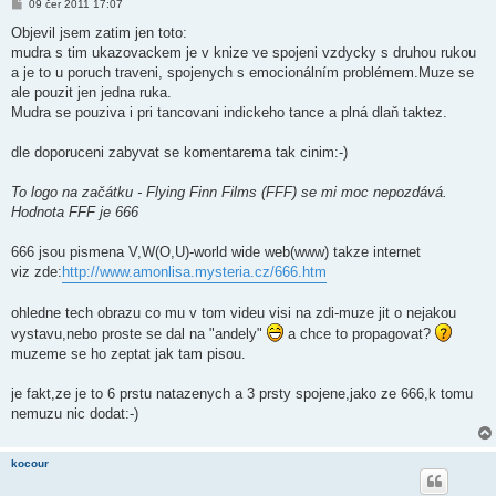
P
09 čer 2011 17:07
ř
í
Objevil jsem zatim jen toto:
s
mudra s tim ukazovackem je v knize ve spojeni vzdycky s druhou rukou
p
ě
a je to u poruch traveni, spojenych s emocionálním problémem.Muze se
v
ale pouzit jen jedna ruka.
e
k
Mudra se pouziva i pri tancovani indickeho tance a plná dlaň taktez.
dle doporuceni zabyvat se komentarema tak cinim:-)
To logo na začátku - Flying Finn Films (FFF) se mi moc nepozdává.
Hodnota FFF je 666
666 jsou pismena V,W(O,U)-world wide web(www) takze internet
viz zde:
http://www.amonlisa.mysteria.cz/666.htm
ohledne tech obrazu co mu v tom videu visi na zdi-muze jit o nejakou
vystavu,nebo proste se dal na "andely"
a chce to propagovat?
muzeme se ho zeptat jak tam pisou.
je fakt,ze je to 6 prstu natazenych a 3 prsty spojene,jako ze 666,k tomu
nemuzu nic dodat:-)
kocour