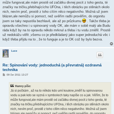
ě
může fungovat,ale mám prostě od začátku divnej pocit z toho gesta, té
v
značky na tričku,přebíhajícícho UFOna, i těch obrázku po stěnách okolo
e
k
nich, nevím proč, prostě z toho cítím něco negativního. Možná už jsem
blázen,ale nemůžu si pomoct, než uvěřím radši prověřím, do orgonitu
jsem se taky nepustila bezhlavě, ale až po průzkumu
. Takže třeba je
opravdu všechno i u spinovaný vody OK, ale mám v sobě malý ale.Budu
ráda když by na to opravdu někdo mrknul a třeba i tu vodu změřil. Prostě
už nedokážu věřit ,všemu co je předkládaný jako super jednoduchá věc i
když třeba příjdu na to , že to funguje a je to OK což by bylo bezva.
Luce
Re: Spinování vody: jednoduchá (a převratná) ozdravná
technika
P
09 čer 2011 13:27
ř
í
s
Hamry píše:
p
ě
Já si počkám , až na to někdo kdo umí koukne,změří tu spinovanou
v
vodu a pak kdo se vyzná v symbolech taky napíše co a jak. Věřím, že to
e
k
může fungovat,ale mám prostě od začátku divnej pocit z toho gesta, té
značky na tričku,přebíhajícícho UFOna, i těch obrázku po stěnách okolo
nich, nevím proč, prostě z toho cítím něco negativního. Možná už jsem
blázen,ale nemůžu si pomoct, než uvěřím radši prověřím, do orgonitu