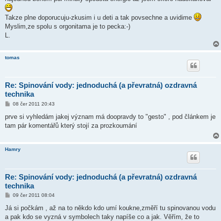
Takze plne doporucuju-zkusim i u deti a tak povsechne a uvidime
Myslim,ze spolu s orgonitama je to pecka:-)
L.
tomas
Re: Spinování vody: jednoduchá (a převratná) ozdravná
technika
P
08 čer 2011 20:43
ř
í
prve si vyhledám jakej význam má doopravdy to "gesto" , pod článkem je
s
tam pár komentářů který stojí za prozkoumání
p
ě
v
e
Hamry
k
Re: Spinování vody: jednoduchá (a převratná) ozdravná
technika
P
09 čer 2011 08:04
ř
í
Já si počkám , až na to někdo kdo umí koukne,změří tu spinovanou vodu
s
a pak kdo se vyzná v symbolech taky napíše co a jak. Věřím, že to
p