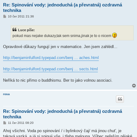
Re: Spinování vody: jednoduchá (a převratná) ozdravná
technika
P
10 čer 2011 21:36
ř
í
s
Luce píše:
p
ě
pokud mas nejake dukazy,tak sem snima,jinak je to o nicem
v
e
k
Opravdové důkazy fungují jen v matematice. Jen jsem zahlédl...
http://benjaminfulford.typepad.com/benj ... aches.html
http://benjaminfulford.typepad.com/benj ... sects.html
Neříká to nic přímo o buddhismu. Ber to jako volnou asociaci.
rosa
Re: Spinování vody: jednoduchá (a převratná) ozdravná
technika
P
11 čer 2011 08:20
ř
í
Ahoj všichni. Voda po spinování / i bylinkový čaj/ má jinou chut', je
s
taková vazká, a já si spinuji vše, i třeba melouna. Vůbec neřeším nějaké