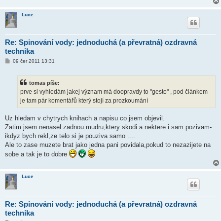
Luce
Re: Spinování vody: jednoduchá (a převratná) ozdravná
technika
P
09 čer 2011 13:31
ř
í
s
tomas píše:
p
ě
prve si vyhledám jakej význam má doopravdy to "gesto" , pod článkem
v
je tam pár komentářů který stojí za prozkoumání
e
k
Uz hledam v chytrych knihach a napisu co jsem objevil.
Zatim jsem nenasel zadnou mudru,ktery skodi a nektere i sam pozivam-
ikdyz bych rekl,ze telo si je pouziva samo ....
Ale to zase muzete brat jako jedna pani povidala,pokud to nezazijete na
sobe a tak je to dobre
Luce
Re: Spinování vody: jednoduchá (a převratná) ozdravná
technika