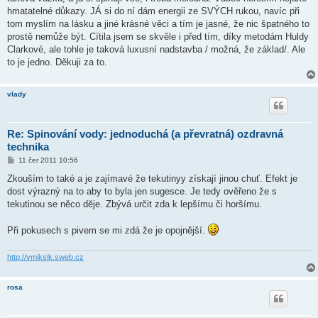
p
ě
hmatatelné důkazy. JÁ si do ní dám energii ze SVÝCH rukou, navíc při
v
tom myslím na lásku a jiné krásné věci a tím je jasné, že nic špatného to
e
k
prostě nemůže být. Cítila jsem se skvěle i před tím, díky metodám Huldy
Clarkové, ale tohle je taková luxusní nadstavba / možná, že základ/. Ale
to je jedno. Děkuji za to.
vlady
Re: Spinování vody: jednoduchá (a převratná) ozdravná
technika
P
11 čer 2011 10:56
ř
í
Zkouším to také a je zajímavé že tekutinyy získají jinou chuť. Efekt je
s
dost výrazný na to aby to byla jen sugesce. Je tedy ověřeno že s
p
ě
tekutinou se něco děje. Zbývá určit zda k lepšímu či horšímu.
v
e
k
Při pokusech s pivem se mi zdá že je opojnější.
http://vmiksik.sweb.cz
rosa