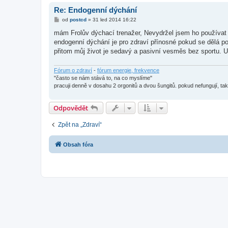
Re: Endogenní dýchání
P
od
postcd
»
31 led 2014 16:22
ř
í
mám Frolův dýchací trenažer, Nevydržel jsem ho používat 
s
endogenní dýchání je pro zdraví přínosné pokud se dělá podl
p
ě
přitom můj život je sedavý a pasivní vesměs bez sportu. U
v
e
k
Fórum o zdraví
-
fórum energie, frekvence
"často se nám stává to, na co myslíme"
pracuji denně v dosahu 2 orgonitů a dvou šungitů. pokud nefungují, t
Odpovědět
Zpět na „Zdraví“
Obsah fóra