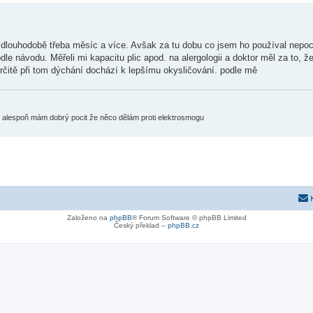
dlouhodobě třeba měsíc a více. Avšak za tu dobu co jsem ho používal nepoc
e návodu. Měřeli mi kapacitu plic apod. na alergologii a doktor měl za to, že 
rčitě při tom dýchání dochází k lepšímu okysličování. podle mě
ak alespoň mám dobrý pocit že něco dělám proti elektrosmogu
Založeno na
phpBB
® Forum Software © phpBB Limited
Český překlad –
phpBB.cz