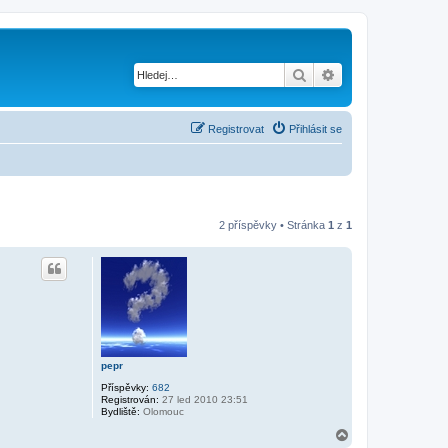
Hledat
Pokročilé hledání
Registrovat
Přihlásit se
2 příspěvky • Stránka
1
z
1
pepr
Příspěvky:
682
Registrován:
27 led 2010 23:51
Bydliště:
Olomouc
N
a