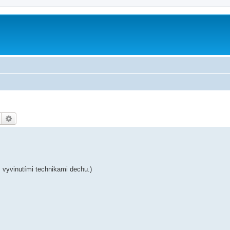
Hledat
Pokročilé hledání
 vyvinutími technikami dechu.)