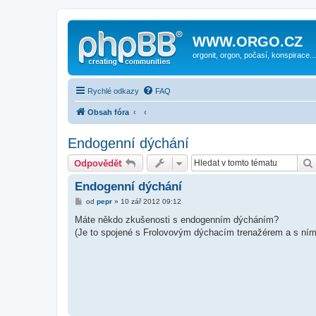
WWW.ORGO.CZ
orgonit, orgon, počasí, konspirace...
Rychlé odkazy
FAQ
Obsah fóra
Endogenní dýchání
Odpovědět
Endogenní dýchání
P
od
pepr
»
10 zář 2012 09:12
ř
í
Máte někdo zkušenosti s endogenním dýcháním?
s
(Je to spojené s Frolovovým dýchacím trenažérem a s ním
p
ě
v
e
k