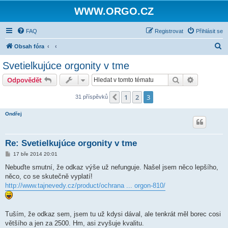
WWW.ORGO.CZ
FAQ
Registrovat
Přihlásit se
H
Obsah fóra
l
Svetielkujúce orgonity v tme
e
Hledat
Pokročilé 
Odpovědět
d
a
1
2
3
Předchozí
31 příspěvků
t
Ondřej
Re: Svetielkujúce orgonity v tme
P
17 bře 2014 20:01
ř
í
Nebuďte smutní, že odkaz výše už nefunguje. Našel jsem něco lepšího,
s
něco, co se skutečně vyplatí!
p
ě
http://www.tajnevedy.cz/product/ochrana ... orgon-810/
v
e
k
Tuším, že odkaz sem, jsem tu už kdysi dával, ale tenkrát měl borec cosi
většího a jen za 2500. Hm, asi zvyšuje kvalitu.