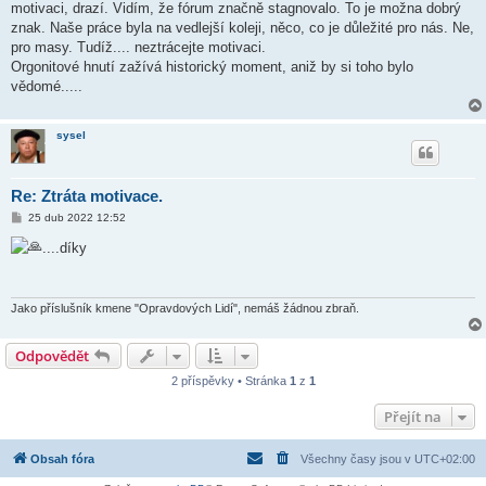
motivaci, drazí. Vidím, že fórum značně stagnovalo. To je možna dobrý
znak. Naše práce byla na vedlejší koleji, něco, co je důležité pro nás. Ne,
pro masy. Tudíž.... neztrácejte motivaci.
Orgonitové hnutí zažívá historický moment, aniž by si toho bylo
vědomé.....
sysel
Re: Ztráta motivace.
P
25 dub 2022 12:52
ř
í
....díky
s
p
ě
v
e
Jako příslušník kmene "Opravdových Lidí", nemáš žádnou zbraň.
k
Odpovědět
2 příspěvky • Stránka
1
z
1
Přejít na
Obsah fóra
Všechny časy jsou v
UTC+02:00