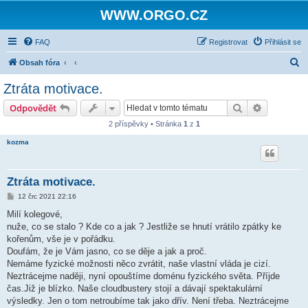
WWW.ORGO.CZ
FAQ
Registrovat
Přihlásit se
H
Obsah fóra
l
Ztráta motivace.
e
Hledat
Pokročilé 
Odpovědět
d
2 příspěvky • Stránka
1
z
1
a
kozma
t
Ztráta motivace.
P
12 črc 2021 22:16
ř
í
Milí kolegové,
s
nuže, co se stalo ? Kde co a jak ? Jestliže se hnutí vrátilo zpátky ke
p
ě
kořenům, vše je v pořádku.
v
Doufám, že je Vám jasno, co se děje a jak a proč.
e
k
Nemáme fyzické možnosti něco zvrátit, naše vlastní vláda je cizí.
Neztrácejme naději, nyní opouštíme doménu fyzického světa. Příjde
čas.Již je blízko. Naše cloudbustery stojí a dávají spektakulární
výsledky. Jen o tom netroubíme tak jako dřív. Není třeba. Neztrácejme