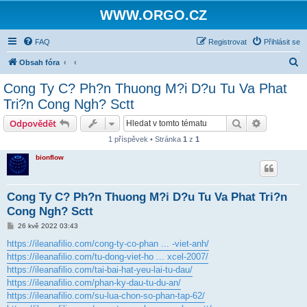
WWW.ORGO.CZ
FAQ
Registrovat
Přihlásit se
H
Obsah fóra
l
Cong Ty C? Ph?n Thuong M?i D?u Tu Va Phat
e
Tri?n Cong Ngh? Sctt
d
Hledat
Pokročilé 
Odpovědět
a
1 příspěvek • Stránka
1
z
1
t
bionflow
Cong Ty C? Ph?n Thuong M?i D?u Tu Va Phat Tri?n
Cong Ngh? Sctt
P
26 kvě 2022 03:43
ř
í
https://ileanafilio.com/cong-ty-co-phan ... -viet-anh/
s
https://ileanafilio.com/tu-dong-viet-ho ... xcel-2007/
p
ě
https://ileanafilio.com/tai-bai-hat-yeu-lai-tu-dau/
v
https://ileanafilio.com/phan-ky-dau-tu-du-an/
e
k
https://ileanafilio.com/su-lua-chon-so-phan-tap-62/