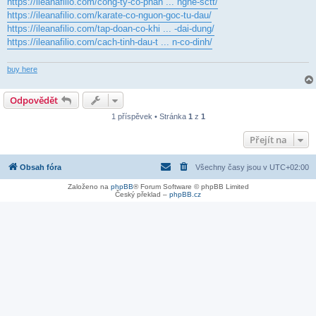
https://ileanafilio.com/cong-ty-co-phan ... nghe-sctt/
https://ileanafilio.com/karate-co-nguon-goc-tu-dau/
https://ileanafilio.com/tap-doan-co-khi ... -dai-dung/
https://ileanafilio.com/cach-tinh-dau-t ... n-co-dinh/
buy here
Odpovědět
1 příspěvek • Stránka
1
z
1
Přejít na
Obsah fóra
Všechny časy jsou v
UTC+02:00
Založeno na
phpBB
® Forum Software © phpBB Limited
Český překlad –
phpBB.cz