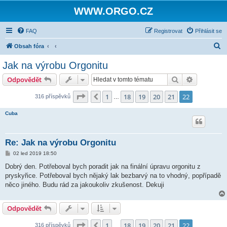
WWW.ORGO.CZ
FAQ
Registrovat
Přihlásit se
H
Obsah fóra
l
Jak na výrobu Orgonitu
e
Hledat
Pokročilé 
Odpovědět
d
a
Stránka
22
z
22
1
18
19
20
21
22
Předchozí
316 příspěvků
…
t
Cuba
Re: Jak na výrobu Orgonitu
P
02 led 2019 18:50
ř
í
Dobrý den. Potřeboval bych poradit jak na finální úpravu orgonitu z
s
pryskyřice. Potřeboval bych nějaký lak bezbarvý na to vhodný, popřípadě
p
ě
něco jiného. Budu rád za jakoukoliv zkušenost. Dekuji
v
e
k
Odpovědět
Stránka
22
z
22
1
18
19
20
21
22
Předchozí
316 příspěvků
…