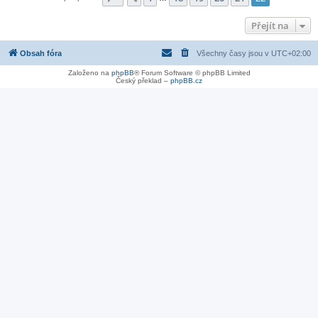
Přejít na
Obsah fóra
Všechny časy jsou v
UTC+02:00
Založeno na
phpBB
® Forum Software © phpBB Limited
Český překlad –
phpBB.cz