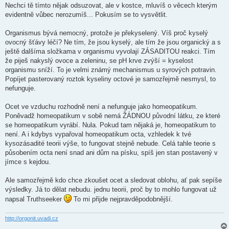
í
Nechci tě tímto nějak odsuzovat, ale v kostce, mluvíš o věcech kterým
s
evidentně vůbec nerozumíš... Pokusím se to vysvětlit.
p
ě
v
Organismus bývá nemocný, protože je překyselený. Víš proč kyselý
e
k
ovocný šťávy léčí? Ne tím, že jsou kyselý, ale tím že jsou organický a s
ještě dalšíma složkama v organismu vyvolají ZÁSADITOU reakci. Tím
že piješ nakyslý ovoce a zeleninu, se pH krve zvýší = kyselost
organismu sníží. To je velmi známý mechanismus u syrových potravin.
Popíjet pasterovaný roztok kyseliny octové je samozřejmě nesmysl, to
nefunguje.
Ocet ve vzduchu rozhodně není a nefunguje jako homeopatikum.
Poněvadž homeopatikum v sobě nemá ŽÁDNOU původní látku, ze které
se homeopatikum vyrábí. Nula. Pokud tam nějaká je, homeopatikum to
není. A i kdybys vypařoval homeopatikum octa, vzhledek k tvé
kysozásadité teorii výše, to fungovat stejně nebude. Celá tahle teorie s
působením octa není snad ani dům na písku, spíš jen stan postavený v
jímce s kejdou.
Ale samozřejmě kdo chce zkoušet ocet a sledovat oblohu, ať pak sepíše
výsledky. Já to dělat nebudu. jednu teorii, proč by to mohlo fungovat už
napsal Truthseeker
To mi přijde nejpravděpodobnější.
http://orgonit.uvadi.cz