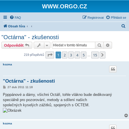
WWW.ORGO.CZ
FAQ
Registrovat
Přihlásit se
H
Obsah fóra
l
"Octárna" - zkušenosti
e
Hledat
Pokročilé 
Odpovědět
d
a
Stránka
1
z
15
1
2
3
4
5
15
Další
219 příspěvků
…
t
kozma
"Octárna" - zkušenosti
P
27 dub 2011 11:18
ř
í
Ppppánové a dámy, všichni Octáři, tohle vlákno bude dedikovaný
s
speciálně pro pozorování, metody a sdílení našich
p
ě
společných kyselých zážitků, spojených s OCTEM.
v
e
k
kozma