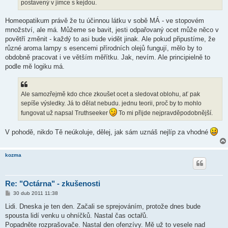
postavený v jímce s kejdou.
Homeopatikum právě že tu účinnou látku v sobě MÁ - ve stopovém
množství, ale má. Můžeme se bavit, jesti odpařovaný ocet může něco v
povětří změnit - každý to asi bude vidět jinak. Ale pokud připustíme, že
různé aroma lampy s esencemi přírodních olejů fungují, mělo by to
obdobně pracovat i ve větším měřítku. Jak, nevím. Ale principielně to
podle mě logiku má.
Ale samozřejmě kdo chce zkoušet ocet a sledovat oblohu, ať pak
sepíše výsledky. Já to dělat nebudu. jednu teorii, proč by to mohlo
fungovat už napsal Truthseeker
To mi přijde nejpravděpodobnější.
V pohodě, nikdo Tě neúkoluje, dělej, jak sám uznáš nejlíp za vhodné
kozma
Re: "Octárna" - zkušenosti
P
30 dub 2011 11:38
ř
í
Lidi. Dneska je ten den. Začali se sprejováním, protože dnes bude
s
spousta lidí venku u ohníčků. Nastal čas octařů.
p
ě
Popadněte rozprašovače. Nastal den ofenzívy. Mě už to vesele nad