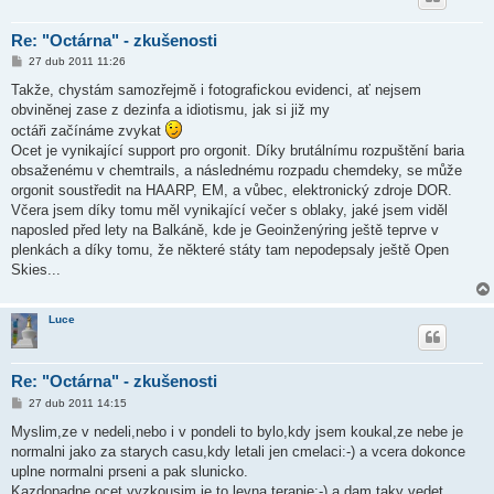
Re: "Octárna" - zkušenosti
P
27 dub 2011 11:26
ř
í
Takže, chystám samozřejmě i fotografickou evidenci, ať nejsem
s
obviněnej zase z dezinfa a idiotismu, jak si již my
p
ě
octáři začínáme zvykat
v
Ocet je vynikající support pro orgonit. Díky brutálnímu rozpuštění baria
e
k
obsaženému v chemtrails, a následnému rozpadu chemdeky, se může
orgonit soustředit na HAARP, EM, a vůbec, elektronický zdroje DOR.
Včera jsem díky tomu měl vynikající večer s oblaky, jaké jsem viděl
naposled před lety na Balkáně, kde je Geoinženýring ještě teprve v
plenkách a díky tomu, že některé státy tam nepodepsaly ještě Open
Skies...
Luce
Re: "Octárna" - zkušenosti
P
27 dub 2011 14:15
ř
í
Myslim,ze v nedeli,nebo i v pondeli to bylo,kdy jsem koukal,ze nebe je
s
normalni jako za starych casu,kdy letali jen cmelaci:-) a vcera dokonce
p
ě
uplne normalni prseni a pak slunicko.
v
Kazdopadne ocet vyzkousim,je to levna terapie:-) a dam taky vedet.