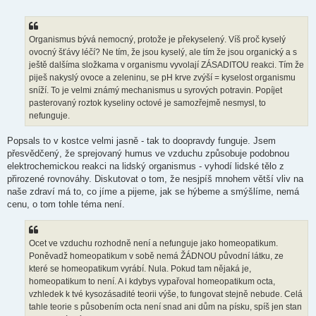
ř
í
s
p
ě
Organismus bývá nemocný, protože je překyselený. Víš proč kyselý
v
ovocný šťávy léčí? Ne tím, že jsou kyselý, ale tím že jsou organický a s
e
k
ještě dalšíma složkama v organismu vyvolají ZÁSADITOU reakci. Tím že
piješ nakyslý ovoce a zeleninu, se pH krve zvýší = kyselost organismu
sníží. To je velmi známý mechanismus u syrových potravin. Popíjet
pasterovaný roztok kyseliny octové je samozřejmě nesmysl, to
nefunguje.
Popsals to v kostce velmi jasně - tak to doopravdy funguje. Jsem
přesvědčený, že sprejovaný humus ve vzduchu způsobuje podobnou
elektrochemickou reakci na lidský organismus - vyhodí lidské tělo z
přirozené rovnováhy. Diskutovat o tom, že nesjpíš mnohem větší vliv na
naše zdraví má to, co jíme a pijeme, jak se hýbeme a smýšlíme, nemá
cenu, o tom tohle téma není.
Ocet ve vzduchu rozhodně není a nefunguje jako homeopatikum.
Poněvadž homeopatikum v sobě nemá ŽÁDNOU původní látku, ze
které se homeopatikum vyrábí. Nula. Pokud tam nějaká je,
homeopatikum to není. A i kdybys vypařoval homeopatikum octa,
vzhledek k tvé kysozásadité teorii výše, to fungovat stejně nebude. Celá
tahle teorie s působením octa není snad ani dům na písku, spíš jen stan