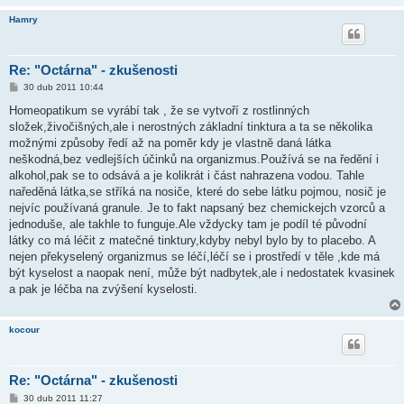
Hamry
Re: "Octárna" - zkušenosti
P
30 dub 2011 10:44
ř
í
Homeopatikum se vyrábí tak , že se vytvoří z rostlinných
s
složek,živočišných,ale i nerostných základní tinktura a ta se několika
p
ě
možnými způsoby ředí až na poměr kdy je vlastně daná látka
v
neškodná,bez vedlejších účinků na organizmus.Používá se na ředění i
e
k
alkohol,pak se to odsává a je kolikrát i část nahrazena vodou. Tahle
naředěná látka,se stříká na nosiče, které do sebe látku pojmou, nosič je
nejvíc používaná granule. Je to fakt napsaný bez chemickejch vzorců a
jednoduše, ale takhle to funguje.Ale vždycky tam je podíl té původní
látky co má léčit z matečné tinktury,kdyby nebyl bylo by to placebo. A
nejen překyselený organizmus se léčí,léčí se i prostředí v těle ,kde má
být kyselost a naopak není, může být nadbytek,ale i nedostatek kvasinek
a pak je léčba na zvýšení kyselosti.
kocour
Re: "Octárna" - zkušenosti
P
30 dub 2011 11:27