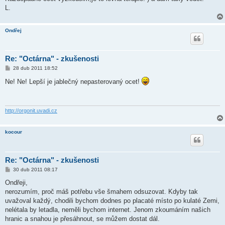
e
k
L.
Ondřej
Re: "Octárna" - zkušenosti
P
28 dub 2011 18:52
ř
í
Ne! Ne! Lepší je jablečný nepasterovaný ocet!
s
p
ě
v
e
http://orgonit.uvadi.cz
k
kocour
Re: "Octárna" - zkušenosti
P
30 dub 2011 08:17
ř
í
Ondřeji,
s
nerozumím, proč máš potřebu vše šmahem odsuzovat. Kdyby tak
p
ě
uvažoval každý, chodili bychom dodnes po placaté místo po kulaté Zemi,
v
nelétala by letadla, neměli bychom internet. Jenom zkoumáním našich
e
k
hranic a snahou je přesáhnout, se můžem dostat dál.