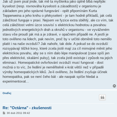
Jak už jsem psal jinde, tak mě ta myšlenka jako úplně blbá nepřijde:
kyselost (resp. rovnováha kyselosti a zásaditosti) v organismu je
základem pro jeho správné fungování - opět připomínám Kurta
Tepperweina a jeho knihu o překyselení - je tam hodně příkladů, jak celá
záležitost funguje v praxi. Nejsem ve fyzice extra sběhlý, ale co vím, tak
celá záležitost velmi úzce souvisí s elektrickou hodnotou a povahou
jednotlivých energetických drah a okruhů v organismu - ve vyváženém
stavu vše proudí jak má a je zdravé, v opačném případě ne. A jestli je
toto ověřeno na lidech, pak nevím, proč by v určité obměně toto nemělo
platit i na naše ovzduší? Jak nahoře, tak dole. A pokud se do ovzduší
rozsypávají těžké kovy, které zcela jistě mají za cíl mimojiné měnit jeho
elektrickou povahu, aby se s ním dalo lépe manipulovat (zase spíš jen
přes elektrické, skalární pulsy), tak zcela jistě existuje i způsob na jejich
eliminaci. Homeopatické ovlivňování ovzduží musí fungovat - dost
možná o to víc, že ředění je neměřitelně x-krát větší než v případě
výroby homeopatických léků. Je-li ověřeno, že ředění zvyšuje účinek
homeopatika, pak se není čeho bát - ale naopak spíše hledat a
experimentovat...
Ondřej
Re: "Octárna" - zkušenosti
P
30 dub 2011 09:42
ř