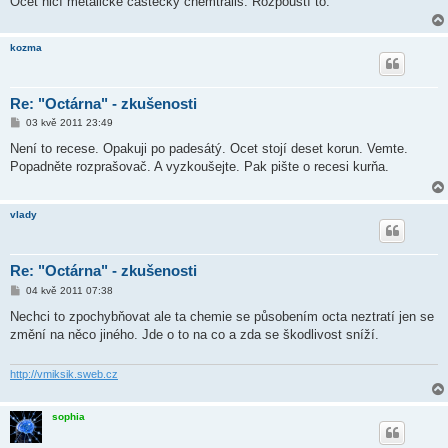
Ocet ničí metalické částečky chemtrails. Rozpouští to.
kozma
Re: "Octárna" - zkušenosti
P
03 kvě 2011 23:49
ř
í
Není to recese. Opakuji po padesátý. Ocet stojí deset korun. Vemte.
s
Popadněte rozprašovač. A vyzkoušejte. Pak pište o recesi kurňa.
p
ě
v
e
vlady
k
Re: "Octárna" - zkušenosti
P
04 kvě 2011 07:38
ř
í
Nechci to zpochybňovat ale ta chemie se působením octa neztratí jen se
s
změní na něco jiného. Jde o to na co a zda se škodlivost sníží.
p
ě
v
e
http://vmiksik.sweb.cz
k
sophia