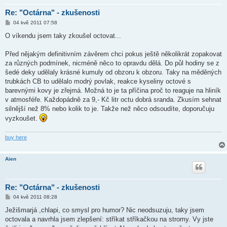
Re: "Octárna" - zkušenosti
P
04 kvě 2011 07:58
ř
í
O víkendu jsem taky zkoušel octovat...
s
p
ě
Před nějakým definitivním závěrem chci pokus ještě několikrát zopakovat
v
za různých podmínek, nicméně něco to opravdu dělá. Do půl hodiny se z
e
k
šedé deky udělaly krásné kumuly od obzoru k obzoru. Taky na měděných
trubkách CB to udělalo modrý povlak, reakce kyseliny octové s
barevnými kovy je zřejmá. Možná to je ta příčina proč to reaguje na hliník
v atmosféře. Každopádně za 9,- Kč litr octu dobrá sranda. Zkusím sehnat
silnější než 8% nebo kolik to je. Takže než něco odsoudíte, doporučuju
vyzkoušet.
buy here
Aien
Re: "Octárna" - zkušenosti
P
04 kvě 2011 08:28
ř
í
Ježišmarjá ,chlapi, co smysl pro humor? Nic neodsuzuju, taky jsem
s
octovala a navrhla jsem zlepšení: stříkat stříkačkou na stromy. Vy jste
p
ě