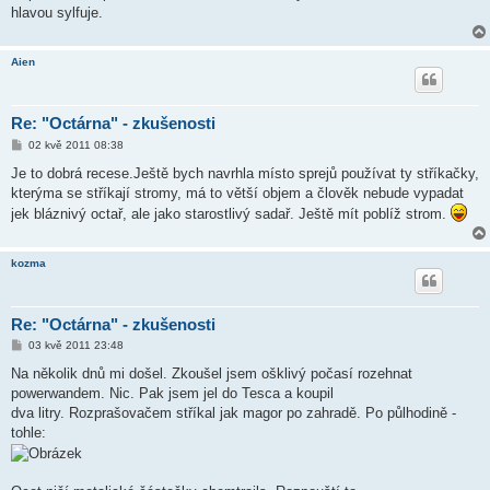
v
hlavou sylfuje.
e
k
Aien
Re: "Octárna" - zkušenosti
P
02 kvě 2011 08:38
ř
í
Je to dobrá recese.Ještě bych navrhla místo sprejů používat ty stříkačky,
s
kterýma se stříkají stromy, má to větší objem a člověk nebude vypadat
p
ě
jek bláznivý octař, ale jako starostlivý sadař. Ještě mít poblíž strom.
v
e
k
kozma
Re: "Octárna" - zkušenosti
P
03 kvě 2011 23:48
ř
í
Na několik dnů mi došel. Zkoušel jsem ošklivý počasí rozehnat
s
powerwandem. Nic. Pak jsem jel do Tesca a koupil
p
ě
dva litry. Rozprašovačem stříkal jak magor po zahradě. Po půlhodině -
v
tohle:
e
k