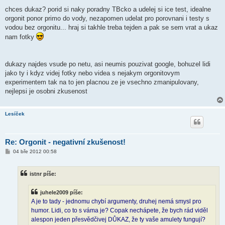
chces dukaz? porid si naky poradny TBcko a udelej si ice test, idealne
orgonit ponor primo do vody, nezapomen udelat pro porovnani i testy s
vodou bez orgonitu... hraj si takhle treba tejden a pak se sem vrat a ukaz
nam fotky
dukazy najdes vsude po netu, asi neumis pouzivat google, bohuzel lidi
jako ty i kdyz videj fotky nebo videa s nejakym orgonitovym
experimentem tak na to jen placnou ze je vsechno zmanipulovany,
nejlepsi je osobni zkusenost
Lesíček
Re: Orgonit - negativní zkušenost!
P
04 bře 2012 00:58
ř
í
s
istnr píše:
p
ě
v
juhele2009 píše:
e
k
A je to tady - jednomu chybí argumenty, druhej nemá smysl pro
humor. Lidi, co to s váma je? Copak nechápete, že bych rád viděl
alespon jeden přesvědčivej DŮKAZ, že ty vaše amulety fungují?