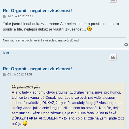
Re: Orgonit - negativní zkušenost!
P
14 úno 2012 02:11
ř
í
Take jsem hledal dukazy a marne.Ale nelenil jsem a proste jsem si to
s
poridil a hle, nejlepsi dukaz je vlastni zkusenost...
p
ě
v
e
Není nic, čemu bych nevěřil a všechno ma svůj důvod.
k
istnr
Re: Orgonit - negativní zkušenost!
P
03 bře 2012 23:58
ř
í
s
juhele2009 píše:
p
ě
A je to tady - jednomu chybí argumenty, druhej nemá smysl pro humor.
v
Lidi, co to s váma je? Copak nechápete, že bych rád viděl alespon
e
k
jeden přesvědčivej DŮKAZ, že ty vaše amulety fungují? Alespon jedno
slušný video, jak to celé funguje. Nikde sem ho neviděl. Napište, dejte
sem link na ukázku toho zázraku, a je klid. Celá řada lidí na to čeká.
DŮKAZY, FAKTA, ARGUMENTY - to je to, co platí zde na Zemi, jinde totiž
nežiju.