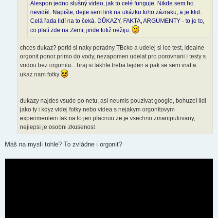
Alespon jedno slušný video, jak to celé funguje. Nikde sem ho
neviděl. Napište, dejte sem link na ukázku toho zázraku, a je klid.
Celá řada lidí na to čeká. DŮKAZY, FAKTA, ARGUMENTY - to je to,
co platí zde na Zemi, jinde totiž nežiju.
chces dukaz? porid si naky poradny TBcko a udelej si ice test, idealne
orgonit ponor primo do vody, nezapomen udelat pro porovnani i testy s
vodou bez orgonitu... hraj si takhle treba tejden a pak se sem vrat a
ukaz nam fotky
dukazy najdes vsude po netu, asi neumis pouzivat google, bohuzel lidi
jako ty i kdyz videj fotky nebo videa s nejakym orgonitovym
experimentem tak na to jen placnou ze je vsechno zmanipulovany,
nejlepsi je osobni zkusenost
Máš na mysli tohle? To zvládne i orgonit?