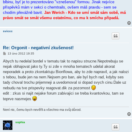
blbinu, byť je to prezentováno "vznešenou" formou. Jinak nejvíce
příspěvků mám v sekci o chemtrails, ovšem máš pravdu - sem se
chodím převážně bavit.
Jan Werich - Kdo se umí smát sám sobě, má
právo smát se smát všemu ostatnímu, co mu k smíchu připadá.
sviccc
Re: Orgonit - negativní zkušenost!
P
13 úno 2012 19:35
ř
í
Abych tu nedelal bordel v tematu tak to napisu strucne.Nepotrebuju se
s
nejak obhajovat jako ty.Ty si zde v mnoha tematech udelal akorat
p
ě
neporadek a proto zkontaktuju Bionflowa, aby to zde napravil, a jak nalozi
v
s tebou, bude jen na nem.Nejsem pro ban, ale byl bych rad, kdyby ses
e
k
tady choval trochu prijemneji a uvedomoval si dopad svych cinu.Dale uz
nebudu na tve prispevky reagovat.dik za pozornost
edit : zkus si najit nejake forum zabivajici se treba kvantovkou, tam se
teprve nasmejes
Není nic, čemu bych nevěřil a všechno ma svůj důvod.
sophia