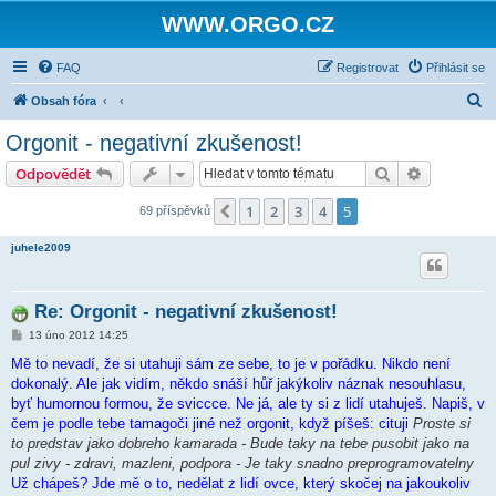
WWW.ORGO.CZ
FAQ
Registrovat
Přihlásit se
H
Obsah fóra
l
Orgonit - negativní zkušenost!
e
Hledat
Pokročilé 
Odpovědět
d
a
1
2
3
4
5
Předchozí
69 příspěvků
t
juhele2009
Re: Orgonit - negativní zkušenost!
P
13 úno 2012 14:25
ř
í
Mě to nevadí, že si utahuji sám ze sebe, to je v pořádku. Nikdo není
s
dokonalý. Ale jak vidím, někdo snáší hůř jakýkoliv náznak nesouhlasu,
p
ě
byť humornou formou, že sviccce. Ne já, ale ty si z lidí utahuješ. Napiš, v
v
čem je podle tebe tamagoči jiné než orgonit, když píšeš: cituji
Proste si
e
k
to predstav jako dobreho kamarada - Bude taky na tebe pusobit jako na
pul zivy - zdravi, mazleni, podpora - Je taky snadno preprogramovatelny
Už chápeš? Jde mě o to, nedělat z lidí ovce, který skočej na jakoukoliv