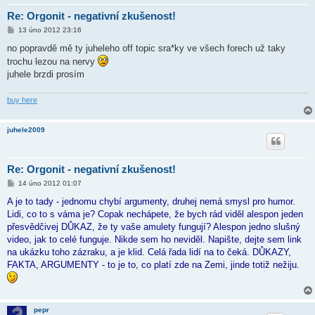
Re: Orgonit - negativní zkušenost!
P
13 úno 2012 23:16
ř
í
no popravdě mě ty juheleho off topic sra*ky ve všech forech už taky
s
trochu lezou na nervy
p
ě
juhele brzdi prosím
v
e
k
buy here
juhele2009
Re: Orgonit - negativní zkušenost!
P
14 úno 2012 01:07
ř
í
A je to tady - jednomu chybí argumenty, druhej nemá smysl pro humor.
s
Lidi, co to s váma je? Copak nechápete, že bych rád viděl alespon jeden
p
ě
přesvědčivej DŮKAZ, že ty vaše amulety fungují? Alespon jedno slušný
v
video, jak to celé funguje. Nikde sem ho neviděl. Napište, dejte sem link
e
k
na ukázku toho zázraku, a je klid. Celá řada lidí na to čeká. DŮKAZY,
FAKTA, ARGUMENTY - to je to, co platí zde na Zemi, jinde totiž nežiju.
pepr