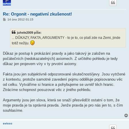
Re: Orgonit - negativní zkušenost!
P
14 úno 2012 01:15
ř
í
s
juhele2009 píše:
p
ě
... DŮKAZY, FAKTA, ARGUMENTY - to je to, co platí zde na Zemi, jinde
v
totiž nežiju.
e
k
Důkaz je postup k prokázání pravdy a jako takový je založen na
počátečních (nedokazatelných) axiomech. Z určitého pohledu je tedy
důkaz jen projevem víry v ty prvotní axiomy.
Fakta jsou jen subjektivně odpozorované skutečnosti/jevy. Jsou vytržené
z kontextu, protože samotné zavedení pojmu odděluje popisovanou věc
od celku. Vytváříme si hranice a pohybujeme se uvnitř těch hranic.
Ztrácíme schopnost posuzovat věc z jiného pohledu.
Argumenty jsou jen slova, která se snaží přesvědčit ostatní o tom, že
moje pravda je ta správná pravda. Jenže pravda je pro nás jen to, s čím
souhlasíme.
sviccc