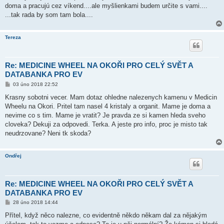
doma a pracujú cez víkend....ale myšlienkami budem určite s vami....
...tak rada by som tam bola....
Tereza
Re: MEDICINE WHEEL NA OKOŘI PRO CELÝ SVĚT A
DATABANKA PRO EV
P
03 úno 2018 22:52
ř
í
Krasny sobotni vecer. Mam dotaz ohledne nalezenych kamenu v Medicin
s
Wheelu na Okori. Pritel tam nasel 4 kristaly a organit. Mame je doma a
p
ě
nevime co s tim. Mame je vratit? Je pravda ze si kamen hleda sveho
v
cloveka? Dekuji za odpovedi. Terka. A jeste pro info, proc je misto tak
e
k
neudrzovane? Neni tk skoda?
Ondřej
Re: MEDICINE WHEEL NA OKOŘI PRO CELÝ SVĚT A
DATABANKA PRO EV
P
28 úno 2018 14:44
ř
í
Přítel, když něco nalezne, co evidentně někdo někam dal za nějakým
s