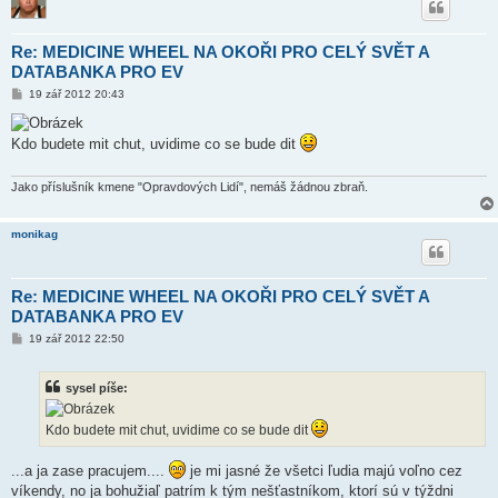
Re: MEDICINE WHEEL NA OKOŘI PRO CELÝ SVĚT A
DATABANKA PRO EV
P
19 zář 2012 20:43
ř
í
s
Kdo budete mit chut, uvidime co se bude dit
p
ě
v
e
Jako příslušník kmene "Opravdových Lidí", nemáš žádnou zbraň.
k
monikag
Re: MEDICINE WHEEL NA OKOŘI PRO CELÝ SVĚT A
DATABANKA PRO EV
P
19 zář 2012 22:50
ř
í
s
sysel píše:
p
ě
v
Kdo budete mit chut, uvidime co se bude dit
e
k
...a ja zase pracujem....
je mi jasné že všetci ľudia majú voľno cez
víkendy, no ja bohužiaľ patrím k tým nešťastníkom, ktorí sú v týždni