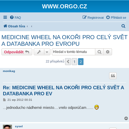
WWW.ORGO.CZ
FAQ
Registrovat
Přihlásit se
H
Obsah fóra
l
MEDICINE WHEEL NA OKOŘI PRO CELÝ SVĚT
e
A DATABANKA PRO EVROPU
d
Hledat
Pokročilé 
Odpovědět
a
t
1
2
Předchozí
22 příspěvků
monikag
Re: MEDICINE WHEEL NA OKOŘI PRO CELÝ SVĚT A
DATABANKA PRO EV
P
21 srp 2012 00:31
ř
í
...jednoducho nádherné miesto....vrelo odporúčam......
s
p
ě
v
e
sysel
k