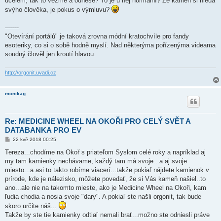
účelem, tak to vezme a odnese? To je u něj normální? Že kámen si hledá
p
ě
svýho člověka, je pokus o výmluvu?
v
e
k
-------
"Otevírání portálů" je taková zrovna módní kratochvíle pro fandy
esoteriky, co si o sobě hodně myslí. Nad některýma pořízenýma videama
soudný člověl jen kroutí hlavou.
http://orgonit.uvadi.cz
monikag
Re: MEDICINE WHEEL NA OKOŘI PRO CELÝ SVĚT A
DATABANKA PRO EV
P
22 kvě 2018 00:25
ř
í
Tereza...chodíme na Okoř s priateľom Syslom celé roky a napríklad aj
s
my tam kamienky nechávame, každý tam má svoje...a aj svoje
p
ě
miesto...a asi to takto robíme viacerí...takže pokiaľ nájdete kamienok v
v
prírode, kde je nálezisko, môžete povedať, že si Vás kameň našiel..to
e
k
ano...ale nie na takomto mieste, ako je Medicine Wheel na Okoři, kam
ľudia chodia a nosia svoje "dary". A pokiaľ ste našli orgonit, tak bude
skoro určite náš...
Takže by ste tie kamienky odtiaľ nemali brať...možno ste odniesli práve