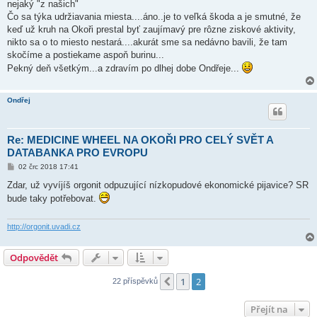
nejaký "z našich"
Čo sa týka udržiavania miesta....áno..je to veľká škoda a je smutné, že
keď už kruh na Okoři prestal byť zaujímavý pre rôzne ziskové aktivity,
nikto sa o to miesto nestará....akurát sme sa nedávno bavili, že tam
skočíme a postiekame aspoň burinu...
Pekný deň všetkým...a zdravím po dlhej dobe Ondřeje...
Ondřej
Re: MEDICINE WHEEL NA OKOŘI PRO CELÝ SVĚT A
DATABANKA PRO EVROPU
P
02 črc 2018 17:41
ř
í
Zdar, už vyvíjíš orgonit odpuzující nízkopudové ekonomické pijavice? SR
s
bude taky potřebovat.
p
ě
v
e
http://orgonit.uvadi.cz
k
Odpovědět
1
2
Předchozí
22 příspěvků
Přejít na