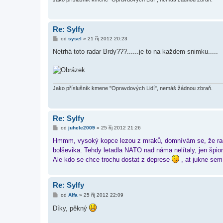
Re: Sylfy
P
od
sysel
»
21 říj 2012 20:23
ř
í
Netrhá toto radar Brdy???......je to na každem snimku.....
s
p
ě
v
e
k
Jako příslušník kmene "Opravdových Lidí", nemáš žádnou zbraň.
Re: Sylfy
P
od
juhele2009
»
25 říj 2012 21:26
ř
í
Hmmm, vysoký kopce lezou z mraků, domnívám se, že radar
s
bolševika. Tehdy letadla NATO nad náma nelítaly, jen špio
p
ě
Ale kdo se chce trochu dostat z deprese
, at jukne sem
v
e
k
Re: Sylfy
P
od
Alfa
»
25 říj 2012 22:09
ř
í
Díky, pěkný
s
p