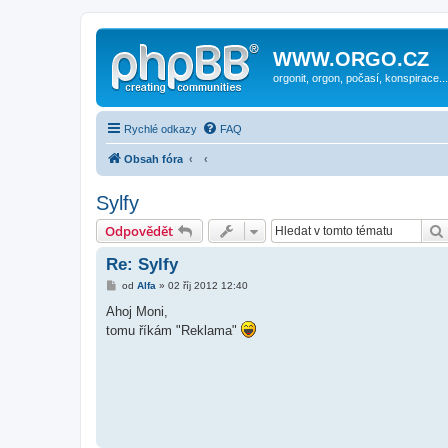
WWW.ORGO.CZ
orgonit, orgon, počasí, konspirace...
Rychlé odkazy
FAQ
Obsah fóra
Sylfy
Odpovědět
Re: Sylfy
P
od
Alfa
»
02 říj 2012 12:40
ř
í
Ahoj Moni,
s
tomu říkám "Reklama"
p
ě
v
e
k