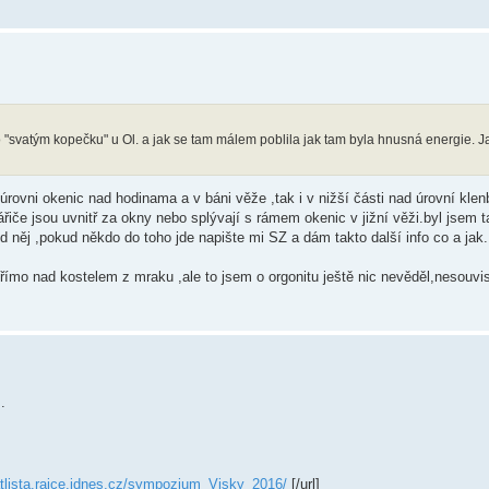
"svatým kopečku" u Ol. a jak se tam málem poblila jak tam byla hnusná energie. J
úrovni okenic nad hodinama a v báni věže ,tak i v nižší části nad úrovní klen
ářiče jsou uvnitř za okny nebo splývají s rámem okenic v jižní věži.byl jsem 
d něj ,pokud někdo do toho jde napište mi SZ a dám takto další info co a jak.
římo nad kostelem z mraku ,ale to jsem o orgonitu ještě nic nevěděl,nesouvis
.
atlista.rajce.idnes.cz/sympozium_Visky_2016/
[/url]