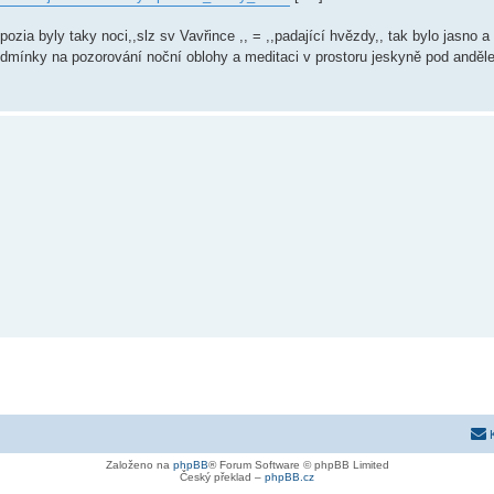
ozia byly taky noci,,slz sv Vavřince ,, = ,,padající hvězdy,, tak bylo jasno 
odmínky na pozorování noční oblohy a meditaci v prostoru jeskyně pod andě
Založeno na
phpBB
® Forum Software © phpBB Limited
Český překlad –
phpBB.cz