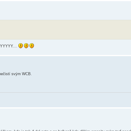
KYYYYYY....
 nečistí svým WCB.