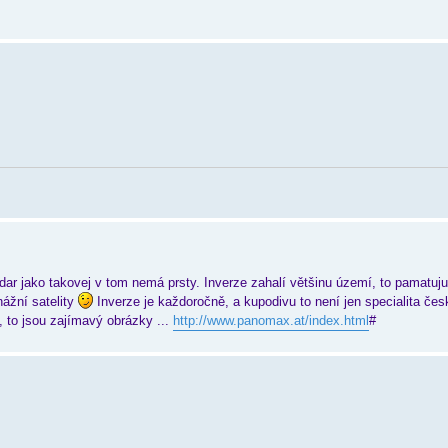
 jako takovej v tom nemá prsty. Inverze zahalí většinu území, to pamatuju 
nážní satelity
Inverze je každoročně, a kupodivu to není jen specialita česk
, to jsou zajímavý obrázky ...
http://www.panomax.at/index.html
#