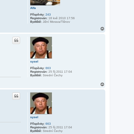
Alfa
Příspěvky:
243
Registrován:
18 kvě 2010 17:56
Bydliště:
Jižní Morava/Tišnov
N
a
h
o
r
u
sysel
Příspěvky:
663
Registrován:
25 říj 2011 17:04
Bydliště:
Strední Čechy
N
a
h
o
r
u
sysel
Příspěvky:
663
Registrován:
25 říj 2011 17:04
Bydliště:
Strední Čechy