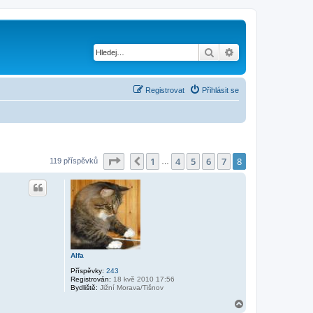
Hledat
Pokročilé hledání
Registrovat
Přihlásit se
Stránka
8
z
8
1
4
5
6
7
8
Předchozí
119 příspěvků
…
Alfa
Příspěvky:
243
Registrován:
18 kvě 2010 17:56
Bydliště:
Jižní Morava/Tišnov
N
a