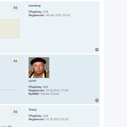
h
monikag
o
r
Příspěvky:
275
Registrován:
06 bře 2011 20:43
u
N
a
h
o
r
u
sysel
Příspěvky:
663
Registrován:
25 říj 2011 17:04
Bydliště:
Strední Čechy
N
a
h
Tosky
o
r
Příspěvky:
123
Registrován:
02 říj 2012 20:32
u