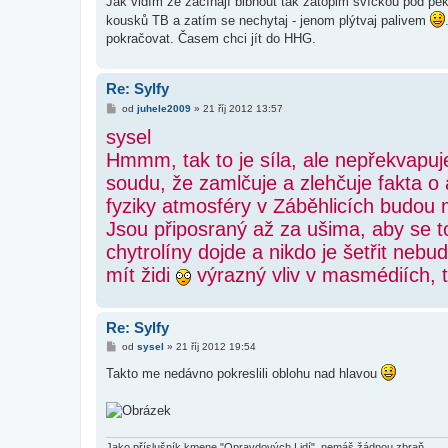
Jak vidím že začínají blbnout tak zatopim svíčkou pod pe
p
ě
kousků TB a zatím se nechytaj - jenom plýtvaj palivem
v
pokračovat. Časem chci jít do HHG.
e
k
Re: Sylfy
P
od
juhele2009
»
21 říj 2012 13:57
ř
sysel
í
s
Hmmm, tak to je síla, ale nepřekvapuj
p
ě
soudu, že zamlčuje a zlehčuje fakta o
v
e
fyziky atmosféry v Záběhlicích budou
k
Jsou připosraný až za ušima, aby se t
chytrolíny dojde a nikdo je šetřit neb
mít židi
výrazný vliv v masmédiích, t
Re: Sylfy
P
od
sysel
»
21 říj 2012 19:54
ř
í
Takto me nedávno pokreslili oblohu nad hlavou
s
p
ě
v
e
k
Jako příslušník kmene "Opravdových Lidí", nemáš žádnou zbraň.