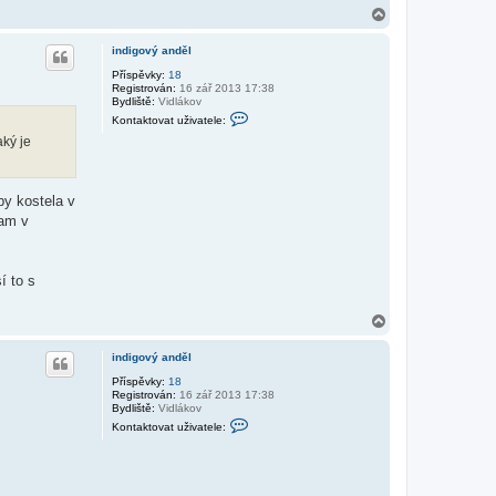
N
a
h
indigový anděl
o
r
Příspěvky:
18
Registrován:
16 zář 2013 17:38
u
Bydliště:
Vidlákov
K
Kontaktovat uživatele:
o
aký je
n
t
a
k
t
by kostela v
o
tam v
v
a
t
u
ž
í to s
i
v
a
N
t
a
e
h
l
indigový anděl
o
e
i
r
Příspěvky:
18
n
Registrován:
16 zář 2013 17:38
u
d
Bydliště:
Vidlákov
i
K
Kontaktovat uživatele:
g
o
o
n
v
t
ý
a
a
k