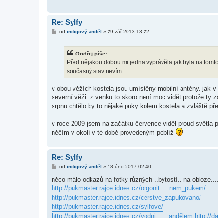
Re: Sylfy
P
od
indigový anděl
»
29 zář 2013 13:22
ř
í
s
Ondřej píše:
p
ě
Před nějakou dobou mi jedna vyprávěla jak byla na tomto 
v
současný stav nevím...
e
k
v obou věžích kostela jsou umístěny mobilní antény, jak v 
severní věži. z venku to skoro není moc vidět protože ty z
srpnu.chtělo by to nějaké puky kolem kostela a zvláště pře
v roce 2009 jsem na začátku července viděl proud světla p
něčím v okolí v té době provedeným poblíž
Re: Sylfy
P
od
indigový anděl
»
18 úno 2017 02:40
ř
í
něco málo odkazů na fotky různých ,,bytostí,, na obloze....
s
http://pukmaster.rajce.idnes.cz/orgonit ... nem_pukem/
p
ě
http://pukmaster.rajce.idnes.cz/cerstve_zapukovano/
v
http://pukmaster.rajce.idnes.cz/sylfove/
e
k
http://pukmaster.rajce.idnes.cz/vodni_ ... andělem
http://d