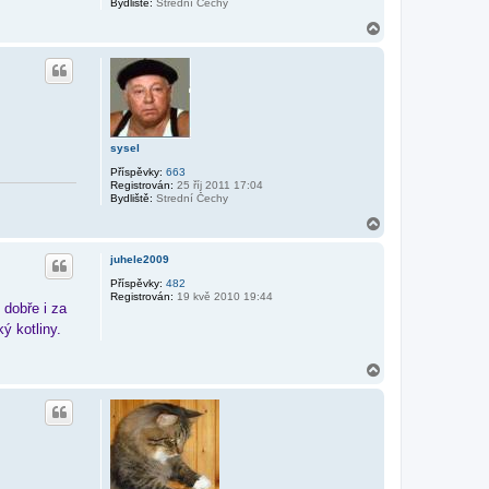
Bydliště:
Strední Čechy
N
a
h
o
r
u
sysel
Příspěvky:
663
Registrován:
25 říj 2011 17:04
Bydliště:
Strední Čechy
N
a
h
juhele2009
o
r
Příspěvky:
482
Registrován:
19 kvě 2010 19:44
u
dobře i za
ý kotliny.
N
a
h
o
r
u