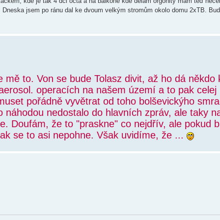
káčkem, kde je tak 4 dcl octa a na balkoně kde dělám orgonity mám teď nece
. Dneska jsem po ránu dal ke dvoum velkým stromům okolo domu 2xTB. Bu
e mě to. Von se bude Tolasz divit, až ho dá někdo 
 aerosol. operacích na našem území a to pak celej
 muset pořádně vyvětrat od toho bolševickýho smr
o náhodou nedostalo do hlavních zpráv, ale taky na
ude. Doufám, že to "praskne" co nejdřív, ale pokud 
ak se to asi nepohne. Však uvidíme, že ...