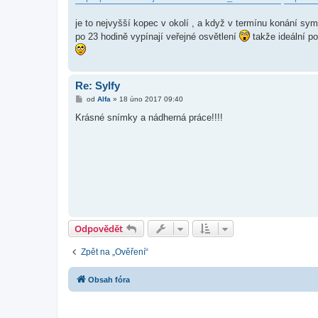
je to nejvyšší kopec v okolí , a když v termínu konání symp
po 23 hodině vypínají veřejné osvětlení
takže ideální p
Re: Sylfy
P
od
Alfa
»
18 úno 2017 09:40
ř
í
Krásné snímky a nádherná práce!!!!
s
p
ě
v
e
k
Odpovědět
Zpět na „Ověření“
Obsah fóra