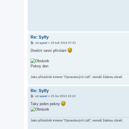
ě
v
e
k
Re: Sylfy
P
od
sysel
»
19 kvě 2013 07:51
ř
í
Dnešní ranní přivítání
s
p
ě
v
Pekny den
e
k
Jako příslušník kmene "Opravdových Lidí", nemáš žádnou zbraň.
Re: Sylfy
P
od
sysel
»
15 čer 2013 13:13
ř
í
Taky jeden pekny
s
p
ě
v
e
Jako příslušník kmene "Opravdových Lidí", nemáš žádnou zbraň.
k