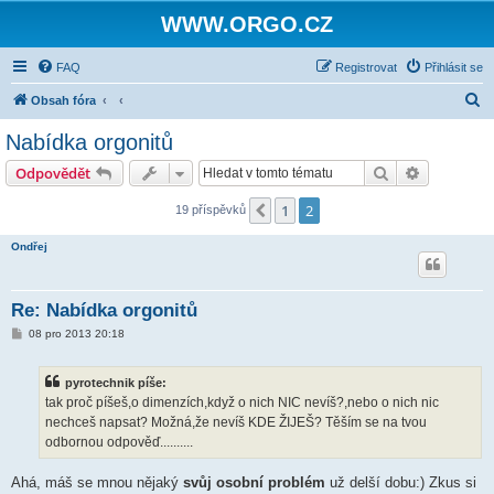
WWW.ORGO.CZ
FAQ
Registrovat
Přihlásit se
H
Obsah fóra
l
Nabídka orgonitů
e
Hledat
Pokročilé 
Odpovědět
d
a
1
2
Předchozí
19 příspěvků
t
Ondřej
Re: Nabídka orgonitů
P
08 pro 2013 20:18
ř
í
s
pyrotechnik píše:
p
ě
tak proč píšeš,o dimenzích,když o nich NIC nevíš?,nebo o nich nic
v
nechceš napsat? Možná,že nevíš KDE ŽIJEŠ? Těším se na tvou
e
k
odbornou odpověď..........
Ahá, máš se mnou nějaký
svůj osobní problém
už delší dobu:) Zkus si