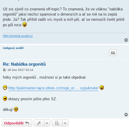
k
Už sis zjistil co znamená off-topic? To znamená, že ve vláknu "nabídka
orgonitů" jaksi nechci spamovat o dimenzích a ať se mě na to zeptá
jinde. Ja? Tak příště radši víc mysli a míň piš, ať se nemusíš čertit ještě
po půl roce
http://orgonit.uvadi.cz
indigový anděl
Re: Nabídka orgonitů
P
18 úno 2017 02:12
ř
í
fotky mých orgonitů , možnost si je také objednat.
s
p
ě
http://pukmaster.rajce.idnes.cz/moje_or ... vypuknute/
v
e
k
dotazy prosím pište přes SZ.
děkuji
Odpovědět