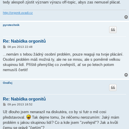
tedy alespoň zjistit význam výrazu off-topic, abys zas nemusel plácat.
http://orgonit.uvadi.cz
pyrotechnik
Re: Nabídka orgonitů
P
08 pro 2013 22:48
ř
í
...nemám s tebou žádný osobní problém, pouze reaguji na tvoje plácání.
s
Osobní problém máš možná ty, ale ne se mnou, ale s poměrně velkou
p
ě
skupinou lidí. Příště přemýšlej co zveřejníš, ať se po letech potom
v
nemusíš čertit!
e
k
Ondřej
Re: Nabídka orgonitů
P
09 pro 2013 18:52
ř
í
Už dlouho jsem nenarazil na diskutéra, co by si futr o mě cosi
s
představoval.
Tak dejme tomu, že něčemu nerozumím: Jaký mám
p
ě
problém s jakou skupinou lidí? Co a kde jsem "zveřejnil"? Jak a kvůli
v
čemu se právě "čertím"?
e