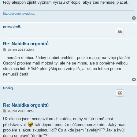
tedy alespoň zjistit význam výrazu off-topic, abys zas nemusel plácat.
http://orgonit.uvadi.cz
pyrotechnik
Re: Nabídka orgonitů
P
08 pro 2013 22:48
ř
í
...nemám s tebou žádný osobní problém, pouze reaguji na tvoje plácání.
s
Osobní problém máš možná ty, ale ne se mnou, ale s poměrně velkou
p
ě
skupinou lidí. Příště přemýšlej co zveřejníš, ať se po letech potom
v
nemusíš čertit!
e
k
Ondřej
Re: Nabídka orgonitů
P
09 pro 2013 18:52
ř
í
Už dlouho jsem nenarazil na diskutéra, co by si futr o mě cosi
s
představoval.
Tak dejme tomu, že něčemu nerozumím: Jaký mám
p
ě
problém s jakou skupinou lidí? Co a kde jsem "zveřejnil"? Jak a kvůli
v
čemu se právě "čertím"?
e