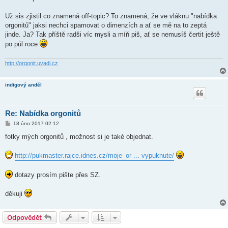
k
Už sis zjistil co znamená off-topic? To znamená, že ve vláknu "nabídka
orgonitů" jaksi nechci spamovat o dimenzích a ať se mě na to zeptá
jinde. Ja? Tak příště radši víc mysli a míň piš, ať se nemusíš čertit ještě
po půl roce
http://orgonit.uvadi.cz
indigový anděl
Re: Nabídka orgonitů
P
18 úno 2017 02:12
ř
í
fotky mých orgonitů , možnost si je také objednat.
s
p
ě
http://pukmaster.rajce.idnes.cz/moje_or ... vypuknute/
v
e
k
dotazy prosím pište přes SZ.
děkuji
Odpovědět