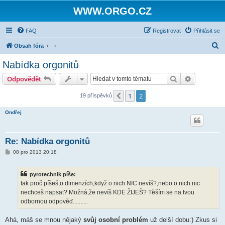
WWW.ORGO.CZ
FAQ
Registrovat
Přihlásit se
H
Obsah fóra
l
Nabídka orgonitů
e
Hledat
Pokročilé 
Odpovědět
d
a
1
2
Předchozí
19 příspěvků
t
Ondřej
Re: Nabídka orgonitů
P
08 pro 2013 20:18
ř
í
s
pyrotechnik píše:
p
ě
tak proč píšeš,o dimenzích,když o nich NIC nevíš?,nebo o nich nic
v
nechceš napsat? Možná,že nevíš KDE ŽIJEŠ? Těším se na tvou
e
k
odbornou odpověď..........
Ahá, máš se mnou nějaký
svůj osobní problém
už delší dobu:) Zkus si