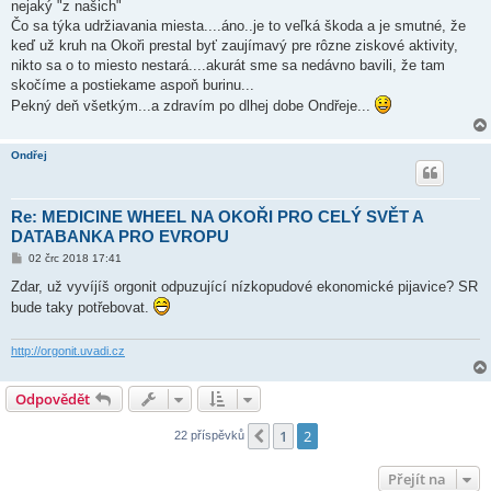
nejaký "z našich"
Čo sa týka udržiavania miesta....áno..je to veľká škoda a je smutné, že
keď už kruh na Okoři prestal byť zaujímavý pre rôzne ziskové aktivity,
nikto sa o to miesto nestará....akurát sme sa nedávno bavili, že tam
skočíme a postiekame aspoň burinu...
Pekný deň všetkým...a zdravím po dlhej dobe Ondřeje...
Ondřej
Re: MEDICINE WHEEL NA OKOŘI PRO CELÝ SVĚT A
DATABANKA PRO EVROPU
P
02 črc 2018 17:41
ř
í
Zdar, už vyvíjíš orgonit odpuzující nízkopudové ekonomické pijavice? SR
s
bude taky potřebovat.
p
ě
v
e
http://orgonit.uvadi.cz
k
Odpovědět
1
2
Předchozí
22 příspěvků
Přejít na