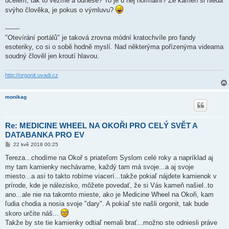
účelem, tak to vezme a odnese? To je u něj normální? Že kámen si hledá
p
ě
svýho člověka, je pokus o výmluvu?
v
e
k
-------
"Otevírání portálů" je taková zrovna módní kratochvíle pro fandy
esoteriky, co si o sobě hodně myslí. Nad některýma pořízenýma videama
soudný člověl jen kroutí hlavou.
http://orgonit.uvadi.cz
monikag
Re: MEDICINE WHEEL NA OKOŘI PRO CELÝ SVĚT A
DATABANKA PRO EV
P
22 kvě 2018 00:25
ř
í
Tereza...chodíme na Okoř s priateľom Syslom celé roky a napríklad aj
s
my tam kamienky nechávame, každý tam má svoje...a aj svoje
p
ě
miesto...a asi to takto robíme viacerí...takže pokiaľ nájdete kamienok v
v
prírode, kde je nálezisko, môžete povedať, že si Vás kameň našiel..to
e
k
ano...ale nie na takomto mieste, ako je Medicine Wheel na Okoři, kam
ľudia chodia a nosia svoje "dary". A pokiaľ ste našli orgonit, tak bude
skoro určite náš...
Takže by ste tie kamienky odtiaľ nemali brať...možno ste odniesli práve