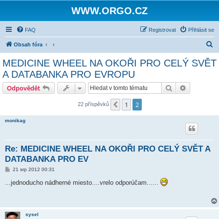
WWW.ORGO.CZ
FAQ
Registrovat
Přihlásit se
H
Obsah fóra
l
MEDICINE WHEEL NA OKOŘI PRO CELÝ SVĚT
e
A DATABANKA PRO EVROPU
d
Hledat
Pokročilé 
Odpovědět
a
t
1
2
Předchozí
22 příspěvků
monikag
Re: MEDICINE WHEEL NA OKOŘI PRO CELÝ SVĚT A
DATABANKA PRO EV
P
21 srp 2012 00:31
ř
í
...jednoducho nádherné miesto....vrelo odporúčam......
s
p
ě
v
e
sysel
k