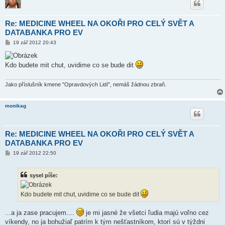
Re: MEDICINE WHEEL NA OKOŘI PRO CELÝ SVĚT A
DATABANKA PRO EV
P
19 zář 2012 20:43
ř
í
s
Kdo budete mit chut, uvidime co se bude dit
p
ě
v
e
Jako příslušník kmene "Opravdových Lidí", nemáš žádnou zbraň.
k
monikag
Re: MEDICINE WHEEL NA OKOŘI PRO CELÝ SVĚT A
DATABANKA PRO EV
P
19 zář 2012 22:50
ř
í
s
sysel píše:
p
ě
v
Kdo budete mit chut, uvidime co se bude dit
e
k
...a ja zase pracujem....
je mi jasné že všetci ľudia majú voľno cez
víkendy, no ja bohužiaľ patrím k tým nešťastníkom, ktorí sú v týždni