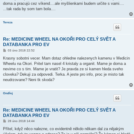
doma a pracujú cez víkend....ale myšlienkami budem určite s vami....
...tak rada by som tam bola....
Tereza
Re: MEDICINE WHEEL NA OKOŘI PRO CELÝ SVĚT A
DATABANKA PRO EV
P
03 úno 2018 22:52
ř
í
Krasny sobotni vecer. Mam dotaz ohledne nalezenych kamenu v Medicin
s
Wheelu na Okori. Pritel tam nasel 4 kristaly a organit. Mame je doma a
p
ě
nevime co s tim. Mame je vratit? Je pravda ze si kamen hleda sveho
v
cloveka? Dekuji za odpovedi. Terka. A jeste pro info, proc je misto tak
e
k
neudrzovane? Neni tk skoda?
Ondřej
Re: MEDICINE WHEEL NA OKOŘI PRO CELÝ SVĚT A
DATABANKA PRO EV
P
28 úno 2018 14:44
ř
í
Přítel, když něco nalezne, co evidentně někdo někam dal za nějakým
s