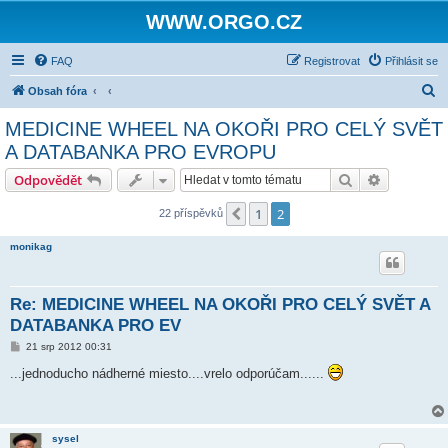
WWW.ORGO.CZ
FAQ
Registrovat
Přihlásit se
H
Obsah fóra
l
MEDICINE WHEEL NA OKOŘI PRO CELÝ SVĚT
e
A DATABANKA PRO EVROPU
d
Hledat
Pokročilé 
Odpovědět
a
t
1
2
Předchozí
22 příspěvků
monikag
Re: MEDICINE WHEEL NA OKOŘI PRO CELÝ SVĚT A
DATABANKA PRO EV
P
21 srp 2012 00:31
ř
í
...jednoducho nádherné miesto....vrelo odporúčam......
s
p
ě
v
e
sysel
k