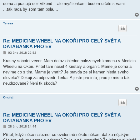
doma a pracujú cez víkend....ale myšlienkami budem určite s vami....
...tak rada by som tam bola....
Tereza
Re: MEDICINE WHEEL NA OKOŘI PRO CELÝ SVĚT A
DATABANKA PRO EV
P
03 úno 2018 22:52
ř
í
Krasny sobotni vecer. Mam dotaz ohledne nalezenych kamenu v Medicin
s
Wheelu na Okori. Pritel tam nasel 4 kristaly a organit. Mame je doma a
p
ě
nevime co s tim. Mame je vratit? Je pravda ze si kamen hleda sveho
v
cloveka? Dekuji za odpovedi. Terka. A jeste pro info, proc je misto tak
e
k
neudrzovane? Neni tk skoda?
Ondřej
Re: MEDICINE WHEEL NA OKOŘI PRO CELÝ SVĚT A
DATABANKA PRO EV
P
28 úno 2018 14:44
ř
í
Přítel, když něco nalezne, co evidentně někdo někam dal za nějakým
s