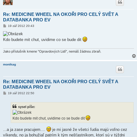
Re: MEDICINE WHEEL NA OKOŘI PRO CELÝ SVĚT A
DATABANKA PRO EV
P
19 zář 2012 20:43
ř
í
s
Kdo budete mit chut, uvidime co se bude dit
p
ě
v
e
Jako příslušník kmene "Opravdových Lidí", nemáš žádnou zbraň.
k
monikag
Re: MEDICINE WHEEL NA OKOŘI PRO CELÝ SVĚT A
DATABANKA PRO EV
P
19 zář 2012 22:50
ř
í
s
sysel píše:
p
ě
v
Kdo budete mit chut, uvidime co se bude dit
e
k
...a ja zase pracujem....
je mi jasné že všetci ľudia majú voľno cez
víkendy, no ja bohužiaľ patrím k tým nešťastníkom, ktorí sú v týždni