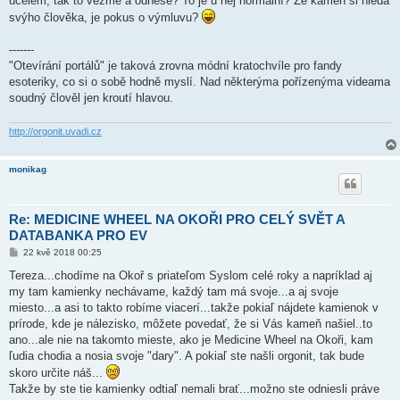
účelem, tak to vezme a odnese? To je u něj normální? Že kámen si hledá
p
ě
svýho člověka, je pokus o výmluvu?
v
e
k
-------
"Otevírání portálů" je taková zrovna módní kratochvíle pro fandy
esoteriky, co si o sobě hodně myslí. Nad některýma pořízenýma videama
soudný člověl jen kroutí hlavou.
http://orgonit.uvadi.cz
monikag
Re: MEDICINE WHEEL NA OKOŘI PRO CELÝ SVĚT A
DATABANKA PRO EV
P
22 kvě 2018 00:25
ř
í
Tereza...chodíme na Okoř s priateľom Syslom celé roky a napríklad aj
s
my tam kamienky nechávame, každý tam má svoje...a aj svoje
p
ě
miesto...a asi to takto robíme viacerí...takže pokiaľ nájdete kamienok v
v
prírode, kde je nálezisko, môžete povedať, že si Vás kameň našiel..to
e
k
ano...ale nie na takomto mieste, ako je Medicine Wheel na Okoři, kam
ľudia chodia a nosia svoje "dary". A pokiaľ ste našli orgonit, tak bude
skoro určite náš...
Takže by ste tie kamienky odtiaľ nemali brať...možno ste odniesli práve