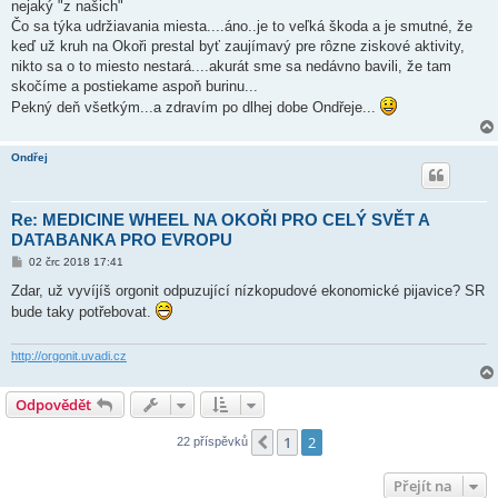
nejaký "z našich"
Čo sa týka udržiavania miesta....áno..je to veľká škoda a je smutné, že
keď už kruh na Okoři prestal byť zaujímavý pre rôzne ziskové aktivity,
nikto sa o to miesto nestará....akurát sme sa nedávno bavili, že tam
skočíme a postiekame aspoň burinu...
Pekný deň všetkým...a zdravím po dlhej dobe Ondřeje...
Ondřej
Re: MEDICINE WHEEL NA OKOŘI PRO CELÝ SVĚT A
DATABANKA PRO EVROPU
P
02 črc 2018 17:41
ř
í
Zdar, už vyvíjíš orgonit odpuzující nízkopudové ekonomické pijavice? SR
s
bude taky potřebovat.
p
ě
v
e
http://orgonit.uvadi.cz
k
Odpovědět
1
2
Předchozí
22 příspěvků
Přejít na